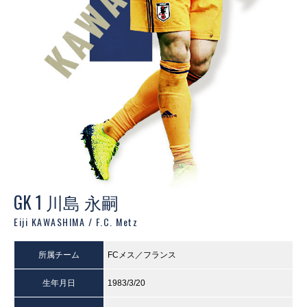
GK 1 川島 永嗣
Eiji KAWASHIMA / F.C. Metz
所属チーム
FCメス／フランス
生年月日
1983/3/20