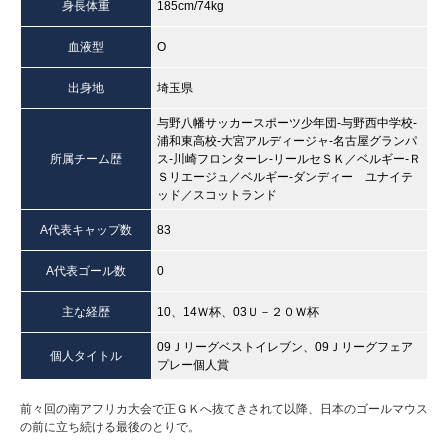
身長体重
185cm/74kg
血液型
O
出身地
埼玉県
与野八幡サッカースポーツ少年団-与野西中学校-
浦和東高校-大宮アルディージャ-名古屋グランパ
所属チーム歴
ス-川崎フロンターレ-リールセＳＫ／ベルギー-Ｒ
Ｓリエージュ／ベルギー-ダンディー ユナイテ
ッド／スコットランド
A代表キャップ数
83
A代表ゴール数
0
主な経歴
10、14Ｗ杯、03Ｕ－２０Ｗ杯
09Ｊリーグベストイレブン、09Ｊリーグフェア
個人タイトル
プレー個人賞
前々回の南アフリカ大会で正ＧＫへ抜てきされて以降、日本のゴールマウス
の前に立ち続ける最後のとりで。