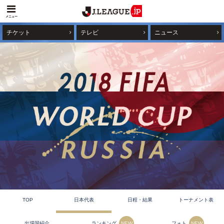
メニュー
チケット
テレビ
ニュース
TOP
日本代表
日程・結果
トーナメント表
ランキング
フォト
出場国紹介
NEW
NEW