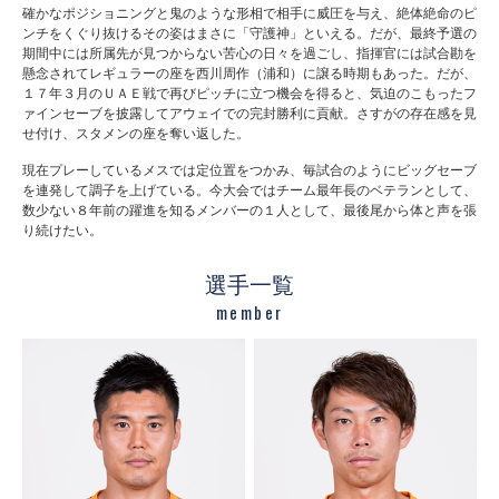
確かなポジショニングと鬼のような形相で相手に威圧を与え、絶体絶命のピ
ンチをくぐり抜けるその姿はまさに「守護神」といえる。だが、最終予選の
期間中には所属先が見つからない苦心の日々を過ごし、指揮官には試合勘を
懸念されてレギュラーの座を西川周作（浦和）に譲る時期もあった。だが、
１７年３月のＵＡＥ戦で再びピッチに立つ機会を得ると、気迫のこもったフ
ァインセーブを披露してアウェイでの完封勝利に貢献。さすがの存在感を見
せ付け、スタメンの座を奪い返した。
現在プレーしているメスでは定位置をつかみ、毎試合のようにビッグセーブ
を連発して調子を上げている。今大会ではチーム最年長のベテランとして、
数少ない８年前の躍進を知るメンバーの１人として、最後尾から体と声を張
り続けたい。
選手一覧
member