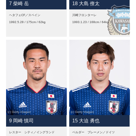
7 柴崎 岳
18 大島 僚太
ヘタフェCF／スペイン
川崎フロンターレ
1992.5.28 / 175cm / 62kg
1993.1.23 / 168cm / 64kg
9 岡崎 慎司
15 大迫 勇也
レスター シティ／イングランド
ベルダー ブレーメン／ドイツ