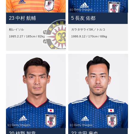
23 中村 航輔
5 長友 佑都
柏レイソル
ガラタサライSK／トルコ
1995.2.27 / 185cm / 82kg
1986.9.12 / 170cm / 68kg
20 槙野 智章
22 吉田 麻也