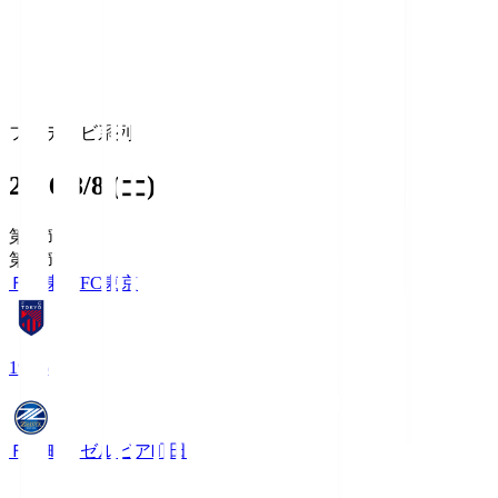
フジテレビ系列
2026/8/8 (土)
第1節
第1節
ＦＣ東京
FC東京
19:06
ＦＣ町田ゼルビア
町田