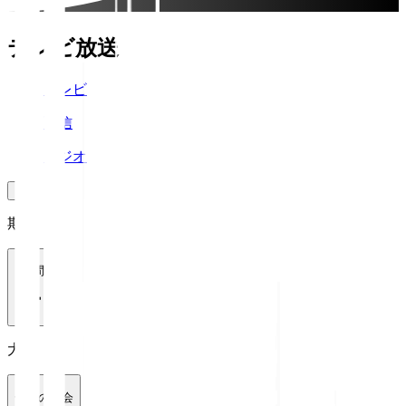
テレビ放送
テレビ
配信
ラジオ
期間
1週間
大会
全ての大会