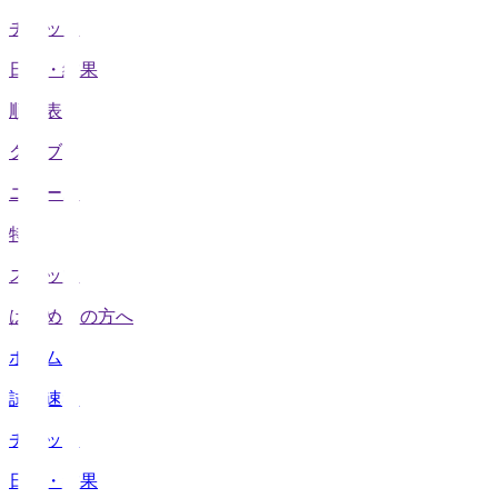
チケット
日程・結果
順位表
クラブ
ニュース
特集
スタッツ
はじめての方へ
ホーム
試合速報
チケット
日程・結果