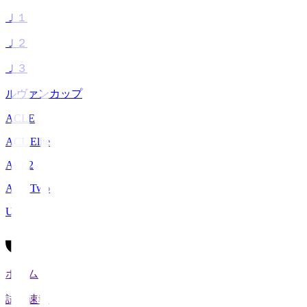
Ｊ１
Ｊ２
Ｊ３
ルヴァンカップ
ACLE
ACL Elite
ACL2
ACL Two
U-21
ホーム
試合速報