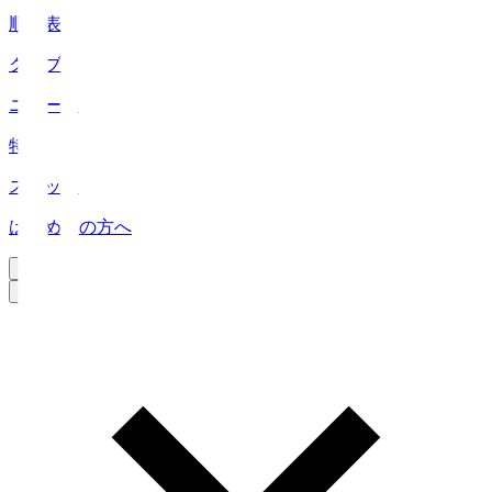
順位表
クラブ
ニュース
特集
スタッツ
はじめての方へ