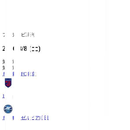
フジテレビ系列
2026/8/8 (土)
第1節
第1節
ＦＣ東京
FC東京
19:06
ＦＣ町田ゼルビア
町田