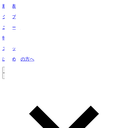
順位表
クラブ
ニュース
特集
スタッツ
はじめての方へ