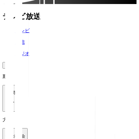
テレビ放送
テレビ
配信
ラジオ
期間
1週間
大会
全ての大会