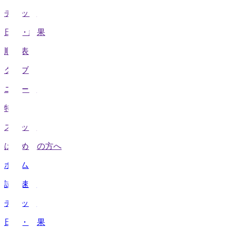
チケット
日程・結果
順位表
クラブ
ニュース
特集
スタッツ
はじめての方へ
ホーム
試合速報
チケット
日程・結果