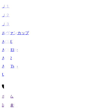
Ｊ１
Ｊ２
Ｊ３
ルヴァンカップ
ACLE
ACL Elite
ACL2
ACL Two
U-21
ホーム
試合速報