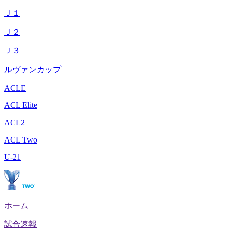
Ｊ１
Ｊ２
Ｊ３
ルヴァンカップ
ACLE
ACL Elite
ACL2
ACL Two
U-21
ホーム
試合速報