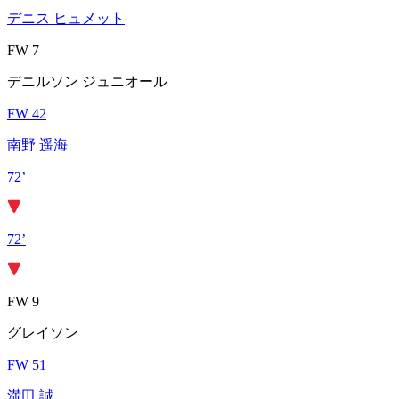
デニス ヒュメット
FW 7
デニルソン ジュニオール
FW 42
南野 遥海
72’
72’
FW 9
グレイソン
FW 51
満田 誠