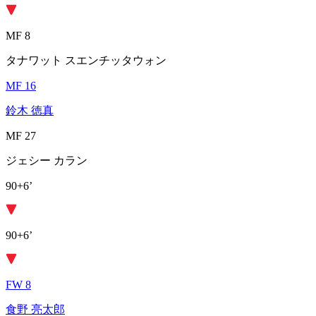
MF 8
タナワット スエンチッタウォン
MF 16
鈴木 徳真
MF 27
ジェシー カラン
90+6’
90+6’
FW 8
食野 亮太郎