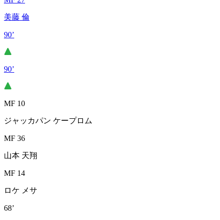
美藤 倫
90’
90’
MF 10
ジャッカパン ケープロム
MF 36
山本 天翔
MF 14
ロケ メサ
68’