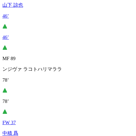
山下 諒也
46’
46’
MF 89
ンジヴァ ラコトハリマララ
78’
78’
FW 37
中積 爲