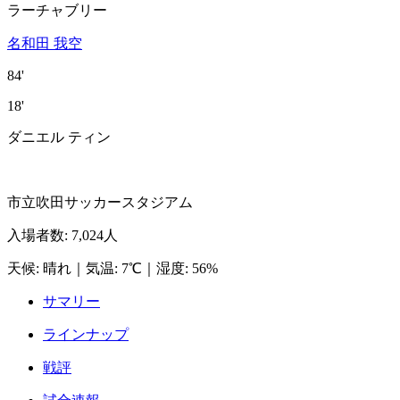
ラーチャブリー
名和田 我空
84'
18'
ダニエル ティン
市立吹田サッカースタジアム
入場者数
:
7,024人
天候
:
晴れ
｜
気温
:
7℃
｜
湿度
:
56%
サマリー
ラインナップ
戦評