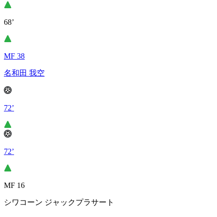
68’
MF 38
名和田 我空
72’
72’
MF 16
シワコーン ジャックプラサート