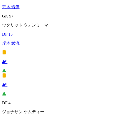
荒木 琉偉
GK 97
ウクリット ウォンミーマ
DF 15
岸本 武流
46’
46’
DF 4
ジョナサン ケムディー