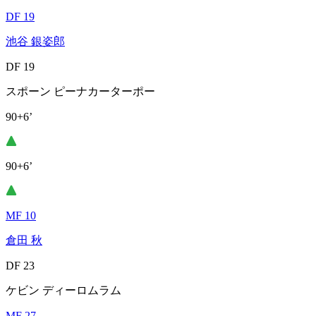
DF 19
池谷 銀姿郎
DF 19
スポーン ピーナカーターポー
90+6’
90+6’
MF 10
倉田 秋
DF 23
ケビン ディーロムラム
MF 27