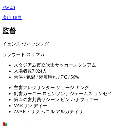
FW 40
唐山 翔自
監督
イェンス ヴィッシング
ワラウート スリマカ
スタジアム
市立吹田サッカースタジアム
入場者数
7,024人
天候 / 気温 / 湿度
晴れ / 7℃ / 56%
主審
アレクサンダー ジョージ キング
副審
カーニー ロビンソン、ジェームズ リンゼイ
第４の審判員
ヤシーン ビン ハナフィアー
VAR
ワン ディー
AVAR
トリク ムニル アルカティリ