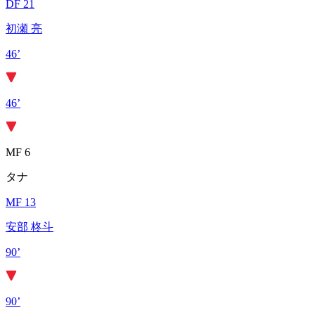
DF 21
初瀬 亮
46’
46’
MF 6
タナ
MF 13
安部 柊斗
90’
90’