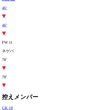
46’
46’
FW 11
ネゲバ
78’
78’
控えメンバー
GK 18