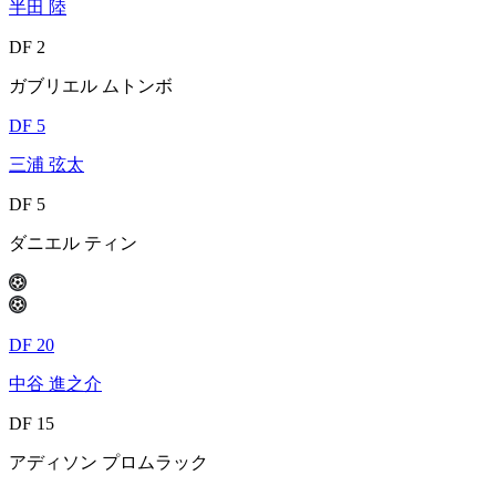
半田 陸
DF 2
ガブリエル ムトンボ
DF 5
三浦 弦太
DF 5
ダニエル ティン
DF 20
中谷 進之介
DF 15
アディソン プロムラック