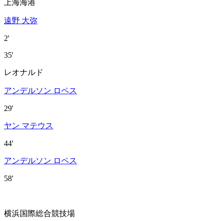
上海海港
遠野 大弥
2'
35'
レオナルド
アンデルソン ロペス
29'
ヤン マテウス
44'
アンデルソン ロペス
58'
横浜国際総合競技場