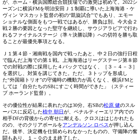
が、ホーム・横浜国際総合競技場での激突は初めて。2022シ
ーズンに横浜FMを明治安田Ｊ１制覇に導いた上海海港・ケ
ヴィン マスカット監督の初の“凱旋試合”でもあり、エモー
ショナルな側面をもつ一戦ではあるが、勝負は別。今大会２
戦２勝の要因となった堅守を継続し、サウジアラビアで行わ
れるファイナルステージ（準々決勝以降）への切符を勝ち取
ることが最優先事項となる。
Ｊ１第４節・湘南戦を国内で戦ったあと、中２日の強行日程
で臨んだ上海での第１戦。上海海港はリーグステージ第８節
での対戦の際に採用した４バックではなく、［３－４－３］
を選択し、対策を講じてきた。ただ、３トップを形成し
た“外国籍トリオ”の守備時の機動力が高くなく、横浜FMと
しては「自分たちのSBにすごく時間ができた」（スティー
ブ ホーランド監督）。
その優位性が結果に表れたのは30分。右SBの
松原 健
のスル
ーパスに反応した
植中 朝日
が、ペナルティーエリア内での
相手DFの背後からの寄せに耐える。クロスははじかれたも
のの、そのクリアボールを
アンデルソン ロペス
が押し込ん
だ。後半、決定機を仕留められなかったものの、守備陣の奮
闘もあり、１－０のまま終了した。