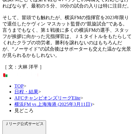
ればならず、最初の５分、10分の試合の入りは特に注目だ。
そして、冒頭でも触れたが、横浜FMの指揮官を2023年限り
で退任したケヴィン マスカット監督の“凱旋試合”である。
言うまでもなく、第１戦後に多くの横浜FMの選手、スタッ
フが挨拶に向かった元指揮官は、Ｊ１タイトルをもたらして
くれたクラブの功労者。勝利を譲れないのはもちろんだ
が、“ノーサイド”の試合後はサポーターも交えた温かな光景
が見られるかもしれない。
［ 文：大林 洋平 ］
TOP
>
日程・結果
>
AFCチャンピオンズリーグElite
>
横浜FM vs 上海海港 (2025年3月11日)
>
見どころ
Ｊリーグ公式サービス