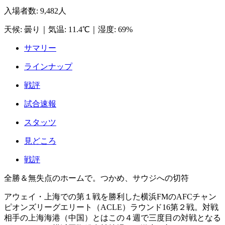
入場者数
:
9,482人
天候
:
曇り
｜
気温
:
11.4℃
｜
湿度
:
69%
サマリー
ラインナップ
戦評
試合速報
スタッツ
見どころ
戦評
全勝＆無失点のホームで。つかめ、サウジへの切符
アウェイ・上海での第１戦を勝利した横浜FMのAFCチャン
ピオンズリーグエリート（ACLE）ラウンド16第２戦。対戦
相手の上海海港（中国）とはこの４週で三度目の対戦となる