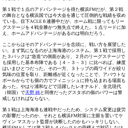
第１戦で１点のアドバンテージを得た横浜FMだが、第２戦
の舞台となる横浜国では今大会を通じて圧倒的な戦績を収め
ている。目下ACLE６連勝中だが、ホーム戦に限ってもリー
グステージを４戦全勝かつ無失点で終えた。１点リードに加
え、ホームアドバンテージがあるのは明白だろう。
ここからはそのアドバンテージを念頭に、戦い方を展望した
い。まず気になるのが上海海港のシステム。第１戦で採用し
た３バックは“急造”の側面があり、２月のリーグステージで
も採用した基本布陣である［４－３－３］に比べれば、練度
はいまひとつだった。その一方、３トップの両ワイドが絞り
気味の位置を取り、距離感が近くなったことで、アバウトな
ボールからでも個の力でフィニッシュに持ち込まれる場面も
あった。やはり浦和などで活躍したレオナルド、全北現代
（韓国）で
天野 純
と同僚だったグスタボの個のパワーは警
戒しなければならない。
第１戦は上海海港も連戦中だったため、システム変更は疲労
の影響だったのか、それとも横浜FM対策に主眼を置いてケ
ヴィン マスカット監督が決断したのかもハッキリしない。
横浜FMとしては第２戦も４バックとの両構えで対応しなけ