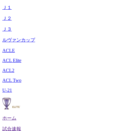
Ｊ１
Ｊ２
Ｊ３
ルヴァンカップ
ACLE
ACL Elite
ACL2
ACL Two
U-21
ホーム
試合速報