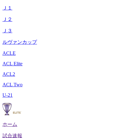
Ｊ１
Ｊ２
Ｊ３
ルヴァンカップ
ACLE
ACL Elite
ACL2
ACL Two
U-21
ホーム
試合速報