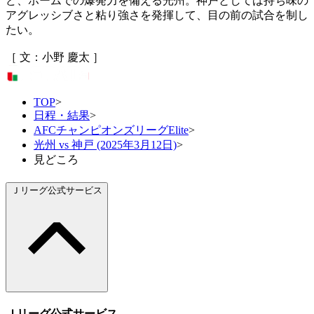
ど、ホームでの爆発力を備える光州。神戸としては持ち味の
アグレッシブさと粘り強さを発揮して、目の前の試合を制し
たい。
［ 文：小野 慶太 ］
TOP
>
日程・結果
>
AFCチャンピオンズリーグElite
>
光州 vs 神戸 (2025年3月12日)
>
見どころ
Ｊリーグ公式サービス
Ｊリーグ公式サービス