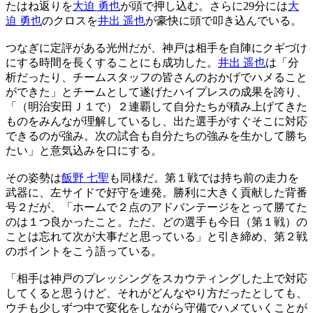
たはね返りを
大迫 勇也
が頭で押し込む。さらに29分には
大
迫 勇也
のクロスを
井出 遥也
が豪快に頭で叩き込んでいる。
つなぎに定評がある光州だが、神戸は相手を自陣にクギづけ
にする時間を長くすることにも成功した。
井出 遥也
は「分
析だったり、チームスタッフの皆さんのおかげでハメること
ができた」とチームとして遂げたハイプレスの成果を誇り、
「（明治安田Ｊ１で）２連覇して自分たちが積み上げてきた
ものをみんなが理解しているし、出た選手がすぐそこに対応
できるのが強み。次の試合も自分たちの強みを生かして勝ち
たい」と意気込みを口にする。
その姿勢は
飯野 七聖
も同様だ。第１戦では持ち前の走力を
武器に、左サイドで好守を連発。勝利に大きく貢献した背番
号２だが、「ホームで２点のアドバンテージをとって勝てた
のは１つ良かったこと。ただ、どの選手も今日（第１戦）の
ことは忘れて次が大事だと思っている」と引き締め、第２戦
のポイントをこう語っている。
「相手は神戸のプレッシングをスカウティングした上で対応
してくると思うけど、それがどんなやり方だったとしても、
ウチも少しずつ中で変化をしながら守備でハメていくことが