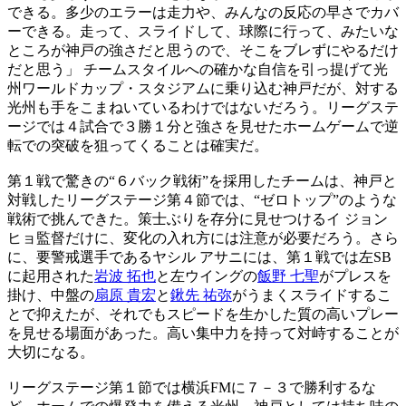
できる。多少のエラーは走力や、みんなの反応の早さでカバ
ーできる。走って、スライドして、球際に行って、みたいな
ところが神戸の強さだと思うので、そこをブレずにやるだけ
だと思う」 チームスタイルへの確かな自信を引っ提げて光
州ワールドカップ・スタジアムに乗り込む神戸だが、対する
光州も手をこまねいているわけではないだろう。リーグステ
ージでは４試合で３勝１分と強さを見せたホームゲームで逆
転での突破を狙ってくることは確実だ。
第１戦で驚きの“６バック戦術”を採用したチームは、神戸と
対戦したリーグステージ第４節では、“ゼロトップ”のような
戦術で挑んできた。策士ぶりを存分に見せつけるイ ジョン
ヒョ監督だけに、変化の入れ方には注意が必要だろう。さら
に、要警戒選手であるヤシル アサニには、第１戦では左SB
に起用された
岩波 拓也
と左ウイングの
飯野 七聖
がプレスを
掛け、中盤の
扇原 貴宏
と
鍬先 祐弥
がうまくスライドするこ
とで抑えたが、それでもスピードを生かした質の高いプレー
を見せる場面があった。高い集中力を持って対峙することが
大切になる。
リーグステージ第１節では横浜FMに７－３で勝利するな