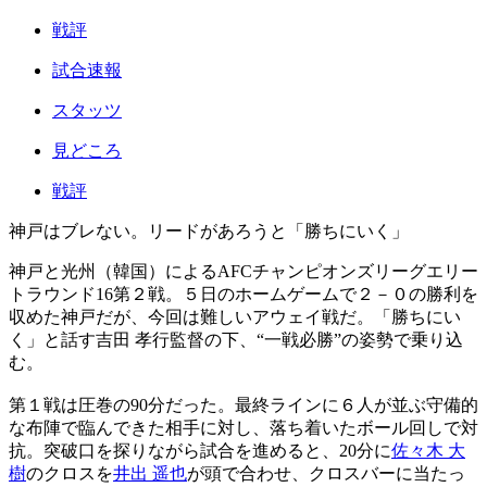
戦評
試合速報
スタッツ
見どころ
戦評
神戸はブレない。リードがあろうと「勝ちにいく」
神戸と光州（韓国）によるAFCチャンピオンズリーグエリー
トラウンド16第２戦。５日のホームゲームで２－０の勝利を
収めた神戸だが、今回は難しいアウェイ戦だ。「勝ちにい
く」と話す吉田 孝行監督の下、“一戦必勝”の姿勢で乗り込
む。
第１戦は圧巻の90分だった。最終ラインに６人が並ぶ守備的
な布陣で臨んできた相手に対し、落ち着いたボール回しで対
抗。突破口を探りながら試合を進めると、20分に
佐々木 大
樹
のクロスを
井出 遥也
が頭で合わせ、クロスバーに当たっ