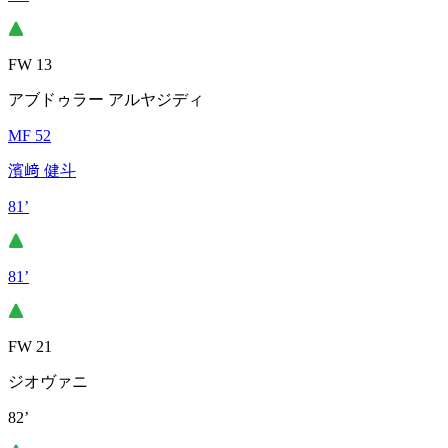
FW 13
アブドゥラー アルヤジディ
MF 52
濱﨑 健斗
81’
81’
FW 21
ジオヴァニ
82’