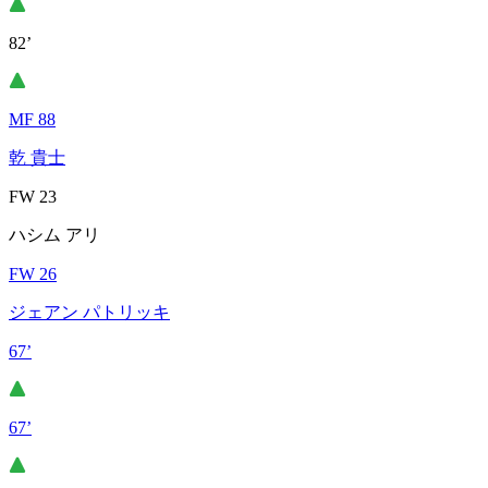
82’
MF 88
乾 貴士
FW 23
ハシム アリ
FW 26
ジェアン パトリッキ
67’
67’