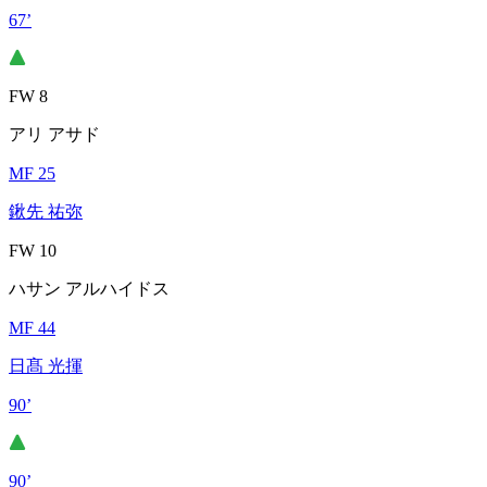
67’
FW 8
アリ アサド
MF 25
鍬先 祐弥
FW 10
ハサン アルハイドス
MF 44
日髙 光揮
90’
90’