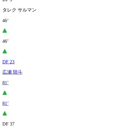
タレク サルマン
46’
46’
DF 23
広瀬 陸斗
81’
81’
DF 37