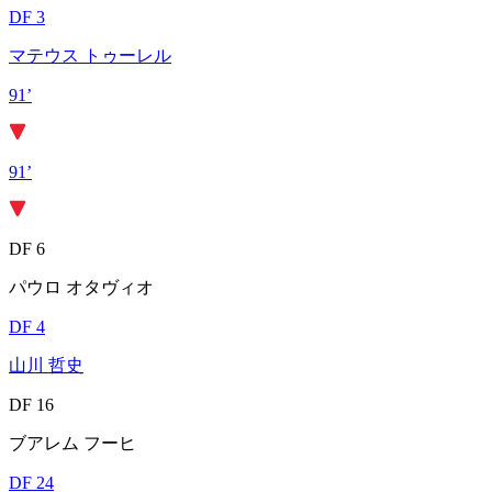
DF 3
マテウス トゥーレル
91’
91’
DF 6
パウロ オタヴィオ
DF 4
山川 哲史
DF 16
ブアレム フーヒ
DF 24