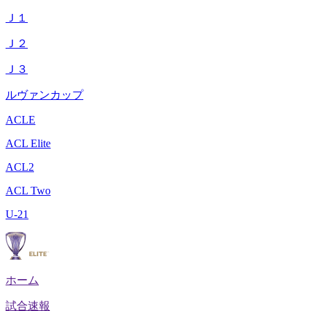
Ｊ１
Ｊ２
Ｊ３
ルヴァンカップ
ACLE
ACL Elite
ACL2
ACL Two
U-21
ホーム
試合速報