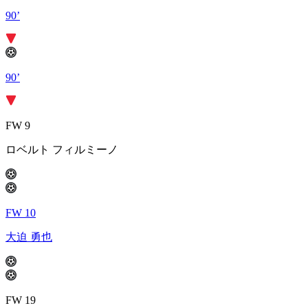
90’
90’
FW 9
ロベルト フィルミーノ
FW 10
大迫 勇也
FW 19