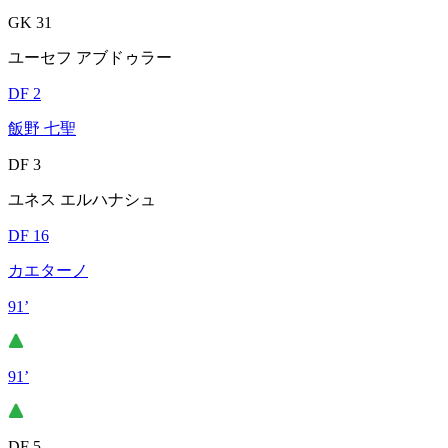
GK 31
ユーセフ アブドゥラー
DF 2
飯野 七聖
DF 3
ユネス エルハナシュ
DF 16
カエターノ
91’
91’
DF 5