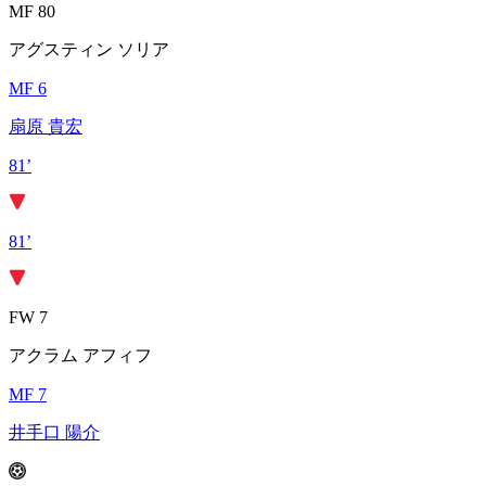
MF 80
アグスティン ソリア
MF 6
扇原 貴宏
81’
81’
FW 7
アクラム アフィフ
MF 7
井手口 陽介