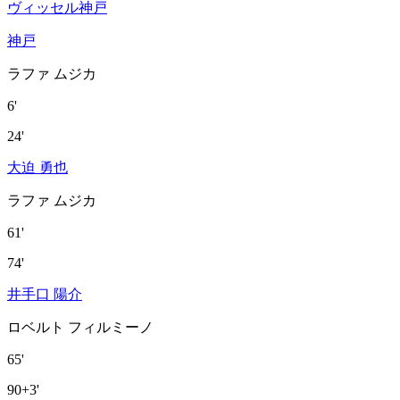
ヴィッセル神戸
神戸
ラファ ムジカ
6'
24'
大迫 勇也
ラファ ムジカ
61'
74'
井手口 陽介
ロベルト フィルミーノ
65'
90+3'