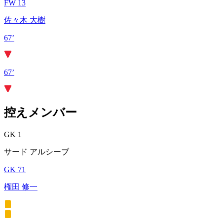
FW 13
佐々木 大樹
67’
67’
控えメンバー
GK 1
サード アルシーブ
GK 71
権田 修一