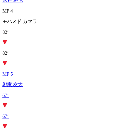
永戸 勝也
MF 4
モハメド カマラ
82’
82’
MF 5
郷家 友太
67’
67’