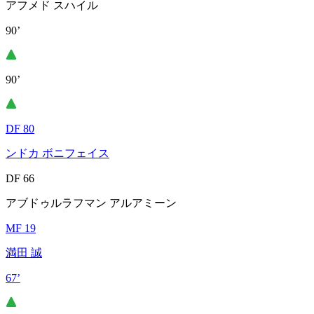
アフメド スハイル
90’
90’
DF 80
ンドカ ボニフェイス
DF 66
アブドゥルラフマン アルアミーン
MF 19
満田 誠
67’