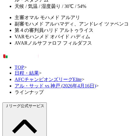
天候 / 気温 / 湿度
曇り / 30℃ / 54%
主審
オマル モハメド アルアリ
副審
モハメド アルハマディ、アンドレイ ツァペンコ
第４の審判員
ハリド アルトゥライス
VAR
モハンメド オバイド ハディム
AVAR
ノルサファロフ フィルダフス
TOP
>
日程・結果
>
AFCチャンピオンズリーグElite
>
アル・サッド vs 神戸 (2026年4月16日)
>
ラインナップ
Ｊリーグ公式サービス