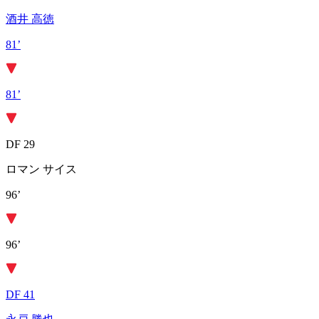
酒井 高徳
81’
81’
DF 29
ロマン サイス
96’
96’
DF 41