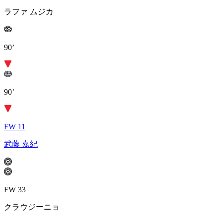
ラファ ムジカ
90’
90’
FW 11
武藤 嘉紀
FW 33
クラウジーニョ