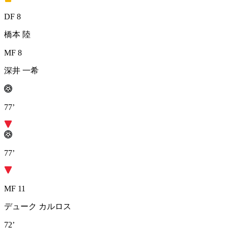
DF 8
橋本 陸
MF 8
深井 一希
77’
77’
MF 11
デューク カルロス
72’