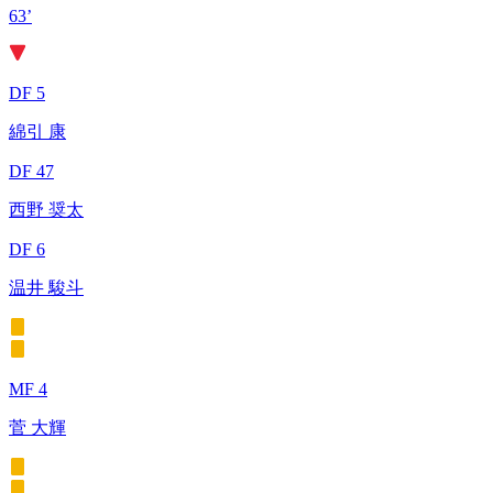
63’
DF 5
綿引 康
DF 47
西野 奨太
DF 6
温井 駿斗
MF 4
菅 大輝