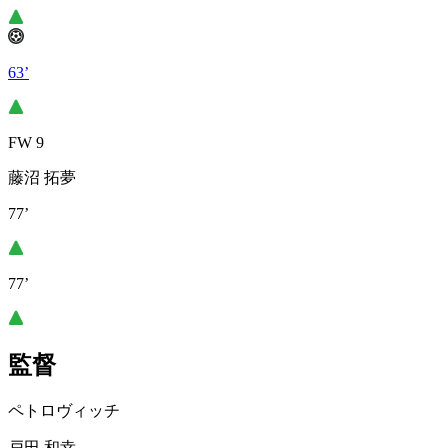
63’
FW 9
藤沼 拓夢
77’
77’
監督
ペトロヴィッチ
戸田 和幸