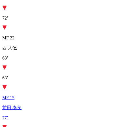
72’
MF 22
西 大伍
63’
63’
MF 15
前田 泰良
77’