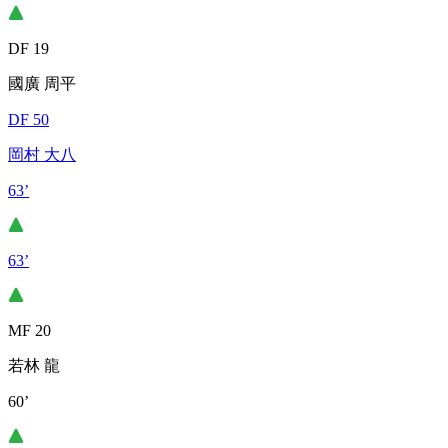
DF 19
國廣 周平
DF 50
岡村 大八
63’
63’
MF 20
若林 龍
60’