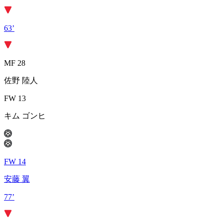
63’
MF 28
佐野 陸人
FW 13
キム ゴンヒ
FW 14
安藤 翼
77’