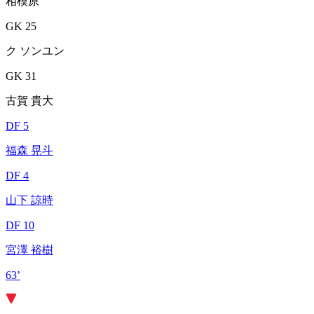
相模原
GK 25
ク ソンユン
GK 31
古賀 貴大
DF 5
福森 晃斗
DF 4
山下 諒時
DF 10
宮澤 裕樹
63’