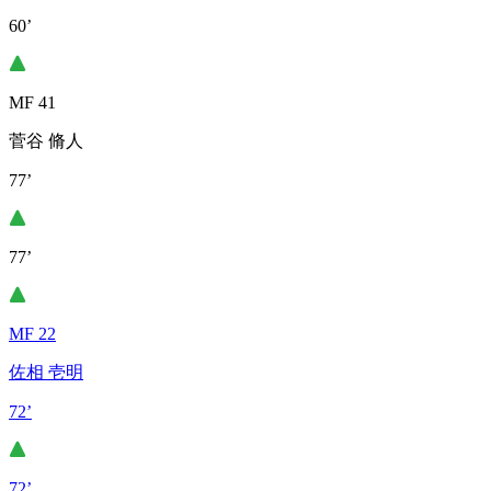
60’
MF 41
菅谷 脩人
77’
77’
MF 22
佐相 壱明
72’
72’