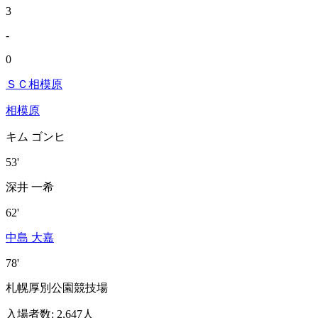
3
-
0
ＳＣ相模原
相模原
キム ゴンヒ
53'
深井 一希
62'
中島 大嘉
78'
札幌厚別公園競技場
入場者数
:
2,647人