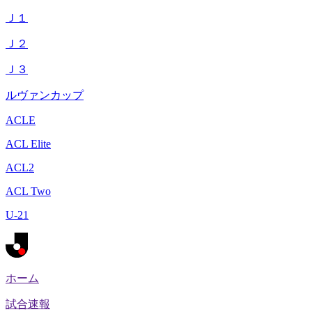
Ｊ１
Ｊ２
Ｊ３
ルヴァンカップ
ACLE
ACL Elite
ACL2
ACL Two
U-21
ホーム
試合速報