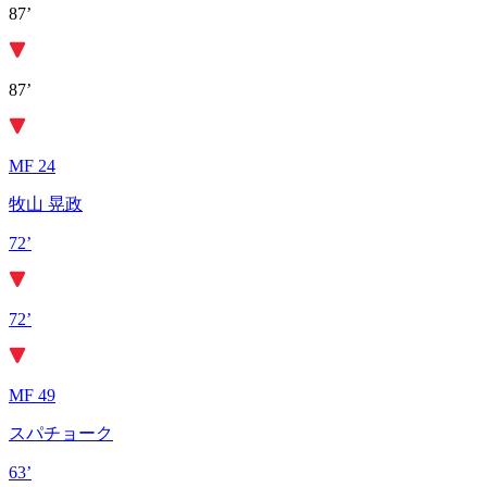
87’
87’
MF 24
牧山 晃政
72’
72’
MF 49
スパチョーク
63’