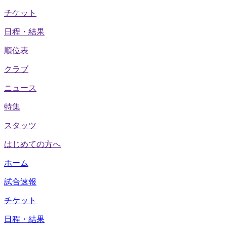
チケット
日程・結果
順位表
クラブ
ニュース
特集
スタッツ
はじめての方へ
ホーム
試合速報
チケット
日程・結果