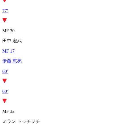
77’
MF 30
田中 宏武
MF 17
伊藤 恵亮
60’
60’
MF 32
ミラン トゥチッチ