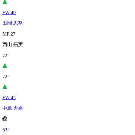
FW 40
出間 思努
MF 27
西山 拓実
72’
72’
FW 45
中島 大嘉
63’