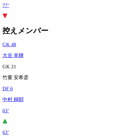
77’
控えメンバー
GK 48
大谷 幸輝
GK 21
竹重 安希彦
DF 6
中村 桐耶
63’
63’