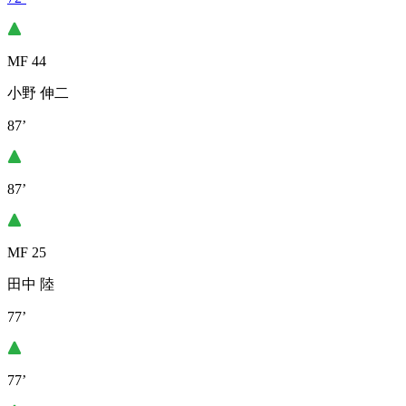
MF 44
小野 伸二
87’
87’
MF 25
田中 陸
77’
77’