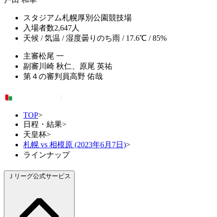
スタジアム
札幌厚別公園競技場
入場者数
2,647人
天候 / 気温 / 湿度
曇りのち雨 / 17.6℃ / 85%
主審
松尾 一
副審
川崎 秋仁、原尾 英祐
第４の審判員
高野 佑哉
TOP
>
日程・結果
>
天皇杯
>
札幌 vs 相模原 (2023年6月7日)
>
ラインナップ
Ｊリーグ公式サービス