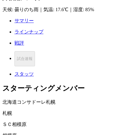
天候
:
曇りのち雨
｜
気温
:
17.6℃
｜
湿度
:
85%
サマリー
ラインナップ
戦評
試合速報
スタッツ
スターティングメンバー
北海道コンサドーレ札幌
札幌
ＳＣ相模原