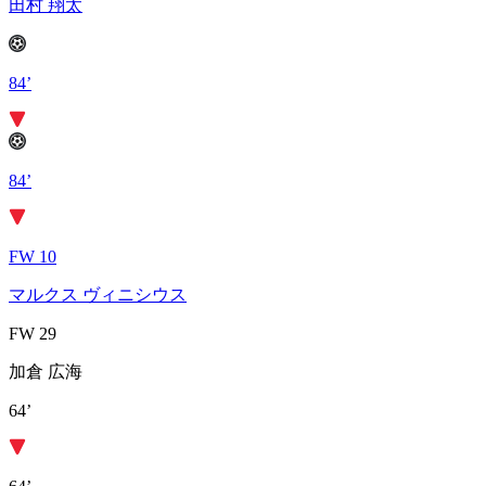
田村 翔太
84’
84’
FW 10
マルクス ヴィニシウス
FW 29
加倉 広海
64’