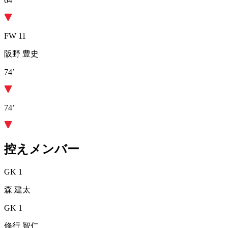
64’
FW 11
阪野 豊史
74’
74’
控えメンバー
GK 1
森 建太
GK 1
修行 智仁