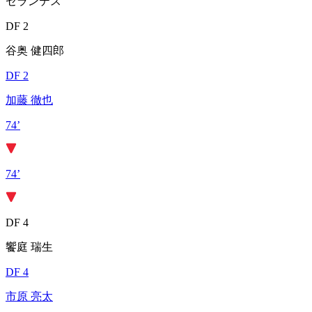
セランテス
DF 2
谷奥 健四郎
DF 2
加藤 徹也
74’
74’
DF 4
饗庭 瑞生
DF 4
市原 亮太