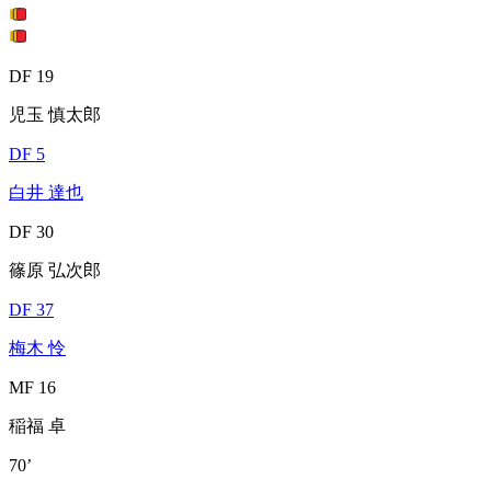
DF 19
児玉 慎太郎
DF 5
白井 達也
DF 30
篠原 弘次郎
DF 37
梅木 怜
MF 16
稲福 卓
70’