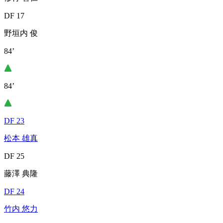
DF 17
野垣内 俊
84’
84’
DF 23
松本 雄真
DF 25
藤澤 典隆
DF 24
竹内 悠力