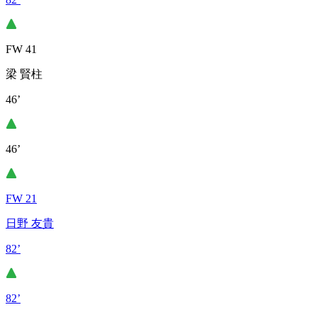
FW 41
梁 賢柱
46’
46’
FW 21
日野 友貴
82’
82’