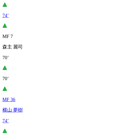
74’
MF 7
森主 麗司
70’
70’
MF 36
横山 夢樹
74’