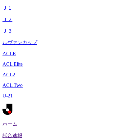
Ｊ１
Ｊ２
Ｊ３
ルヴァンカップ
ACLE
ACL Elite
ACL2
ACL Two
U-21
ホーム
試合速報