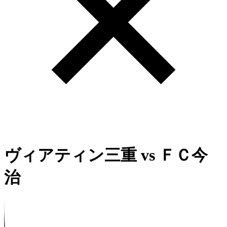
ヴィアティン三重
vs
ＦＣ今
治