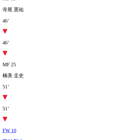
寺尾 憲祐
46’
46’
MF 25
楠美 圭史
51’
51’
FW 10