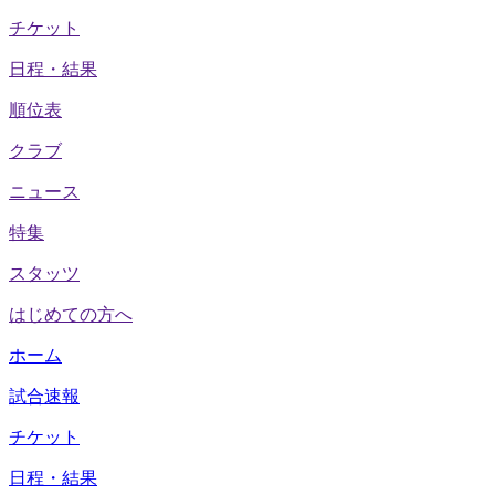
チケット
日程・結果
順位表
クラブ
ニュース
特集
スタッツ
はじめての方へ
ホーム
試合速報
チケット
日程・結果