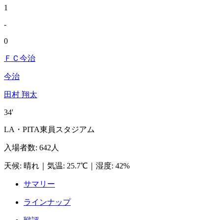
1
-
0
ＦＣ今治
今治
田村 翔太
34'
LA・PITA東員スタジアム
入場者数
:
642人
天候
:
晴れ
｜
気温
:
25.7℃
｜
湿度
:
42%
サマリー
ラインナップ