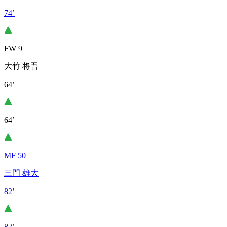
74’
FW 9
大竹 将吾
64’
64’
MF 50
三門 雄大
82’
82’