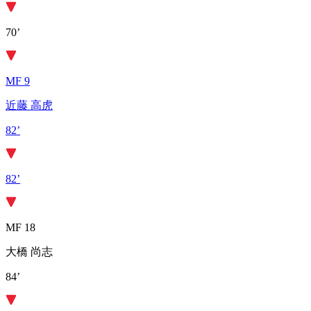
70’
MF 9
近藤 高虎
82’
82’
MF 18
大橋 尚志
84’