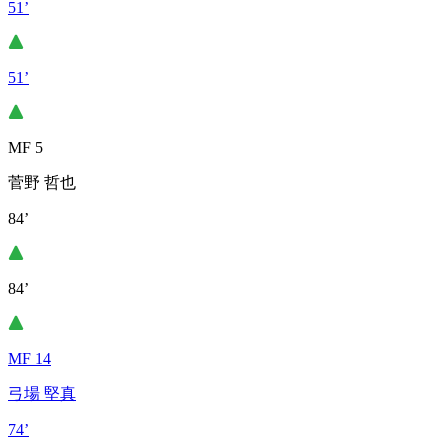
51’
51’
MF 5
菅野 哲也
84’
84’
MF 14
弓場 堅真
74’