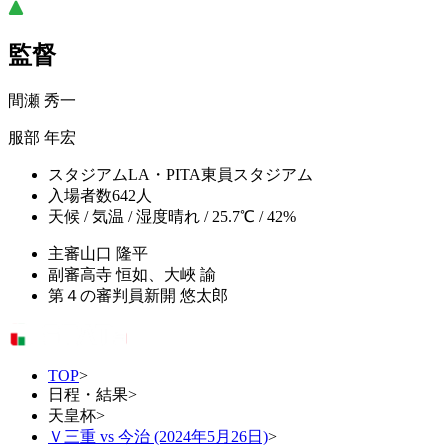
監督
間瀬 秀一
服部 年宏
スタジアム
LA・PITA東員スタジアム
入場者数
642人
天候 / 気温 / 湿度
晴れ / 25.7℃ / 42%
主審
山口 隆平
副審
高寺 恒如、大峽 諭
第４の審判員
新開 悠太郎
TOP
>
日程・結果
>
天皇杯
>
Ｖ三重 vs 今治 (2024年5月26日)
>