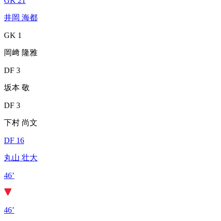
GK 21
井岡 海都
GK 1
岡﨑 隆雅
DF 3
坂本 敬
DF 3
下村 尚文
DF 16
丸山 壮大
46’
46’