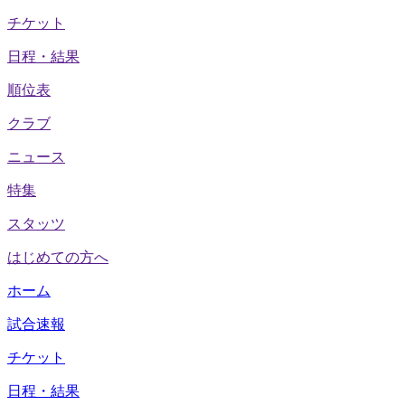
チケット
日程・結果
順位表
クラブ
ニュース
特集
スタッツ
はじめての方へ
ホーム
試合速報
チケット
日程・結果