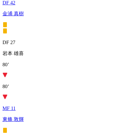
DF 42
金浦 真樹
DF 27
岩本 雄喜
80’
80’
MF 11
東條 敦輝