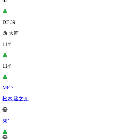
65’
DF 39
西 大輔
114’
114’
MF 7
松木 駿之介
58’