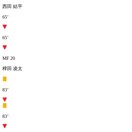
西田 結平
65’
65’
MF 20
稗田 凌太
83’
83’