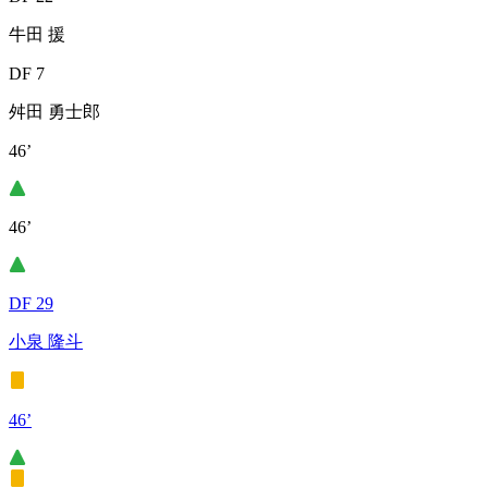
牛田 援
DF 7
舛田 勇士郎
46’
46’
DF 29
小泉 隆斗
46’