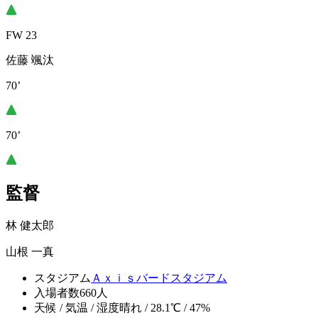
FW 23
佐藤 颯汰
70’
70’
監督
林 健太郎
山根 一真
スタジアム
Ａｘｉｓバードスタジアム
入場者数
660人
天候 / 気温 / 湿度
晴れ / 28.1℃ / 47%