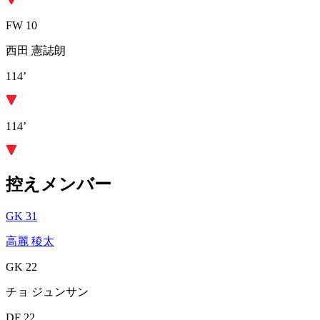
FW 10
西田 憲誌朗
114’
114’
控えメンバー
GK 31
高麗 稜太
GK 22
チョ ジュンサン
DF 22