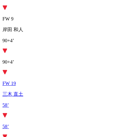
FW 9
岸田 和人
90+4’
90+4’
FW 19
三木 直土
58’
58’