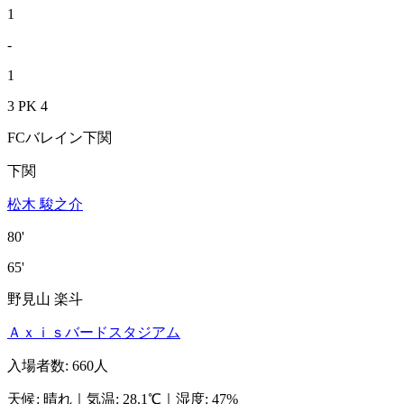
1
-
1
3 PK 4
FCバレイン下関
下関
松木 駿之介
80'
65'
野見山 楽斗
Ａｘｉｓバードスタジアム
入場者数
:
660人
天候
:
晴れ
｜
気温
:
28.1℃
｜
湿度
:
47%