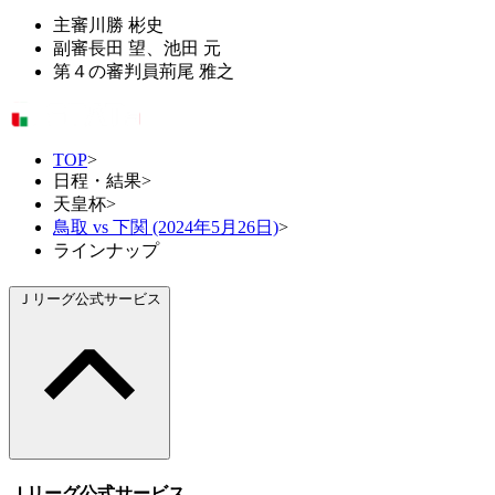
主審
川勝 彬史
副審
長田 望、池田 元
第４の審判員
荊尾 雅之
TOP
>
日程・結果
>
天皇杯
>
鳥取 vs 下関 (2024年5月26日)
>
ラインナップ
Ｊリーグ公式サービス
Ｊリーグ公式サービス