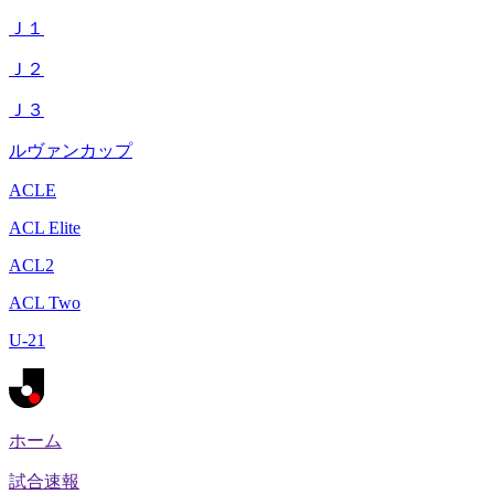
Ｊ１
Ｊ２
Ｊ３
ルヴァンカップ
ACLE
ACL Elite
ACL2
ACL Two
U-21
ホーム
試合速報