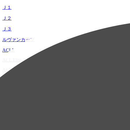
Ｊ１
Ｊ２
Ｊ３
ルヴァンカップ
ACLE
ACL Elite
ACL2
ACL Two
U-21
ホーム
試合速報