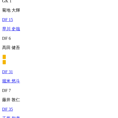
GK 1
菊地 大輝
DF 15
早川 史哉
DF 6
髙田 健吾
DF 31
堀米 悠斗
DF 7
藤井 敦仁
DF 35