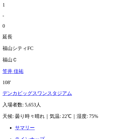
1
-
0
延長
福山シティFC
福山Ｃ
笠井 佳祐
108'
デンカビッグスワンスタジアム
入場者数
:
5,653人
天候
:
曇り時々晴れ
｜
気温
:
22℃
｜
湿度
:
75%
サマリー