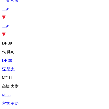
千葉 和彦
119’
119’
DF 39
代 健司
DF 38
森 昂大
MF 11
高橋 大樹
MF 8
宮本 英治