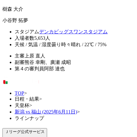
樹森 大介
小谷野 拓夢
スタジアム
デンカビッグスワンスタジアム
入場者数
5,653人
天候 / 気温 / 湿度
曇り時々晴れ / 22℃ / 75%
主審
上原 直人
副審
熊谷 幸剛、廣瀬 成昭
第４の審判員
阿部 達也
TOP
>
日程・結果
>
天皇杯
>
新潟 vs 福山 (2025年6月11日)
>
ラインナップ
Ｊリーグ公式サービス