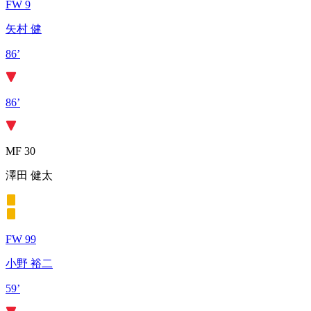
FW 9
矢村 健
86’
86’
MF 30
澤田 健太
FW 99
小野 裕二
59’