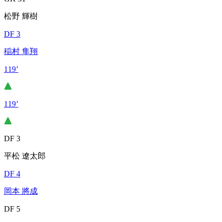
松野 輝樹
DF 3
稲村 隼翔
119’
119’
DF 3
平松 遼太郎
DF 4
岡本 將成
DF 5