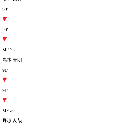
99’
99’
MF 33
高木 善朗
91’
91’
MF 26
野濵 友哉