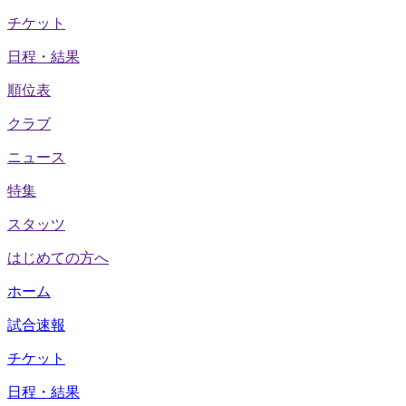
チケット
日程・結果
順位表
クラブ
ニュース
特集
スタッツ
はじめての方へ
ホーム
試合速報
チケット
日程・結果