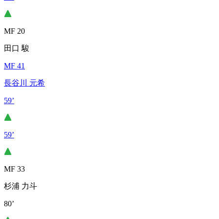
MF 20
田口 駿
MF 41
長谷川 元希
59’
59’
MF 33
杉浦 力斗
80’