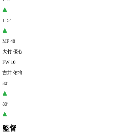
115’
MF 48
大竹 優心
FW 10
吉井 佑将
80’
80’
監督