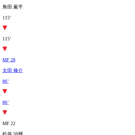
角田 薫平
115’
115’
MF 28
太田 修介
86’
86’
MF 22
松井 治輝