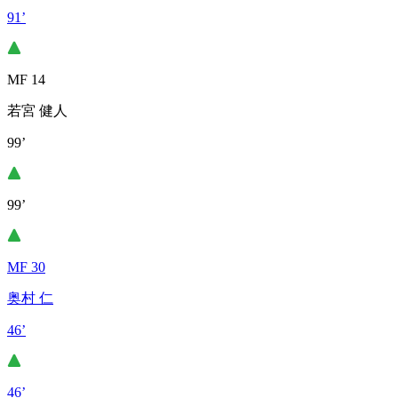
91’
MF 14
若宮 健人
99’
99’
MF 30
奥村 仁
46’
46’