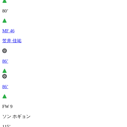
80’
MF 46
笠井 佳祐
86’
86’
FW 9
ソン ホギョン
115’