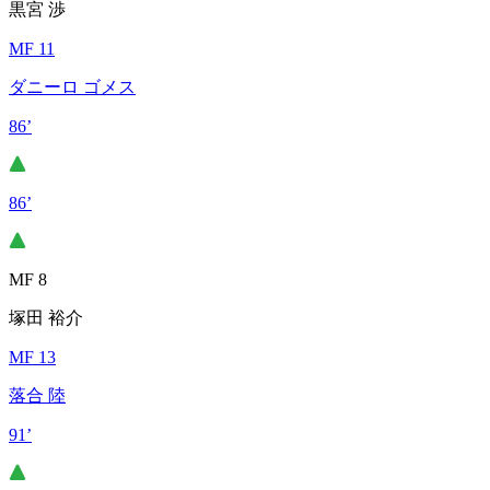
黒宮 渉
MF 11
ダニーロ ゴメス
86’
86’
MF 8
塚田 裕介
MF 13
落合 陸
91’