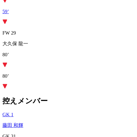
59’
FW 29
大久保 龍一
80’
80’
控えメンバー
GK 1
藤田 和輝
GK 31