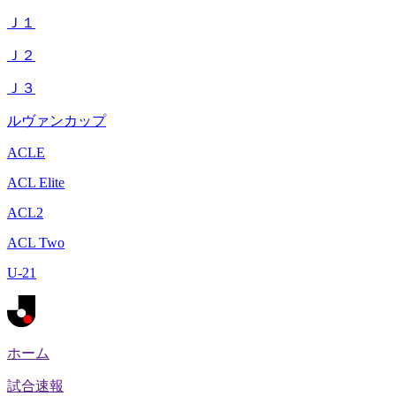
Ｊ１
Ｊ２
Ｊ３
ルヴァンカップ
ACLE
ACL Elite
ACL2
ACL Two
U-21
ホーム
試合速報