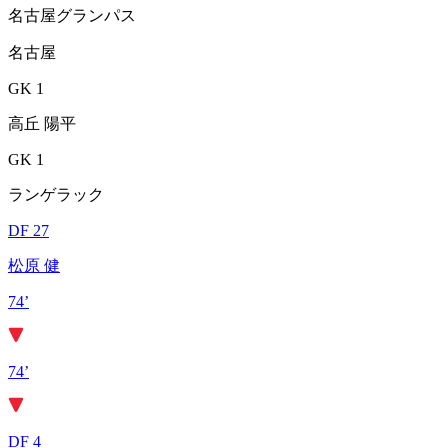
名古屋グランパス
名古屋
GK 1
高丘 陽平
GK 1
ランゲラック
DF 27
松原 健
74’
74’
DF 4