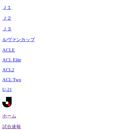
Ｊ１
Ｊ２
Ｊ３
ルヴァンカップ
ACLE
ACL Elite
ACL2
ACL Two
U-21
ホーム
試合速報