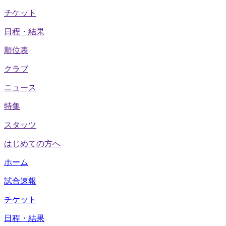
チケット
日程・結果
順位表
クラブ
ニュース
特集
スタッツ
はじめての方へ
ホーム
試合速報
チケット
日程・結果