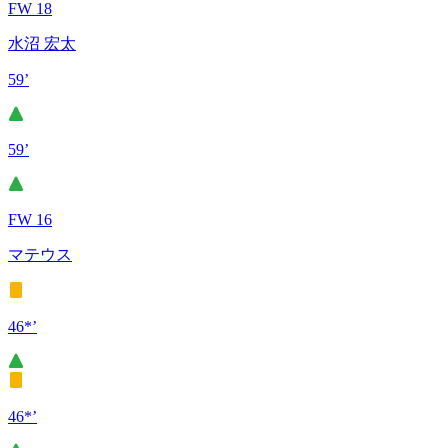
FW 18
水沼 宏太
59’
59’
FW 16
マテウス
46*’
46*’