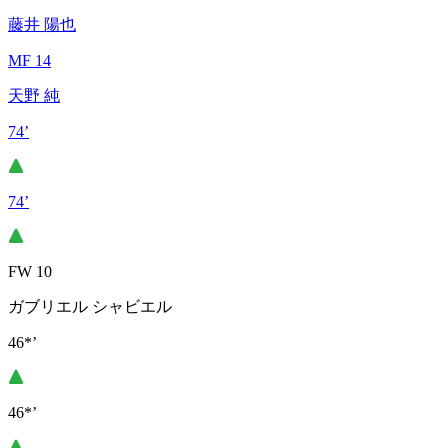
藤井 陽也
MF 14
天野 純
74’
74’
FW 10
ガブリエル シャビエル
46*’
46*’