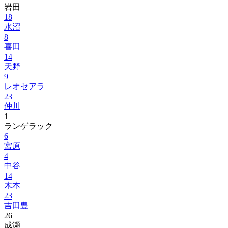
岩田
18
水沼
8
喜田
14
天野
9
レオセアラ
23
仲川
1
ランゲラック
6
宮原
4
中谷
14
木本
23
吉田豊
26
成瀬