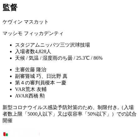
監督
ケヴィン マスカット
マッシモ フィッカデンティ
スタジアム
ニッパツ三ツ沢球技場
入場者数
4,828人
天候 / 気温 / 湿度
雨のち曇 / 25.3℃ / 86%
主審
佐藤 隆治
副審
聳城 巧、日比野 真
第４の審判員
榎本 一慶
VAR
荒木 友輔
AVAR
西橋 勲
新型コロナウイルス感染予防対策のため、制限付き,（入場
者数上限「5000人以下」又は収容率「50%以下」）での試合
開催