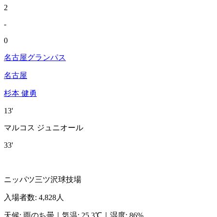
2
-
0
名古屋グランパス
名古屋
杉本 健勇
13'
マルコス ジュニオール
33'
ニッパツ三ツ沢球技場
入場者数
:
4,828人
天候
:
雨のち曇
｜
気温
:
25.3℃
｜
湿度
:
86%