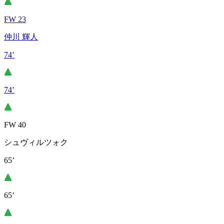
FW 23
仲川 輝人
74’
74’
FW 40
シュヴィルツォク
65’
65’