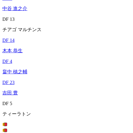
中谷 進之介
DF 13
チアゴ マルチンス
DF 14
木本 恭生
DF 4
畠中 槙之輔
DF 23
吉田 豊
DF 5
ティーラトン