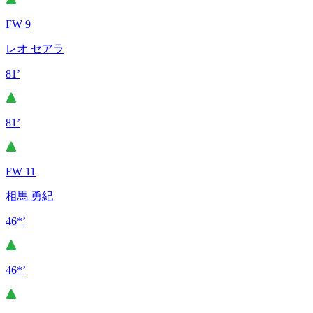
FW 9
レオ セアラ
81’
81’
FW 11
相馬 勇紀
46*’
46*’