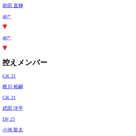
前田 直輝
46*’
46*’
控えメンバー
GK 21
梶川 裕嗣
GK 21
武田 洋平
DF 25
小池 龍太