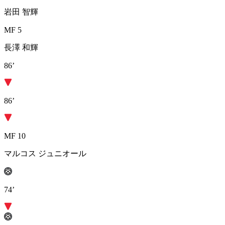
岩田 智輝
MF 5
長澤 和輝
86’
86’
MF 10
マルコス ジュニオール
74’