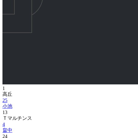
1
高丘
25
小池
13
Ｔマルチンス
4
畠中
24