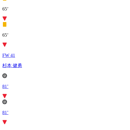
65’
65’
FW 41
杉本 健勇
81’
81’