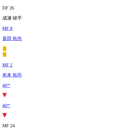
DF 26
成瀬 竣平
MF 8
喜田 拓也
MF 2
米本 拓司
46*’
46*’
MF 24