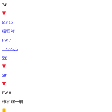
74’
MF 15
稲垣 祥
FW 7
エウベル
59’
59’
FW 8
柿谷 曜一朗