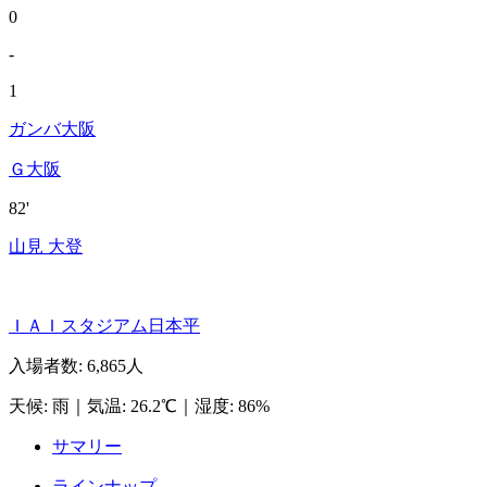
0
-
1
ガンバ大阪
Ｇ大阪
82'
山見 大登
ＩＡＩスタジアム日本平
入場者数
:
6,865人
天候
:
雨
｜
気温
:
26.2℃
｜
湿度
:
86%
サマリー
ラインナップ