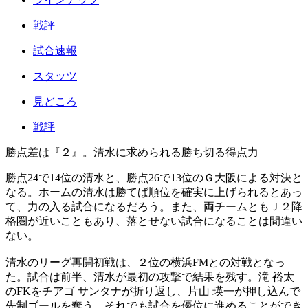
戦評
試合速報
スタッツ
見どころ
戦評
勝点差は『２』。清水に求められる勝ち切る得点力
勝点24で14位の清水と、勝点26で13位のＧ大阪による対決と
なる。ホームの清水は勝てば順位を確実に上げられるとあっ
て、力の入る試合になるだろう。また、両チームともＪ２降
格圏が近いこともあり、落とせない試合になることは間違い
ない。
清水のリーグ再開初戦は、２位の横浜FMとの対戦となっ
た。試合は前半、清水が最初の攻撃で結果を残す。滝 裕太
のFKをチアゴ サンタナが折り返し、片山 瑛一が押し込んで
先制ゴールを奪う。それでも試合を優位に進めることができ