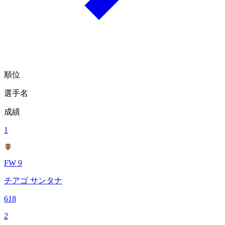
順位
選手名
成績
1
FW 9
チアゴ サンタナ
618
2