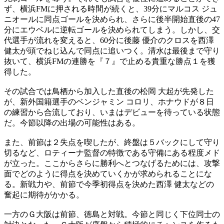
ず、横浜FMに押される時間が続くと、39分にマルコス ジュ
ニオールに同点ゴールを決められ、さらに後半開始直後の47
分にエウベルに逆転ゴールを決められてしまう。しかし、交
代選手が流れを変えると、60分に後藤 優介のクロスを西澤
健太が頭でねじ込んで同点に追いつく。清水は最後まで守り
抜いて、横浜FMの連勝を『７』で止める貴重な勝点１を獲
得した。
その試合では鳥栖から加入した直後の松岡 大起が先発した
が、新外国籍選手のベンジャミン コロリ、ホナウドが８日
の練習から合流しており、いまはデビューを待っている状態
だ。今節以降の出場の可能性はある。
また、前節は２失点を喫したが、終盤は５バックにして守り
切るなど、ロティーナ監督の特徴である守備にある程度メド
が立った。ここからさらに勝利へとつなげるためには、攻撃
面でどのように得点を決めていくかが求められることにな
る。新戦力や、前節で今季初得点を決めた西澤 健太などの
奮起に期待がかかる。
一方のＧ大阪は前節、徳島と対戦。今節と同じく下位同士の