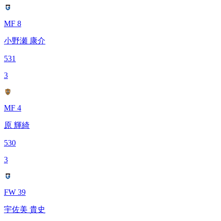
MF 8
小野瀬 康介
531
3
MF 4
原 輝綺
530
3
FW 39
宇佐美 貴史