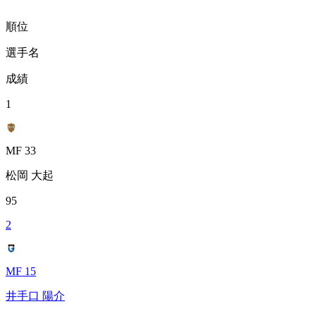
順位
選手名
成績
1
MF 33
松岡 大起
95
2
MF 15
井手口 陽介