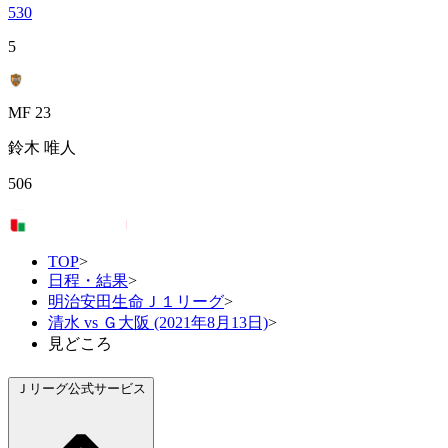
530
5
MF 23
鈴木 唯人
506
TOP
>
日程・結果
>
明治安田生命Ｊ１リーグ
>
清水 vs Ｇ大阪 (2021年8月13日)
>
見どころ
Ｊリーグ公式サービス