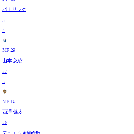
パトリック
31
4
MF 29
山本 悠樹
27
5
MF 16
西澤 健太
26
デュエル勝利総数