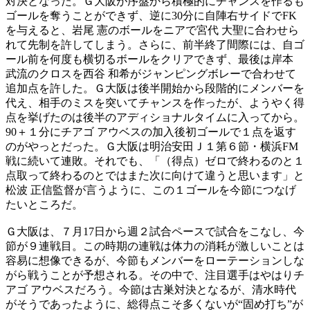
対決となった。Ｇ大阪が序盤から積極的にチャンスを作るも
ゴールを奪うことができず、逆に30分に自陣右サイドでFK
を与えると、岩尾 憲のボールをニアで宮代 大聖に合わせら
れて先制を許してしまう。さらに、前半終了間際には、自ゴ
ール前を何度も横切るボールをクリアできず、最後は岸本
武流のクロスを西谷 和希がジャンピングボレーで合わせて
追加点を許した。Ｇ大阪は後半開始から段階的にメンバーを
代え、相手のミスを突いてチャンスを作ったが、ようやく得
点を挙げたのは後半のアディショナルタイムに入ってから。
90＋１分にチアゴ アウベスの加入後初ゴールで１点を返す
のがやっとだった。Ｇ大阪は明治安田Ｊ１第６節・横浜FM
戦に続いて連敗。それでも、「（得点）ゼロで終わるのと１
点取って終わるのとではまた次に向けて違うと思います」と
松波 正信監督が言うように、この１ゴールを今節につなげ
たいところだ。
Ｇ大阪は、７月17日から週２試合ペースで試合をこなし、今
節が９連戦目。この時期の連戦は体力の消耗が激しいことは
容易に想像できるが、今節もメンバーをローテーションしな
がら戦うことが予想される。その中で、注目選手はやはりチ
アゴ アウベスだろう。今節は古巣対決となるが、清水時代
がそうであったように、総得点こそ多くないが“固め打ち”が