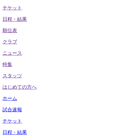
チケット
日程・結果
順位表
クラブ
ニュース
特集
スタッツ
はじめての方へ
ホーム
試合速報
チケット
日程・結果