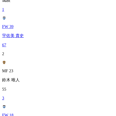
成績
1
FW 39
宇佐美 貴史
67
2
MF 23
鈴木 唯人
55
3
FW 18