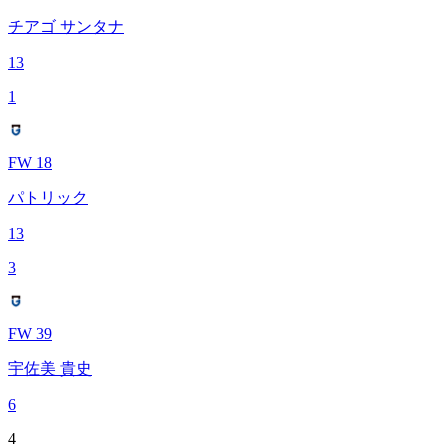
チアゴ サンタナ
13
1
FW 18
パトリック
13
3
FW 39
宇佐美 貴史
6
4