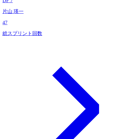
DF 7
片山 瑛一
47
総スプリント回数