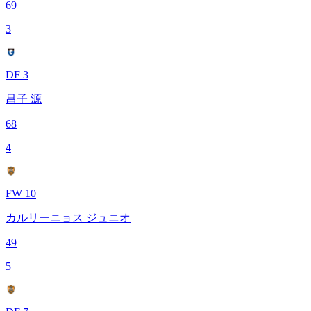
69
3
DF 3
昌子 源
68
4
FW 10
カルリーニョス ジュニオ
49
5