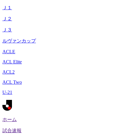
Ｊ１
Ｊ２
Ｊ３
ルヴァンカップ
ACLE
ACL Elite
ACL2
ACL Two
U-21
ホーム
試合速報