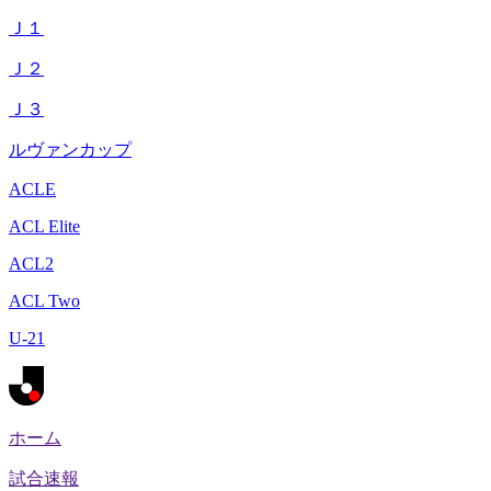
Ｊ１
Ｊ２
Ｊ３
ルヴァンカップ
ACLE
ACL Elite
ACL2
ACL Two
U-21
ホーム
試合速報