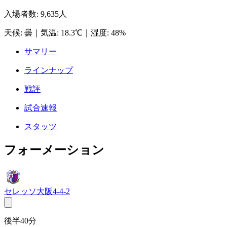
入場者数
:
9,635人
天候
:
曇
｜
気温
:
18.3℃
｜
湿度
:
48%
サマリー
ラインナップ
戦評
試合速報
スタッツ
フォーメーション
セレッソ大阪
4-4-2
後半40分