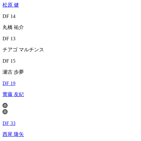
松原 健
DF 14
丸橋 祐介
DF 13
チアゴ マルチンス
DF 15
瀬古 歩夢
DF 19
實藤 友紀
DF 33
西尾 隆矢