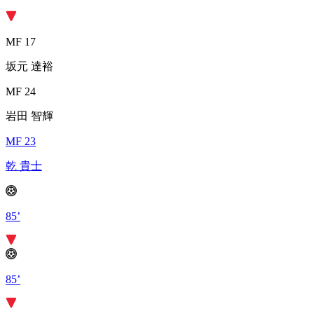
MF 17
坂元 達裕
MF 24
岩田 智輝
MF 23
乾 貴士
85’
85’