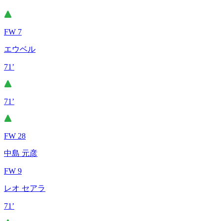
FW 7
エウベル
71’
71’
FW 28
中島 元彦
FW 9
レオ セアラ
71’