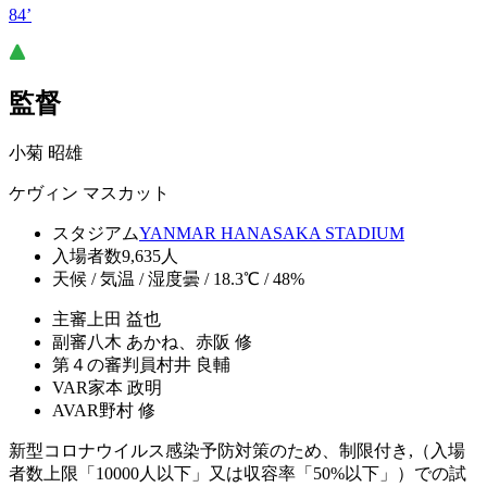
84’
監督
小菊 昭雄
ケヴィン マスカット
スタジアム
YANMAR HANASAKA STADIUM
入場者数
9,635人
天候 / 気温 / 湿度
曇 / 18.3℃ / 48%
主審
上田 益也
副審
八木 あかね、赤阪 修
第４の審判員
村井 良輔
VAR
家本 政明
AVAR
野村 修
新型コロナウイルス感染予防対策のため、制限付き,（入場
者数上限「10000人以下」又は収容率「50%以下」）での試