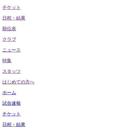
チケット
日程・結果
順位表
クラブ
ニュース
特集
スタッツ
はじめての方へ
ホーム
試合速報
チケット
日程・結果