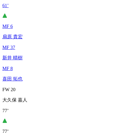
61’
MF 6
扇原 貴宏
MF 37
新井 晴樹
MF 8
喜田 拓也
FW 20
大久保 嘉人
77’
77’