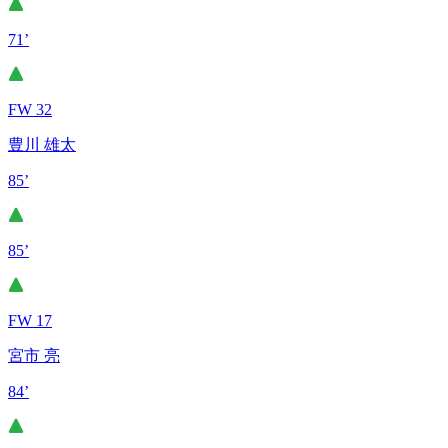
71’
FW 32
豊川 雄太
85’
85’
FW 17
宮市 亮
84’