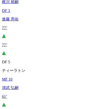
梶川 裕嗣
DF 3
進藤 亮佑
77’
77’
DF 5
ティーラトン
MF 10
清武 弘嗣
61’