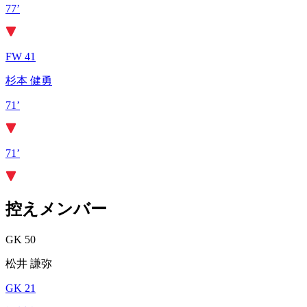
77’
FW 41
杉本 健勇
71’
71’
控えメンバー
GK 50
松井 謙弥
GK 21