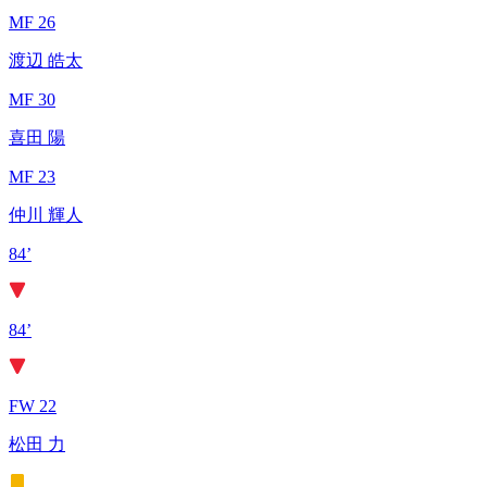
MF 26
渡辺 皓太
MF 30
喜田 陽
MF 23
仲川 輝人
84’
84’
FW 22
松田 力