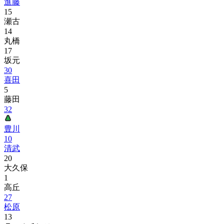
進藤
15
瀬古
14
丸橋
17
坂元
30
喜田
5
藤田
32
豊川
10
清武
20
大久保
1
高丘
27
松原
13