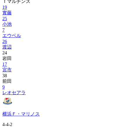
Ｔマルチンス
19
實藤
25
小池
7
エウベル
26
渡辺
24
岩田
17
宮市
38
前田
9
レオセアラ
横浜Ｆ・マリノス
4-4-2