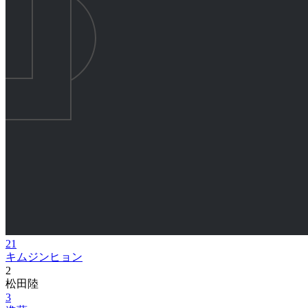
21
キムジンヒョン
2
松田陸
3