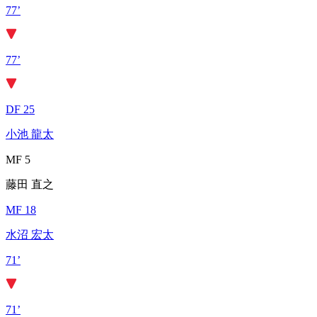
77’
77’
DF 25
小池 龍太
MF 5
藤田 直之
MF 18
水沼 宏太
71’
71’