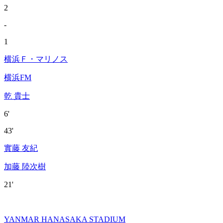
2
-
1
横浜Ｆ・マリノス
横浜FM
乾 貴士
6'
43'
實藤 友紀
加藤 陸次樹
21'
YANMAR HANASAKA STADIUM