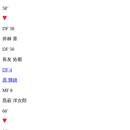
58’
DF 38
井林 章
DF 50
長友 佑都
DF 4
原 輝綺
MF 8
髙萩 洋次郎
66’