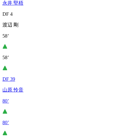
永井 堅梧
DF 4
渡辺 剛
58’
58’
DF 39
山原 怜音
80’
80’