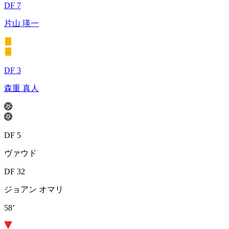
DF 7
片山 瑛一
DF 3
森重 真人
DF 5
ヴァウド
DF 32
ジョアン オマリ
58’