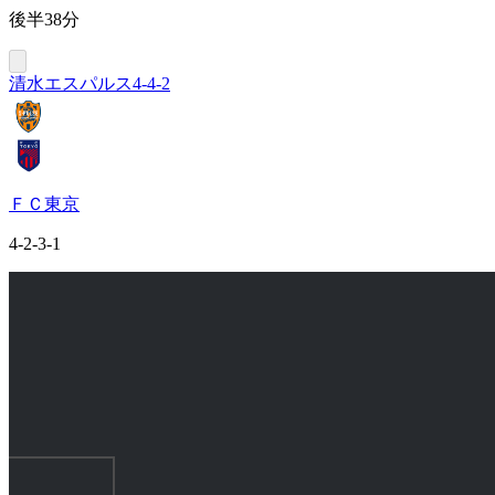
後半38分
清水エスパルス
4-4-2
ＦＣ東京
4-2-3-1