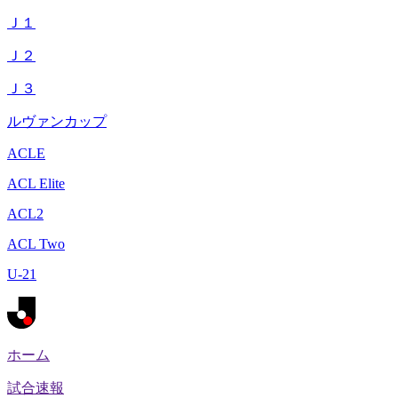
Ｊ１
Ｊ２
Ｊ３
ルヴァンカップ
ACLE
ACL Elite
ACL2
ACL Two
U-21
ホーム
試合速報