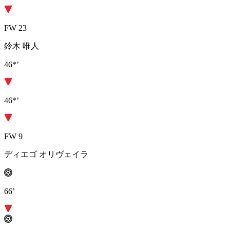
FW 23
鈴木 唯人
46*’
46*’
FW 9
ディエゴ オリヴェイラ
66’