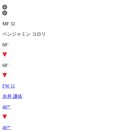
MF 32
ベンジャミン コロリ
68’
68’
FW 11
永井 謙佑
46*’
46*’