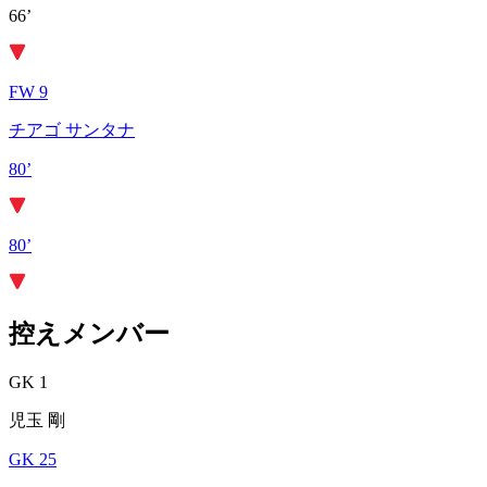
66’
FW 9
チアゴ サンタナ
80’
80’
控えメンバー
GK 1
児玉 剛
GK 25