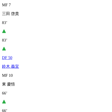
MF 7
三田 啓貴
83’
83’
DF 50
鈴木 義宜
MF 10
東 慶悟
66’
66’