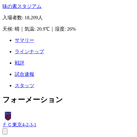
味の素スタジアム
入場者数
:
18,209人
天候
:
晴
｜
気温
:
20.9℃
｜
湿度
:
26%
サマリー
ラインナップ
戦評
試合速報
スタッツ
フォーメーション
ＦＣ東京
4-2-3-1