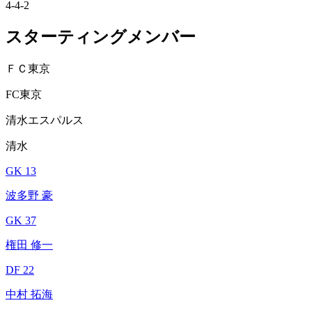
4-4-2
スターティングメンバー
ＦＣ東京
FC東京
清水エスパルス
清水
GK 13
波多野 豪
GK 37
権田 修一
DF 22
中村 拓海