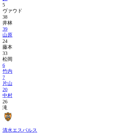
5
ヴァウド
38
井林
39
山原
24
藤本
33
松岡
6
竹内
7
片山
20
中村
26
滝
清水エスパルス