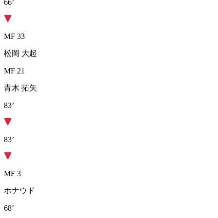
66’
MF 33
松岡 大起
MF 21
青木 拓矢
83’
83’
MF 3
ホナウド
68’