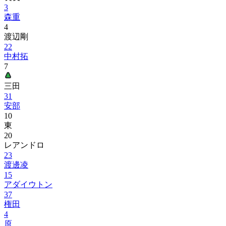
3
森重
4
渡辺剛
22
中村拓
7
三田
31
安部
10
東
20
レアンドロ
23
渡邊凌
15
アダイウトン
37
権田
4
原