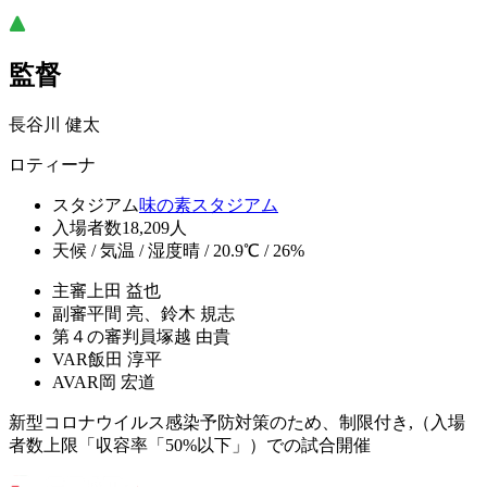
監督
長谷川 健太
ロティーナ
スタジアム
味の素スタジアム
入場者数
18,209人
天候 / 気温 / 湿度
晴 / 20.9℃ / 26%
主審
上田 益也
副審
平間 亮、鈴木 規志
第４の審判員
塚越 由貴
VAR
飯田 淳平
AVAR
岡 宏道
新型コロナウイルス感染予防対策のため、制限付き,（入場
者数上限「収容率「50%以下」）での試合開催