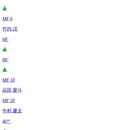
MF 6
竹内 涼
68’
68’
MF 18
品田 愛斗
MF 20
中村 慶太
46*’