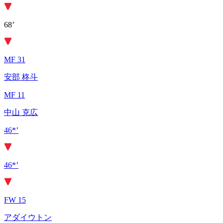
68’
MF 31
安部 柊斗
MF 11
中山 克広
46*’
46*’
FW 15
アダイウトン