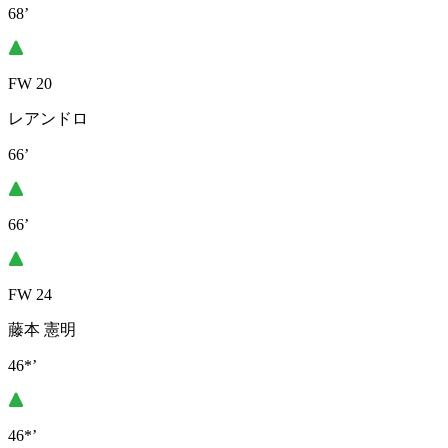
68’
FW 20
レアンドロ
66’
66’
FW 24
藤本 憲明
46*’
46*’