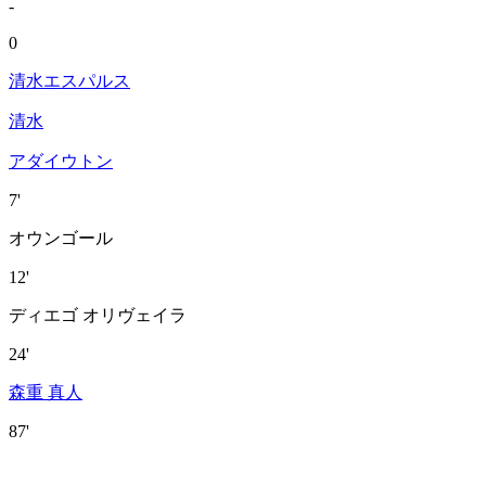
-
0
清水エスパルス
清水
アダイウトン
7'
オウンゴール
12'
ディエゴ オリヴェイラ
24'
森重 真人
87'