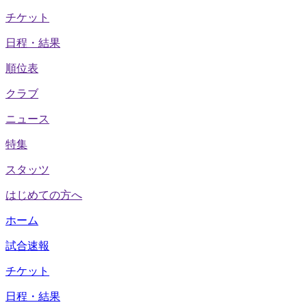
チケット
日程・結果
順位表
クラブ
ニュース
特集
スタッツ
はじめての方へ
ホーム
試合速報
チケット
日程・結果