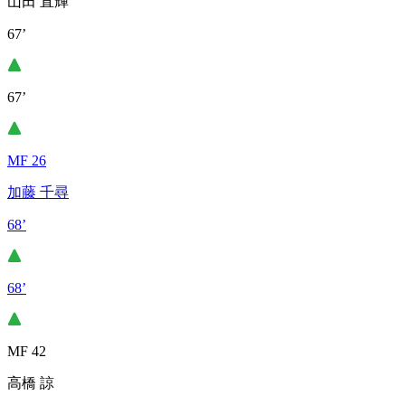
山田 直輝
67’
67’
MF 26
加藤 千尋
68’
68’
MF 42
高橋 諒