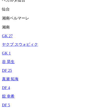
ベガルタ仙台
仙台
湘南ベルマーレ
湘南
GK 27
ヤクブ スウォビィク
GK 1
谷 晃生
DF 25
真瀬 拓海
DF 4
舘 幸希
DF 5