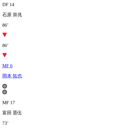
DF 14
石原 崇兆
86’
86’
MF 6
岡本 拓也
MF 17
富田 晋伍
73’