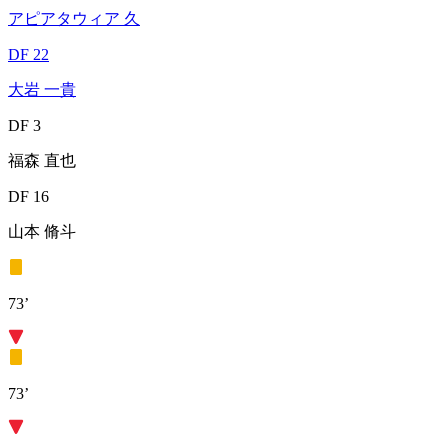
アピアタウィア 久
DF 22
大岩 一貴
DF 3
福森 直也
DF 16
山本 脩斗
73’
73’