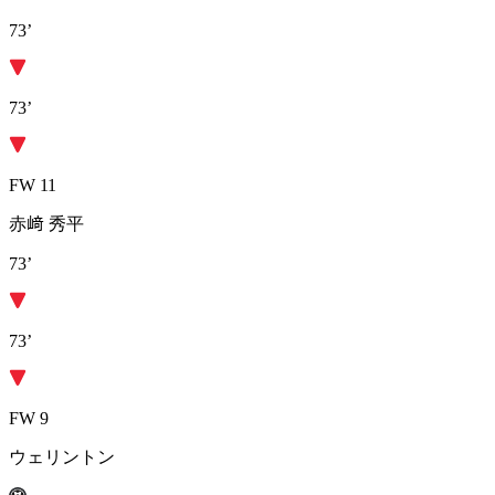
73’
73’
FW 11
赤﨑 秀平
73’
73’
FW 9
ウェリントン