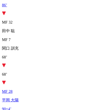
86’
MF 32
田中 聡
MF 7
関口 訓充
68’
68’
MF 28
平岡 大陽
90+4’