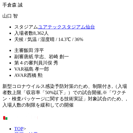
手倉森 誠
山口 智
スタジアム
ユアテックスタジアム仙台
入場者数
8,362人
天候 / 気温 / 湿度
晴 / 14.3℃ / 36%
主審
飯田 淳平
副審
唐紙 学志、岩崎 創一
第４の審判員
川俣 秀
VAR
福島 孝一郎
AVAR
西橋 勲
新型コロナウイルス感染予防対策のため、制限付き,（入場
者数上限「収容率「50%以下」）での試合開催,※「ワクチ
ン・検査パッケージに関する技術実証」対象試合のため、,
入場人数の制限を緩和しての開催
TOP
>