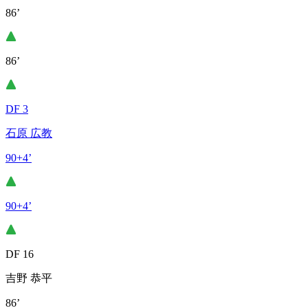
86’
86’
DF 3
石原 広教
90+4’
90+4’
DF 16
吉野 恭平
86’