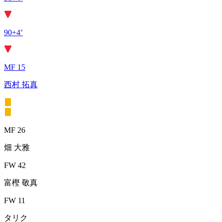
90+4’
MF 15
西村 拓真
MF 26
畑 大雅
FW 42
富樫 敬真
FW 11
タリク