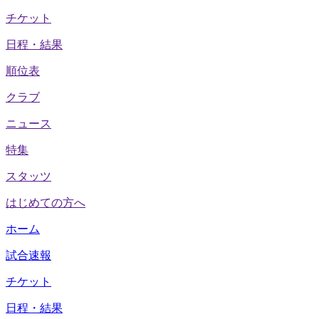
チケット
日程・結果
順位表
クラブ
ニュース
特集
スタッツ
はじめての方へ
ホーム
試合速報
チケット
日程・結果