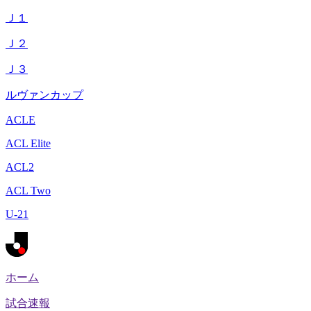
Ｊ１
Ｊ２
Ｊ３
ルヴァンカップ
ACLE
ACL Elite
ACL2
ACL Two
U-21
ホーム
試合速報