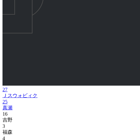
27
Ｊスウォビィク
25
真瀬
16
吉野
3
福森
4