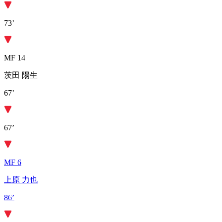
73’
MF 14
茨田 陽生
67’
67’
MF 6
上原 力也
86’