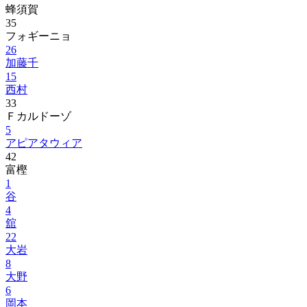
蜂須賀
35
フォギーニョ
26
加藤千
15
西村
33
Ｆカルドーゾ
5
アピアタウィア
42
富樫
1
谷
4
舘
22
大岩
8
大野
6
岡本