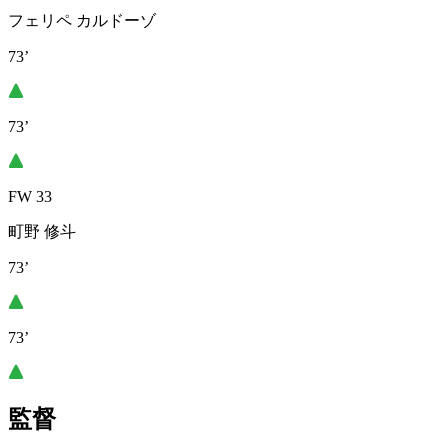
フェリペ カルドーゾ
73’
73’
FW 33
町野 修斗
73’
73’
監督