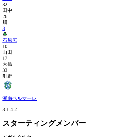
32
田中
26
畑
3
石原広
10
山田
17
大橋
33
町野
湘南ベルマーレ
3-1-4-2
スターティングメンバー