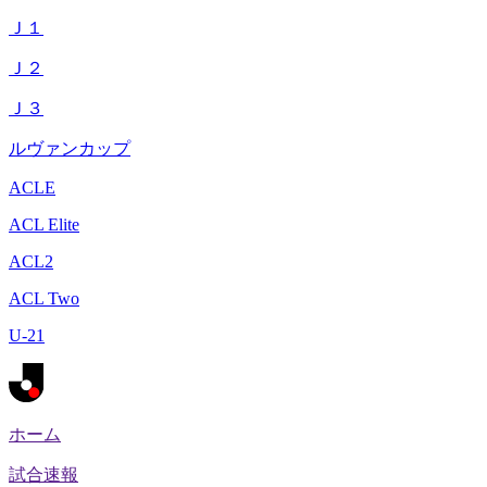
Ｊ１
Ｊ２
Ｊ３
ルヴァンカップ
ACLE
ACL Elite
ACL2
ACL Two
U-21
ホーム
試合速報