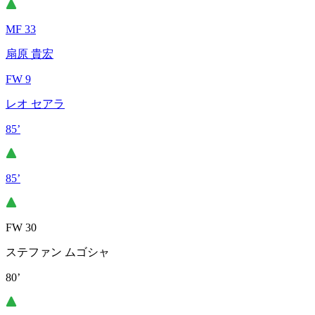
MF 33
扇原 貴宏
FW 9
レオ セアラ
85’
85’
FW 30
ステファン ムゴシャ
80’