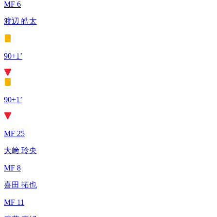
MF 6
渡辺 皓太
90+1’
90+1’
MF 25
大﨑 玲央
MF 8
喜田 拓也
MF 11