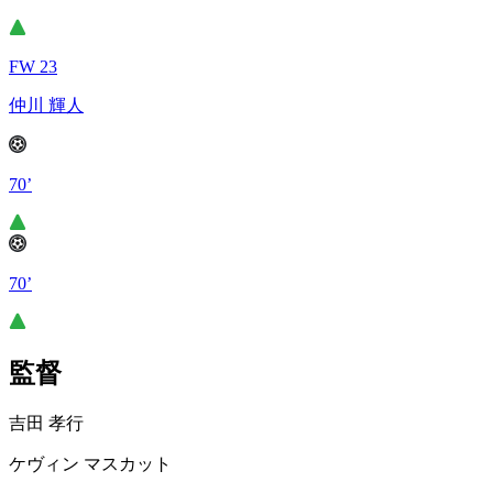
FW 23
仲川 輝人
70’
70’
監督
吉田 孝行
ケヴィン マスカット