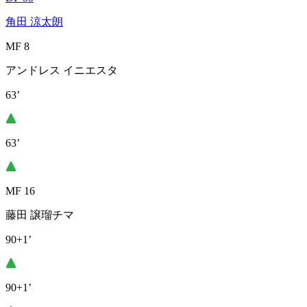
角田 涼太朗
MF 8
アンドレス イニエスタ
63’
63’
MF 16
藤田 譲瑠チマ
90+1’
90+1’