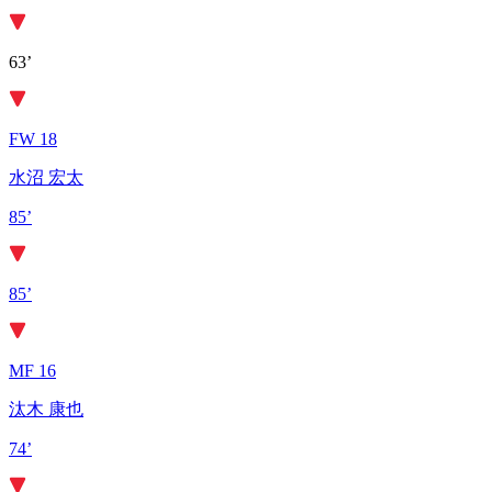
63’
FW 18
水沼 宏太
85’
85’
MF 16
汰木 康也
74’