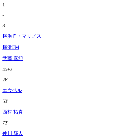
1
-
3
横浜Ｆ・マリノス
横浜FM
武藤 嘉紀
45+3'
26'
エウベル
53'
西村 拓真
73'
仲川 輝人