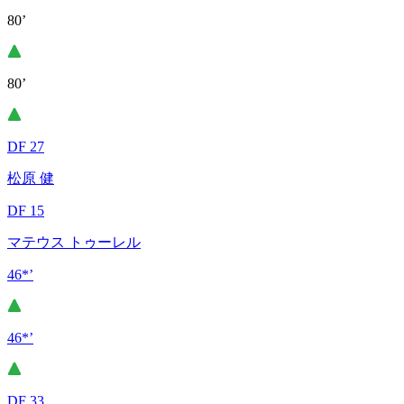
80’
80’
DF 27
松原 健
DF 15
マテウス トゥーレル
46*’
46*’
DF 33