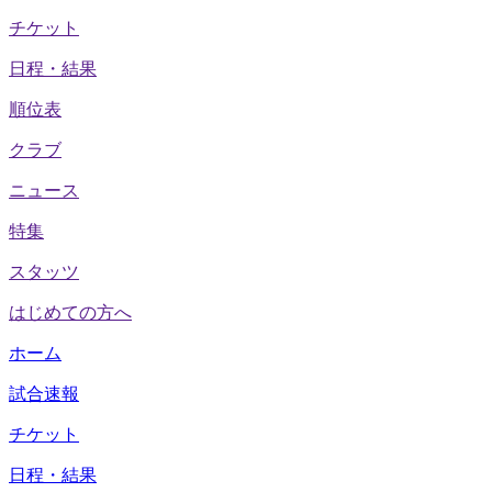
チケット
日程・結果
順位表
クラブ
ニュース
特集
スタッツ
はじめての方へ
ホーム
試合速報
チケット
日程・結果