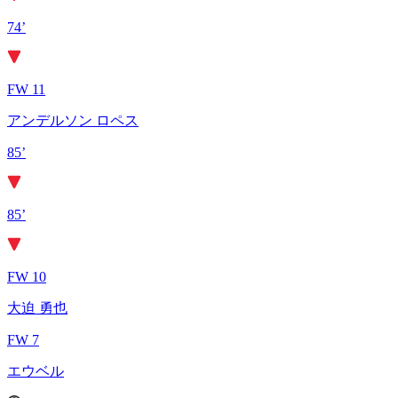
74’
FW 11
アンデルソン ロペス
85’
85’
FW 10
大迫 勇也
FW 7
エウベル