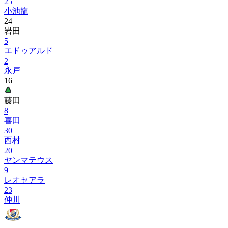
25
小池龍
24
岩田
5
エドゥアルド
2
永戸
16
藤田
8
喜田
30
西村
20
ヤンマテウス
9
レオセアラ
23
仲川