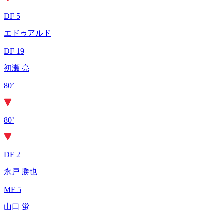
DF 5
エドゥアルド
DF 19
初瀬 亮
80’
80’
DF 2
永戸 勝也
MF 5
山口 蛍