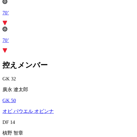
70’
70’
控えメンバー
GK 32
廣永 遼太郎
GK 50
オビ パウエル オビンナ
DF 14
槙野 智章