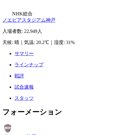
NHK総合
ノエビアスタジアム神戸
入場者数
:
22,949人
天候
:
晴
｜
気温
:
20.2℃
｜
湿度
:
31%
サマリー
ラインナップ
戦評
試合速報
スタッツ
フォーメーション