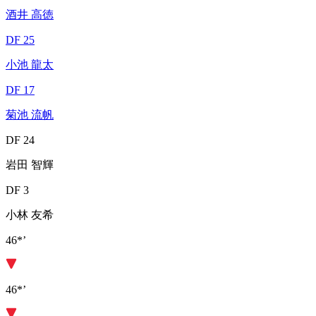
酒井 高徳
DF 25
小池 龍太
DF 17
菊池 流帆
DF 24
岩田 智輝
DF 3
小林 友希
46*’
46*’