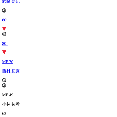
武藤 嘉紀
80’
80’
MF 30
西村 拓真
MF 49
小林 祐希
63’