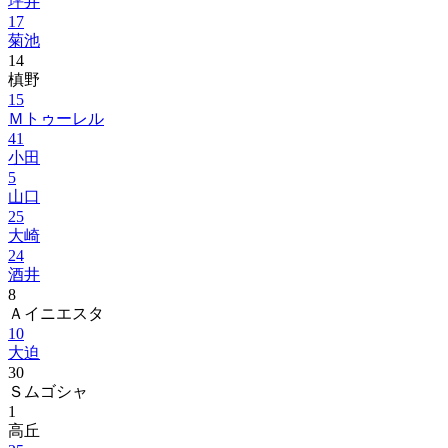
坪井
17
菊池
14
槙野
15
Ｍトゥーレル
41
小田
5
山口
25
大崎
24
酒井
8
Ａイニエスタ
10
大迫
30
Ｓムゴシャ
1
高丘