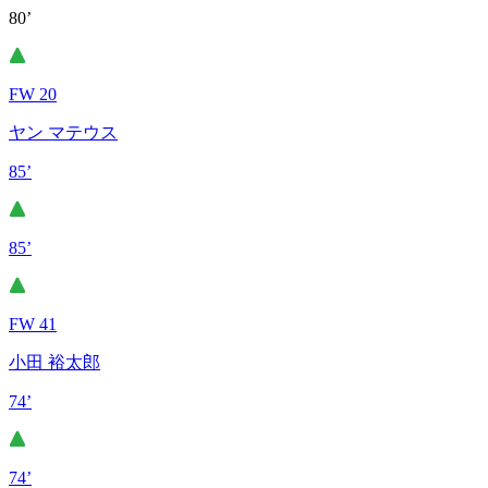
80’
FW 20
ヤン マテウス
85’
85’
FW 41
小田 裕太郎
74’
74’