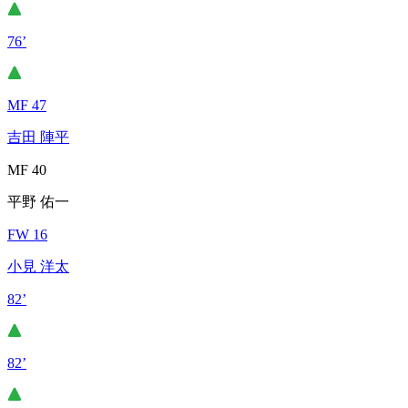
76’
MF 47
吉田 陣平
MF 40
平野 佑一
FW 16
小見 洋太
82’
82’