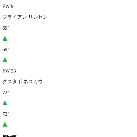
FW 9
ブライアン リンセン
69’
69’
FW 23
グスタボ ネスカウ
72’
72’