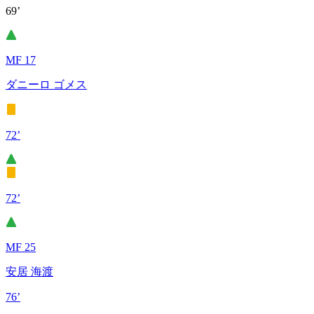
69’
MF 17
ダニーロ ゴメス
72’
72’
MF 25
安居 海渡
76’