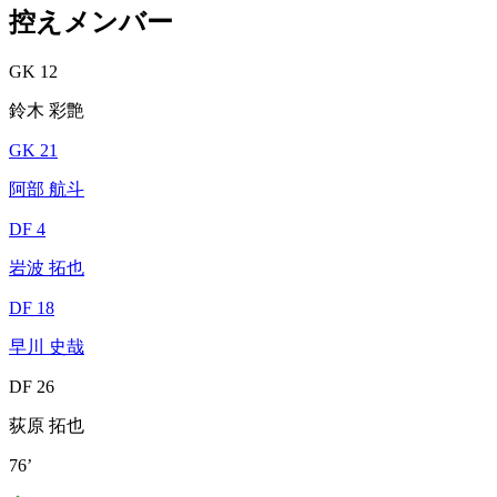
控えメンバー
GK 12
鈴木 彩艶
GK 21
阿部 航斗
DF 4
岩波 拓也
DF 18
早川 史哉
DF 26
荻原 拓也
76’