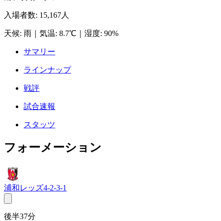
入場者数
:
15,167人
天候
:
雨
｜
気温
:
8.7℃
｜
湿度
:
90%
サマリー
ラインナップ
戦評
試合速報
スタッツ
フォーメーション
浦和レッズ
4-2-3-1
後半37分