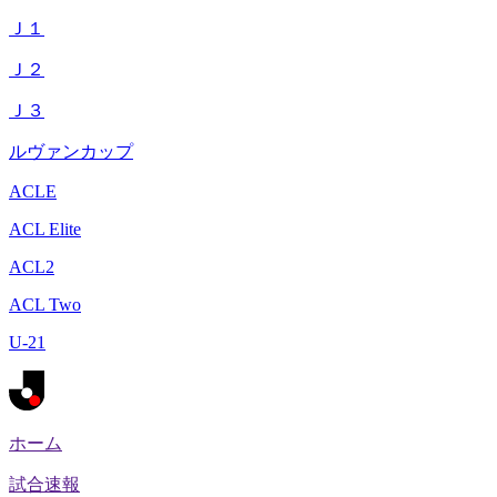
Ｊ１
Ｊ２
Ｊ３
ルヴァンカップ
ACLE
ACL Elite
ACL2
ACL Two
U-21
ホーム
試合速報