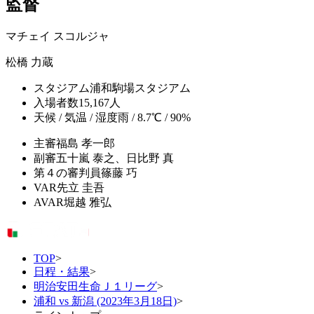
監督
マチェイ スコルジャ
松橋 力蔵
スタジアム
浦和駒場スタジアム
入場者数
15,167人
天候 / 気温 / 湿度
雨 / 8.7℃ / 90%
主審
福島 孝一郎
副審
五十嵐 泰之、日比野 真
第４の審判員
篠藤 巧
VAR
先立 圭吾
AVAR
堀越 雅弘
TOP
>
日程・結果
>
明治安田生命Ｊ１リーグ
>
浦和 vs 新潟 (2023年3月18日)
>