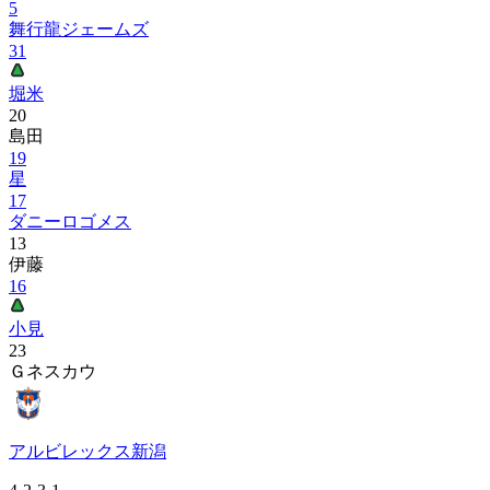
5
舞行龍ジェームズ
31
堀米
20
島田
19
星
17
ダニーロゴメス
13
伊藤
16
小見
23
Ｇネスカウ
アルビレックス新潟