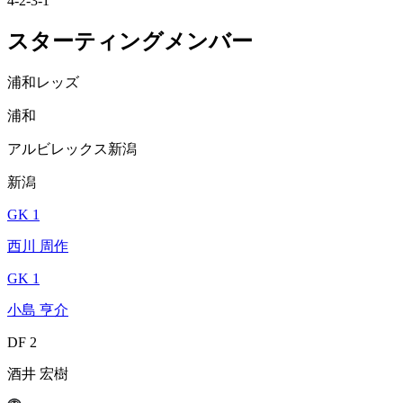
4-2-3-1
スターティングメンバー
浦和レッズ
浦和
アルビレックス新潟
新潟
GK 1
西川 周作
GK 1
小島 亨介
DF 2
酒井 宏樹