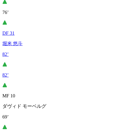
76’
DF 31
堀米 悠斗
82’
82’
MF 10
ダヴィド モーベルグ
69’