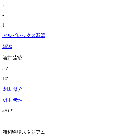
2
-
1
アルビレックス新潟
新潟
酒井 宏樹
35'
10'
太田 修介
明本 考浩
45+2'
浦和駒場スタジアム