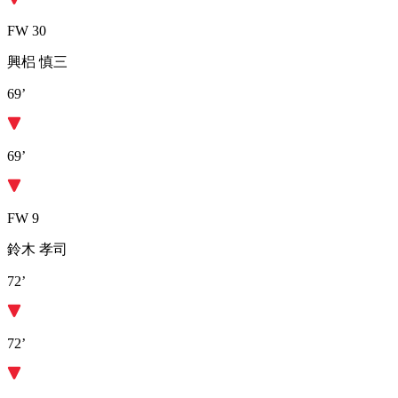
FW 30
興梠 慎三
69’
69’
FW 9
鈴木 孝司
72’
72’