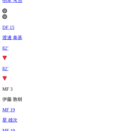
明本 考浩
DF 15
渡邊 泰基
82’
82’
MF 3
伊藤 敦樹
MF 19
星 雄次
MF 19