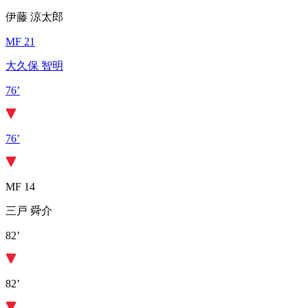
伊藤 涼太郎
MF 21
大久保 智明
76’
76’
MF 14
三戸 舜介
82’
82’