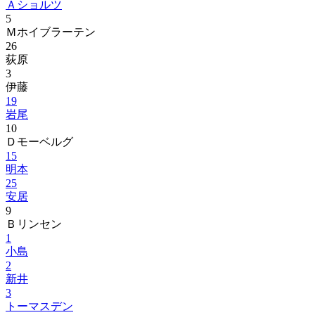
Ａショルツ
5
Ｍホイブラーテン
26
荻原
3
伊藤
19
岩尾
10
Ｄモーベルグ
15
明本
25
安居
9
Ｂリンセン
1
小島
2
新井
3
トーマスデン