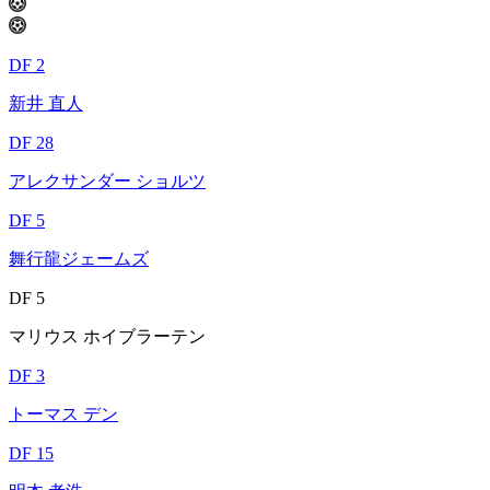
DF 2
新井 直人
DF 28
アレクサンダー ショルツ
DF 5
舞行龍ジェームズ
DF 5
マリウス ホイブラーテン
DF 3
トーマス デン
DF 15