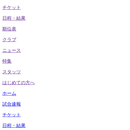
チケット
日程・結果
順位表
クラブ
ニュース
特集
スタッツ
はじめての方へ
ホーム
試合速報
チケット
日程・結果