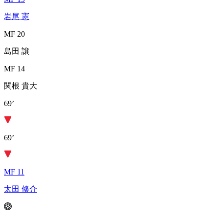
岩尾 憲
MF 20
島田 譲
MF 14
関根 貴大
69’
69’
MF 11
太田 修介