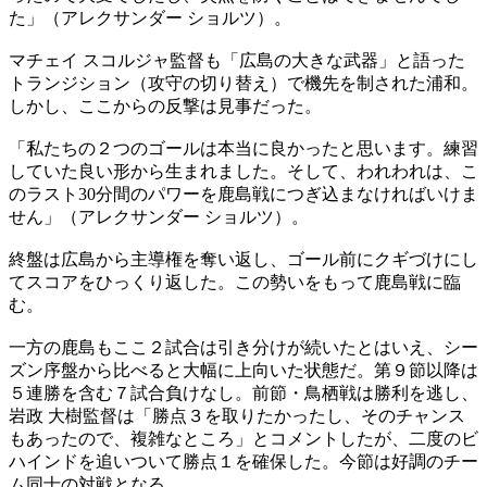
た」（アレクサンダー ショルツ）。
マチェイ スコルジャ監督も「広島の大きな武器」と語った
トランジション（攻守の切り替え）で機先を制された浦和。
しかし、ここからの反撃は見事だった。
「私たちの２つのゴールは本当に良かったと思います。練習
していた良い形から生まれました。そして、われわれは、こ
のラスト30分間のパワーを鹿島戦につぎ込まなければいけま
せん」（アレクサンダー ショルツ）。
終盤は広島から主導権を奪い返し、ゴール前にクギづけにし
てスコアをひっくり返した。この勢いをもって鹿島戦に臨
む。
一方の鹿島もここ２試合は引き分けが続いたとはいえ、シー
ズン序盤から比べると大幅に上向いた状態だ。第９節以降は
５連勝を含む７試合負けなし。前節・鳥栖戦は勝利を逃し、
岩政 大樹監督は「勝点３を取りたかったし、そのチャンス
もあったので、複雑なところ」とコメントしたが、二度のビ
ハインドを追いついて勝点１を確保した。今節は好調のチー
ム同士の対戦となる。