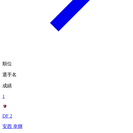
順位
選手名
成績
1
DF 2
安西 幸輝