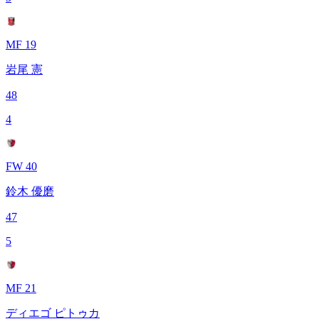
MF 19
岩尾 憲
48
4
FW 40
鈴木 優磨
47
5
MF 21
ディエゴ ピトゥカ