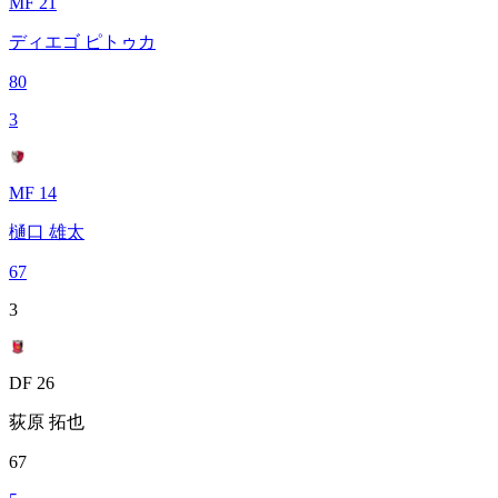
MF 21
ディエゴ ピトゥカ
80
3
MF 14
樋口 雄太
67
3
DF 26
荻原 拓也
67