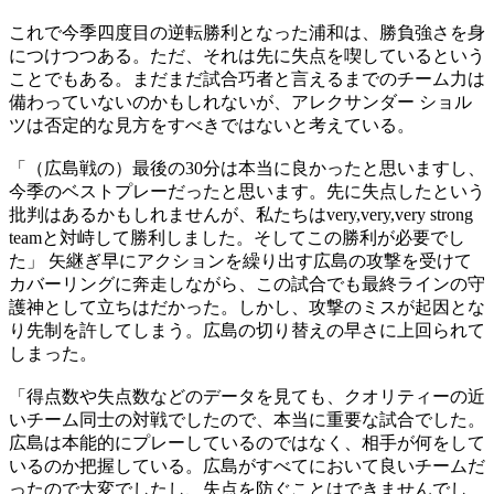
これで今季四度目の逆転勝利となった浦和は、勝負強さを身
につけつつある。ただ、それは先に失点を喫しているという
ことでもある。まだまだ試合巧者と言えるまでのチーム力は
備わっていないのかもしれないが、アレクサンダー ショル
ツは否定的な見方をすべきではないと考えている。
「（広島戦の）最後の30分は本当に良かったと思いますし、
今季のベストプレーだったと思います。先に失点したという
批判はあるかもしれませんが、私たちはvery,very,very strong
teamと対峙して勝利しました。そしてこの勝利が必要でし
た」 矢継ぎ早にアクションを繰り出す広島の攻撃を受けて
カバーリングに奔走しながら、この試合でも最終ラインの守
護神として立ちはだかった。しかし、攻撃のミスが起因とな
り先制を許してしまう。広島の切り替えの早さに上回られて
しまった。
「得点数や失点数などのデータを見ても、クオリティーの近
いチーム同士の対戦でしたので、本当に重要な試合でした。
広島は本能的にプレーしているのではなく、相手が何をして
いるのか把握している。広島がすべてにおいて良いチームだ
ったので大変でしたし、失点を防ぐことはできませんでし