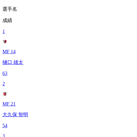
選手名
成績
1
MF 14
樋口 雄太
63
2
MF 21
大久保 智明
54
3