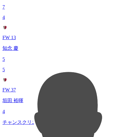
7
4
FW 13
知念 慶
5
5
FW 37
垣田 裕暉
4
チャンスクリエイト総数