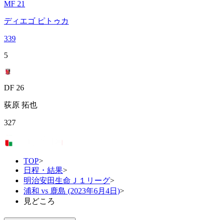
MF 21
ディエゴ ピトゥカ
339
5
DF 26
荻原 拓也
327
TOP
>
日程・結果
>
明治安田生命Ｊ１リーグ
>
浦和 vs 鹿島 (2023年6月4日)
>
見どころ