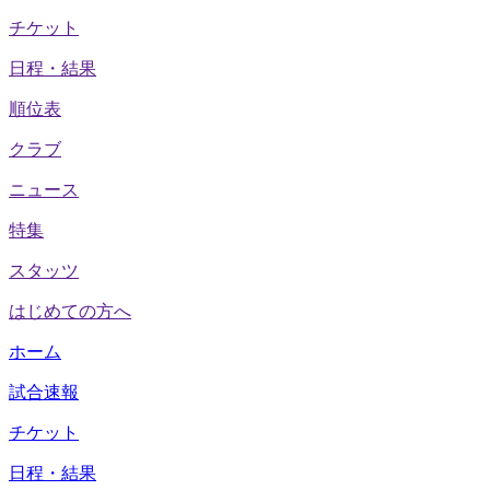
チケット
日程・結果
順位表
クラブ
ニュース
特集
スタッツ
はじめての方へ
ホーム
試合速報
チケット
日程・結果