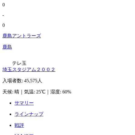
0
-
0
鹿島アントラーズ
鹿島
テレ玉
埼玉スタジアム２００２
入場者数
:
45,575人
天候
:
晴
｜
気温
:
25℃
｜
湿度
:
60%
サマリー
ラインナップ
戦評