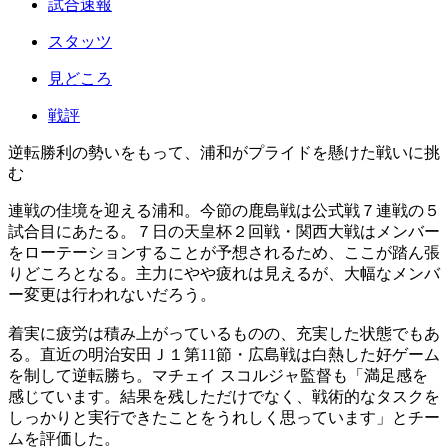
試合速報
スタッツ
見どころ
戦評
逆転勝利の勢いをもって、浦和がプライドを懸けた戦いに挑
む
連戦の佳境を迎える浦和。今節の鹿島戦は公式戦７連戦の５
試合目にあたる。７日の天皇杯２回戦・関西大戦はメンバー
をローテーションすることが予想されるため、ここが踏ん張
りどころとなる。主力にやや疲れは見えるが、大幅なメンバ
ー変更は行われないだろう。
着実に疲労は積み上がっているものの、充実した状態でもあ
る。直近の明治安田Ｊ１第11節・広島戦は白熱した好ゲーム
を制して逆転勝ち。マチェイ スコルジャ監督も「満足感を
感じています。結果を残しただけでなく、戦術的なタスクを
しっかりと実行できたことをうれしく思っています」とチー
ムを評価した。