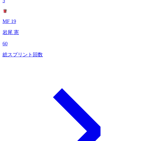
5
MF 19
岩尾 憲
60
総スプリント回数