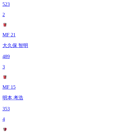
523
2
MF 21
大久保 智明
489
3
MF 15
明本 考浩
353
4