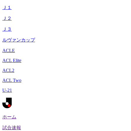
Ｊ１
Ｊ２
Ｊ３
ルヴァンカップ
ACLE
ACL Elite
ACL2
ACL Two
U-21
ホーム
試合速報