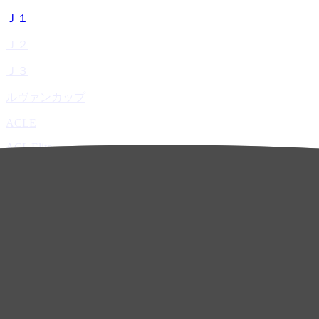
Ｊ１
Ｊ２
Ｊ３
ルヴァンカップ
ACLE
ACL Elite
ACL2
ACL Two
U-21
ホーム
試合速報