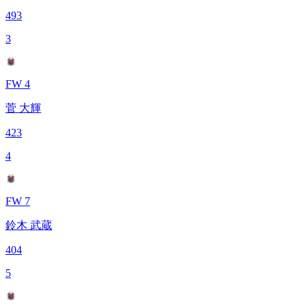
493
3
FW 4
菅 大輝
423
4
FW 7
鈴木 武蔵
404
5