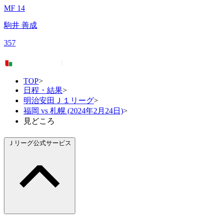
MF 14
駒井 善成
357
TOP
>
日程・結果
>
明治安田Ｊ１リーグ
>
福岡 vs 札幌 (2024年2月24日)
>
見どころ
Ｊリーグ公式サービス