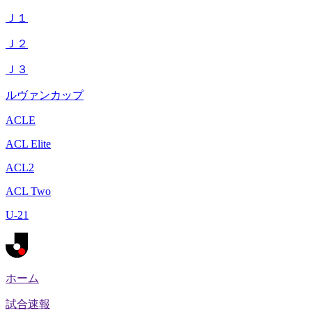
Ｊ１
Ｊ２
Ｊ３
ルヴァンカップ
ACLE
ACL Elite
ACL2
ACL Two
U-21
ホーム
試合速報