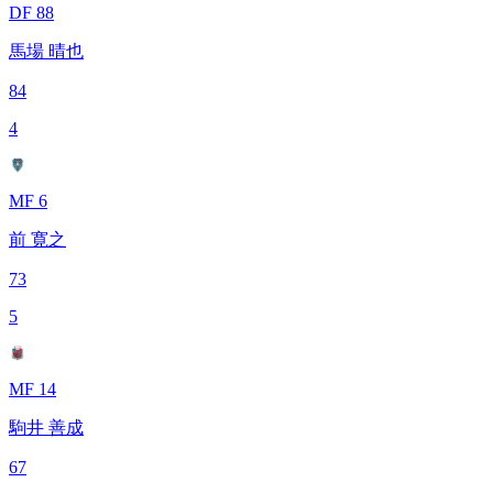
DF 88
馬場 晴也
84
4
MF 6
前 寛之
73
5
MF 14
駒井 善成
67