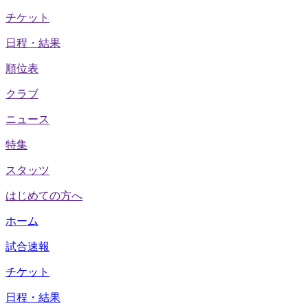
チケット
日程・結果
順位表
クラブ
ニュース
特集
スタッツ
はじめての方へ
ホーム
試合速報
チケット
日程・結果