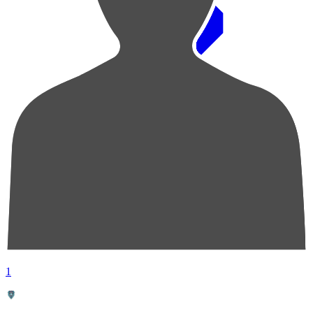
順位
選手名
成績
1