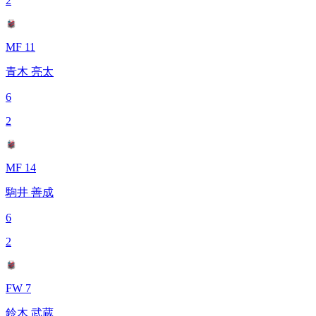
2
MF 11
青木 亮太
6
2
MF 14
駒井 善成
6
2
FW 7
鈴木 武蔵