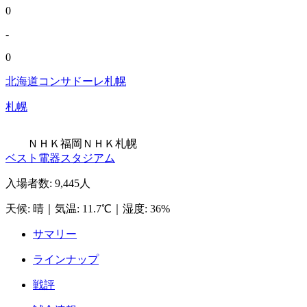
0
-
0
北海道コンサドーレ札幌
札幌
ＮＨＫ福岡
ＮＨＫ札幌
ベスト電器スタジアム
入場者数
:
9,445人
天候
:
晴
｜
気温
:
11.7℃
｜
湿度
:
36%
サマリー
ラインナップ
戦評