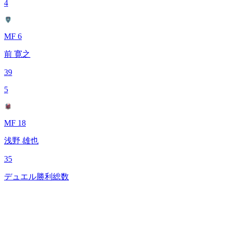
4
MF 6
前 寛之
39
5
MF 18
浅野 雄也
35
デュエル勝利総数