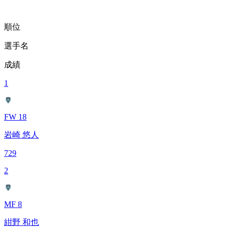
順位
選手名
成績
1
FW 18
岩崎 悠人
729
2
MF 8
紺野 和也