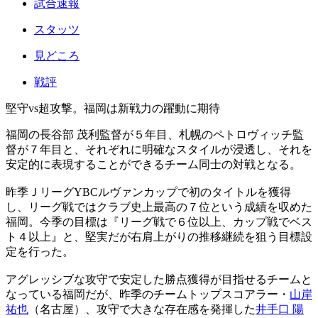
試合速報
スタッツ
見どころ
戦評
堅守vs超攻撃。福岡は新戦力の躍動に期待
福岡の長谷部 茂利監督が５年目、札幌のペトロヴィッチ監
督が７年目と、それぞれに明確なスタイルが浸透し、それを
安定的に表現することができるチーム同士の対戦となる。
昨季ＪリーグYBCルヴァンカップで初のタイトルを獲得
し、リーグ戦ではクラブ史上最高の７位という成績を収めた
福岡。今季の目標は『リーグ戦で６位以上、カップ戦でベス
ト４以上』と、堅実だが右肩上がりの推移継続を狙う目標設
定を行った。
アグレッシブな攻守で安定した勝点獲得が目指せるチームと
なっている福岡だが、昨季のチームトップスコアラー・
山岸
祐也
（名古屋）、攻守で大きな存在感を発揮した
井手口 陽