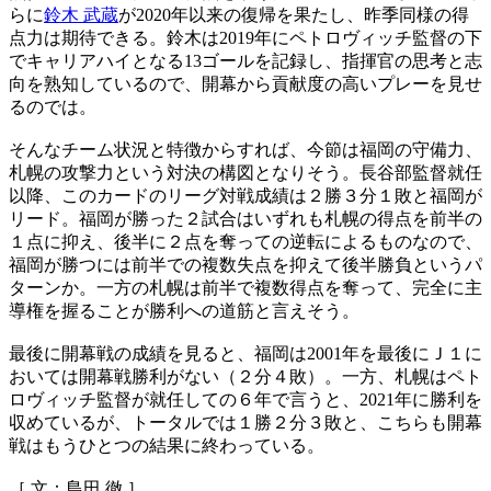
らに
鈴木 武蔵
が2020年以来の復帰を果たし、昨季同様の得
点力は期待できる。鈴木は2019年にペトロヴィッチ監督の下
でキャリアハイとなる13ゴールを記録し、指揮官の思考と志
向を熟知しているので、開幕から貢献度の高いプレーを見せ
るのでは。
そんなチーム状況と特徴からすれば、今節は福岡の守備力、
札幌の攻撃力という対決の構図となりそう。長谷部監督就任
以降、このカードのリーグ対戦成績は２勝３分１敗と福岡が
リード。福岡が勝った２試合はいずれも札幌の得点を前半の
１点に抑え、後半に２点を奪っての逆転によるものなので、
福岡が勝つには前半での複数失点を抑えて後半勝負というパ
ターンか。一方の札幌は前半で複数得点を奪って、完全に主
導権を握ることが勝利への道筋と言えそう。
最後に開幕戦の成績を見ると、福岡は2001年を最後にＪ１に
おいては開幕戦勝利がない（２分４敗）。一方、札幌はペト
ロヴィッチ監督が就任しての６年で言うと、2021年に勝利を
収めているが、トータルでは１勝２分３敗と、こちらも開幕
戦はもうひとつの結果に終わっている。
［ 文：島田 徹 ］