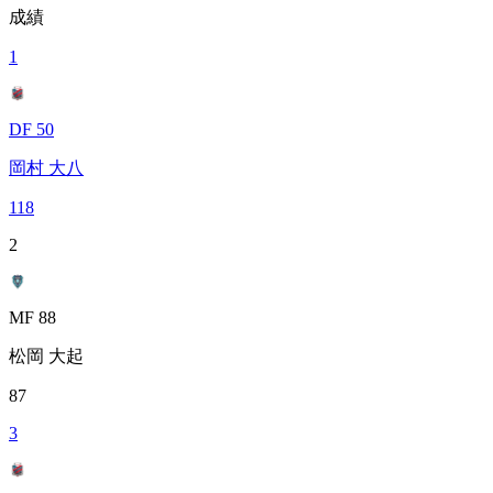
成績
1
DF 50
岡村 大八
118
2
MF 88
松岡 大起
87
3