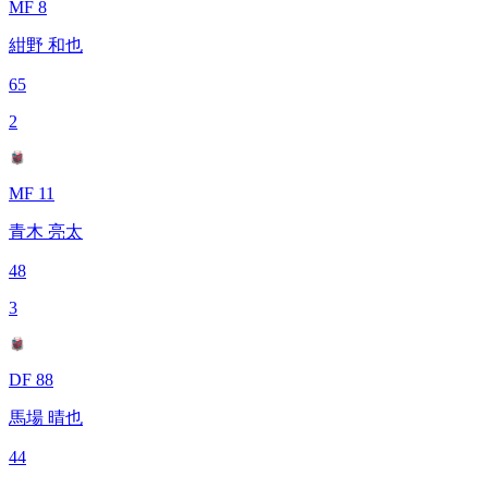
MF 8
紺野 和也
65
2
MF 11
青木 亮太
48
3
DF 88
馬場 晴也
44