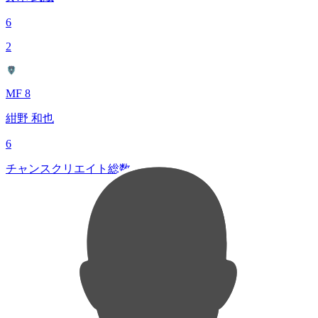
6
2
MF 8
紺野 和也
6
チャンスクリエイト総数