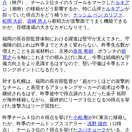
介
（神戸）、チーム２位タイの５ゴールをマークした
ルキア
ン
（湘南）の移籍がどう影響するか。特に山岸と
ルキアン
が
担っていた得点力をどう補うか。
ナッシム ベン カリファ
、
松岡 大起
、
岩崎 悠人
ら新戦力が攻撃面でうまく機能できる
かが、目標達成の大きなカギになりそう。
福岡の長谷部監督体制における躍進は堅守が支えてきた。守
備陣の顔ぶれは昨季までと大きく変わらない。昨季失点数が
増えたことを反省材料に、主将の
奈良 竜樹
、ボランチの
前
寛之
らを軸にこれまでの積み上げに加え、今季は組織的な守
備力向上をより意識するはずなので、堅い守備は今季もスト
ロングポイントになるだろう。
対する札幌は、福岡の長谷部監督が「超がつくほどの攻撃的
なチーム」と表現するアタッキングサッカーの追求は今季も
継続されるはず。昨季途中で得点源の１人だった金子 拓郎
が海外移籍しながら、最終的にリーグ３位となる56得点を挙
げた攻撃力はリーグ屈指だ。
昨季チーム４位の６得点を挙げた
小柏 剛
がFC東京に移籍し
たが、昨季のチームトップスコアラー・
浅野 雄也
（12得
点）、チーム３位の７得点を挙げた
スパチョーク
がいる。さ