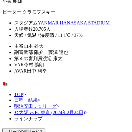
小菊 昭雄
ピーター クラモフスキー
スタジアム
YANMAR HANASAKA STADIUM
入場者数
20,705人
天候 / 気温 / 湿度
晴 / 11.1℃ / 37%
主審
山本 雄大
副審
武部 陽介、藤澤 達也
第４の審判員
渡辺 康太
VAR
今村 義朗
AVAR
田中 利幸
TOP
>
日程・結果
>
明治安田Ｊ１リーグ
>
Ｃ大阪 vs FC東京 (2024年2月24日)
>
ラインナップ
Ｊリーグ公式サービス