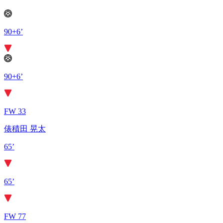
90+6’
90+6’
FW 33
俵積田 晃太
65’
65’
FW 77