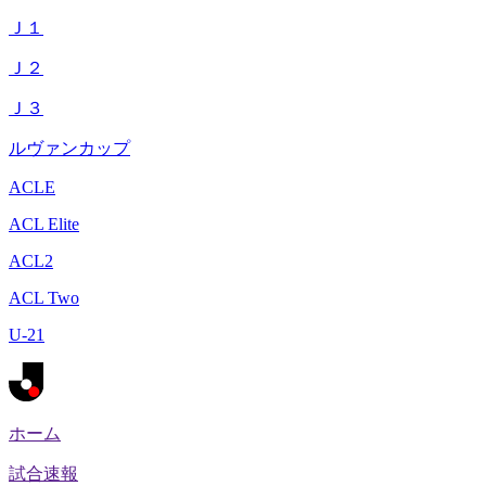
Ｊ１
Ｊ２
Ｊ３
ルヴァンカップ
ACLE
ACL Elite
ACL2
ACL Two
U-21
ホーム
試合速報