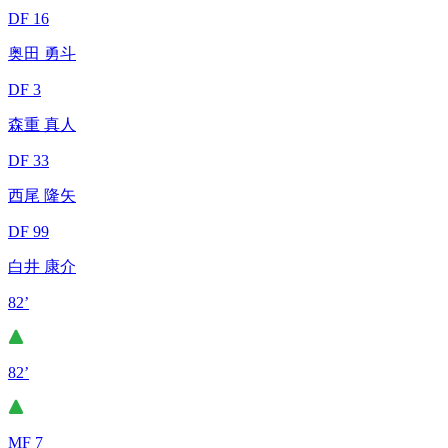
DF 16
奥田 勇斗
DF 3
森重 真人
DF 33
西尾 隆矢
DF 99
白井 康介
82’
82’
MF 7