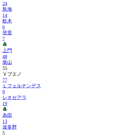
24
鳥海
14
舩木
6
登里
7
上門
48
柴山
55
Ｖブエノ
77
Ｌフェルナンデス
9
レオセアラ
19
為田
13
波多野
5