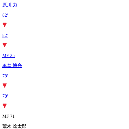
原川 力
82’
82’
MF 25
奥埜 博亮
78’
78’
MF 71
荒木 遼太郎