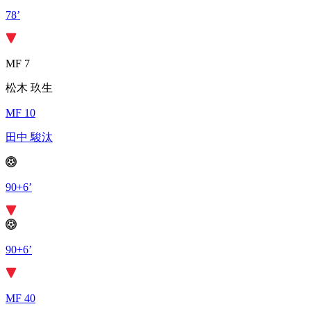
78’
MF 7
松木 玖生
MF 10
田中 駿汰
90+6’
90+6’
MF 40