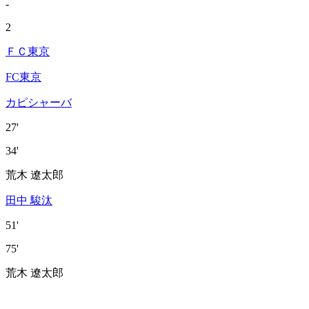
-
2
ＦＣ東京
FC東京
カピシャーバ
27'
34'
荒木 遼太郎
田中 駿汰
51'
75'
荒木 遼太郎