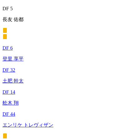
DF 5
長友 佑都
DF 6
登里 享平
DF 32
土肥 幹太
DF 14
舩木 翔
DF 44
エンリケ トレヴィザン