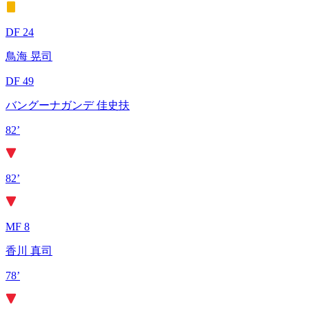
DF 24
鳥海 晃司
DF 49
バングーナガンデ 佳史扶
82’
82’
MF 8
香川 真司
78’