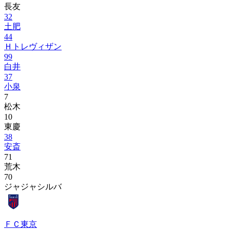
長友
32
土肥
44
Ｈトレヴィザン
99
白井
37
小泉
7
松木
10
東慶
38
安斎
71
荒木
70
ジャジャシルバ
ＦＣ東京