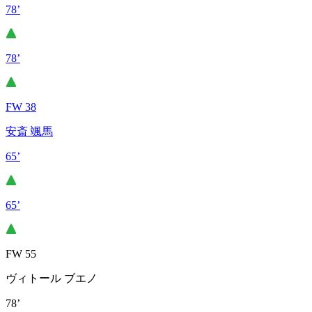
78’
78’
FW 38
安斎 颯馬
65’
65’
FW 55
ヴィトール ブエノ
78’