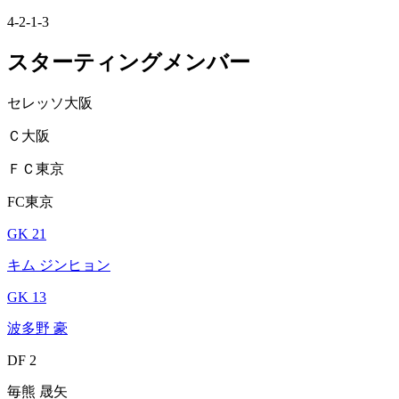
4-2-1-3
スターティングメンバー
セレッソ大阪
Ｃ大阪
ＦＣ東京
FC東京
GK 21
キム ジンヒョン
GK 13
波多野 豪
DF 2
毎熊 晟矢