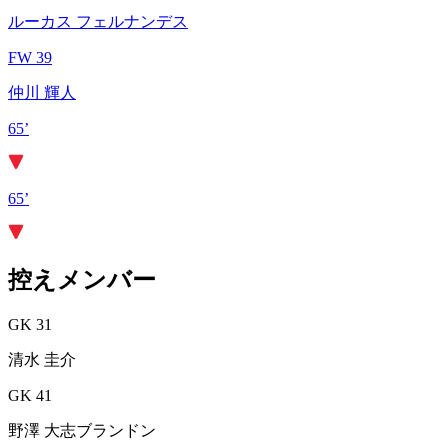
ルーカス フェルナンデス
FW 39
仲川 輝人
65’
65’
控えメンバー
GK 31
清水 圭介
GK 41
野澤 大志ブランドン