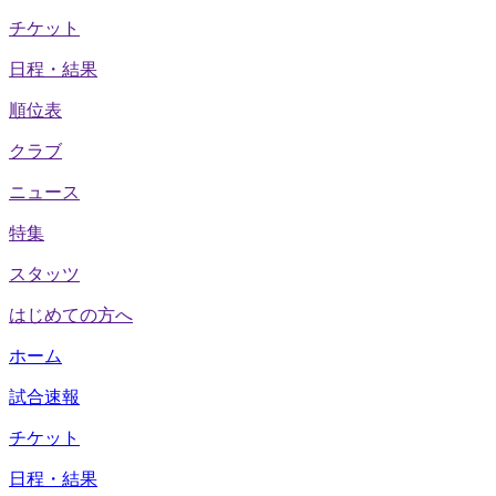
チケット
日程・結果
順位表
クラブ
ニュース
特集
スタッツ
はじめての方へ
ホーム
試合速報
チケット
日程・結果