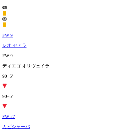
FW 9
レオ セアラ
FW 9
ディエゴ オリヴェイラ
90+5’
90+5’
FW 27
カピシャーバ