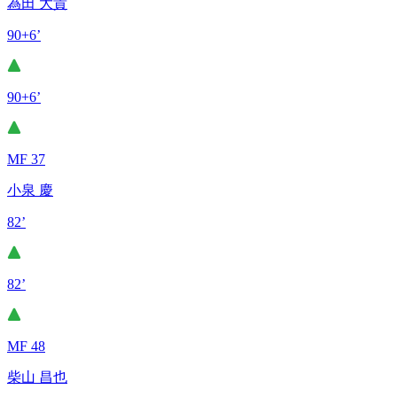
為田 大貴
90+6’
90+6’
MF 37
小泉 慶
82’
82’
MF 48
柴山 昌也