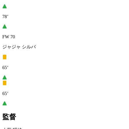
78’
FW 70
ジャジャ シルバ
65’
65’
監督