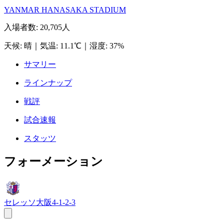
YANMAR HANASAKA STADIUM
入場者数
:
20,705人
天候
:
晴
｜
気温
:
11.1℃
｜
湿度
:
37%
サマリー
ラインナップ
戦評
試合速報
スタッツ
フォーメーション
セレッソ大阪
4-1-2-3