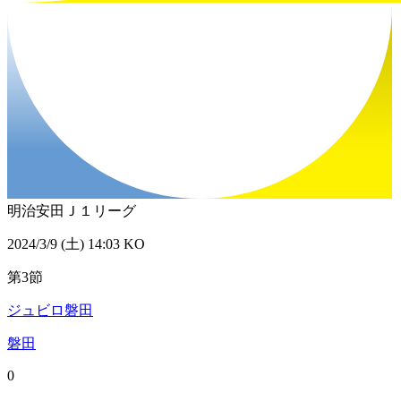
明治安田Ｊ１リーグ
2024/3/9 (土) 14:03 KO
第3節
ジュビロ磐田
磐田
0