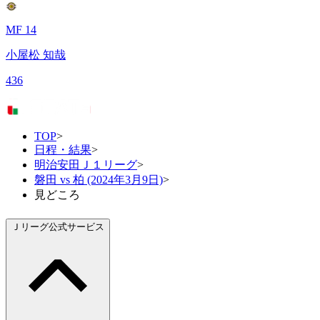
MF 14
小屋松 知哉
436
TOP
>
日程・結果
>
明治安田Ｊ１リーグ
>
磐田 vs 柏 (2024年3月9日)
>
見どころ
Ｊリーグ公式サービス