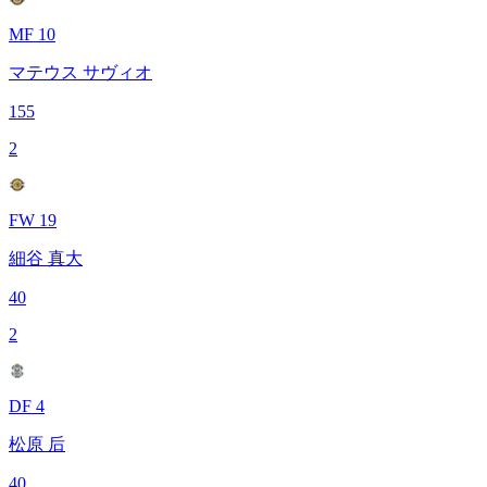
MF 10
マテウス サヴィオ
155
2
FW 19
細谷 真大
40
2
DF 4
松原 后
40