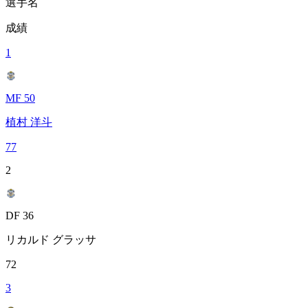
選手名
成績
1
MF 50
植村 洋斗
77
2
DF 36
リカルド グラッサ
72
3