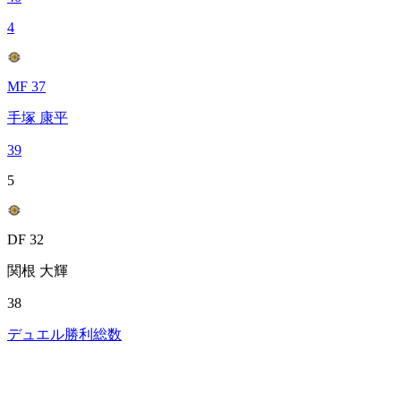
4
MF 37
手塚 康平
39
5
DF 32
関根 大輝
38
デュエル勝利総数