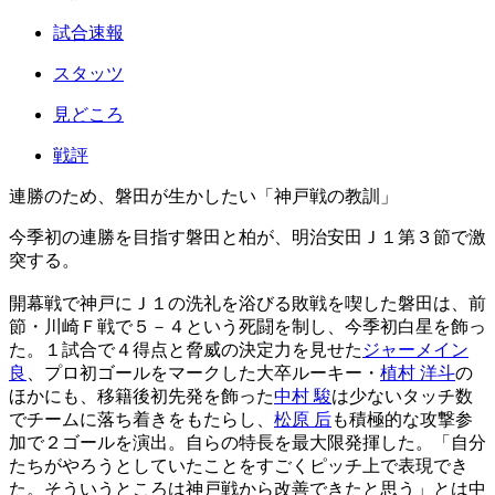
試合速報
スタッツ
見どころ
戦評
連勝のため、磐田が生かしたい「神戸戦の教訓」
今季初の連勝を目指す磐田と柏が、明治安田Ｊ１第３節で激
突する。
開幕戦で神戸にＪ１の洗礼を浴びる敗戦を喫した磐田は、前
節・川崎Ｆ戦で５－４という死闘を制し、今季初白星を飾っ
た。１試合で４得点と脅威の決定力を見せた
ジャーメイン
良
、プロ初ゴールをマークした大卒ルーキー・
植村 洋斗
の
ほかにも、移籍後初先発を飾った
中村 駿
は少ないタッチ数
でチームに落ち着きをもたらし、
松原 后
も積極的な攻撃参
加で２ゴールを演出。自らの特長を最大限発揮した。「自分
たちがやろうとしていたことをすごくピッチ上で表現でき
た。そういうところは神戸戦から改善できたと思う」とは中