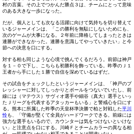
村の言葉。その上でつかんだ勝点３は、チームにとって意味
のある大きな一歩になった。
だが、個人としても次なる活躍に向けて気持ちを切り替えて
いるジャーメインは、「この勝利を無駄にしないためにも、
次のゲームが大事になる。２年前に降格してしまったときは
連勝ができなかった。連勝を意識してやっていきたい」と今
節への決意を口にする。
対する柏も同じような心境で挑んでくるだろう。前節は神戸
を１－０で下し、こちらも初勝利を飾っている。昨季のＪ１
王者から手にした１勝で自信を深めているはずだ。
その試合をチェックしたというジャーメインは、「神戸のプ
レッシャーに対してしっかりとボールをつないでいたし、前
線には（マテウス）サヴィオ選手や細谷（真大）選手といっ
たＪリーグを代表するアタッカーもいる」と警戒心を口にす
る。熊本に所属した昨季の天皇杯準決勝で柏と対戦した
平川
怜
も、「守備が堅くて全員がハードワークできる。前線には
強力な選手もいるので、カウンターは気をつけないといけな
い」と注意点を口にする。川崎Ｆとチームカラーの異なる柏
が、一筋縄でいかない相手であることは間違いない。