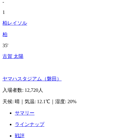
-
1
柏レイソル
柏
35'
古賀 太陽
ヤマハスタジアム（磐田）
入場者数
:
12,720人
天候
:
晴
｜
気温
:
12.1℃
｜
湿度
:
20%
サマリー
ラインナップ
戦評