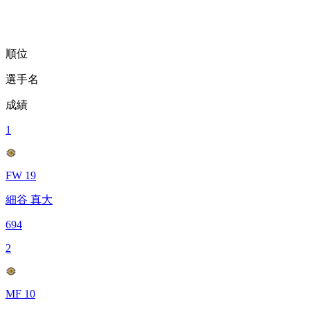
順位
選手名
成績
1
FW 19
細谷 真大
694
2
MF 10