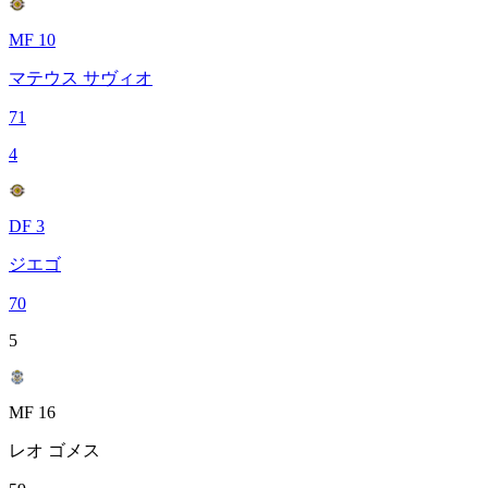
MF 10
マテウス サヴィオ
71
4
DF 3
ジエゴ
70
5
MF 16
レオ ゴメス