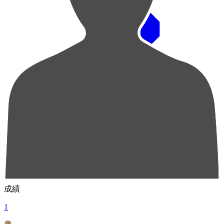
順位
選手名
成績
1