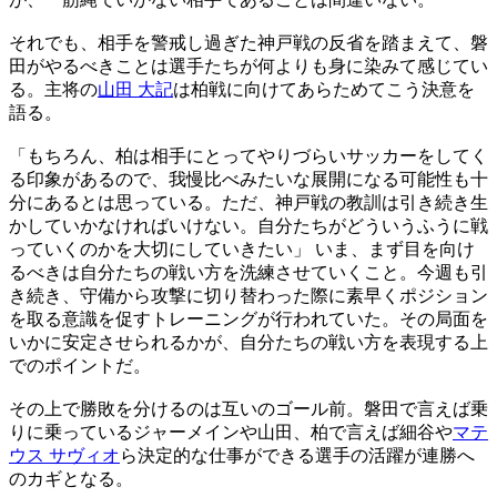
それでも、相手を警戒し過ぎた神戸戦の反省を踏まえて、磐
田がやるべきことは選手たちが何よりも身に染みて感じてい
る。主将の
山田 大記
は柏戦に向けてあらためてこう決意を
語る。
「もちろん、柏は相手にとってやりづらいサッカーをしてく
る印象があるので、我慢比べみたいな展開になる可能性も十
分にあるとは思っている。ただ、神戸戦の教訓は引き続き生
かしていかなければいけない。自分たちがどういうふうに戦
っていくのかを大切にしていきたい」 いま、まず目を向け
るべきは自分たちの戦い方を洗練させていくこと。今週も引
き続き、守備から攻撃に切り替わった際に素早くポジション
を取る意識を促すトレーニングが行われていた。その局面を
いかに安定させられるかが、自分たちの戦い方を表現する上
でのポイントだ。
その上で勝敗を分けるのは互いのゴール前。磐田で言えば乗
りに乗っているジャーメインや山田、柏で言えば細谷や
マテ
ウス サヴィオ
ら決定的な仕事ができる選手の活躍が連勝へ
のカギとなる。