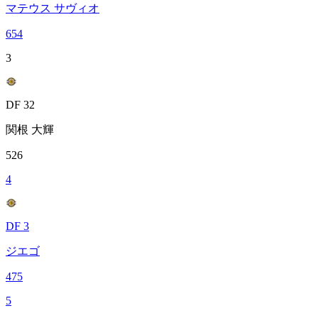
マテウス サヴィオ
654
3
DF 32
関根 大輝
526
4
DF 3
ジエゴ
475
5