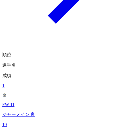
順位
選手名
成績
1
FW 11
ジャーメイン 良
19