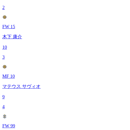
2
FW 15
木下 康介
10
3
MF 10
マテウス サヴィオ
9
4
FW 99