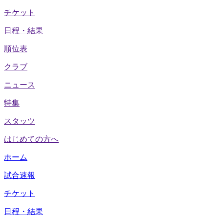
チケット
日程・結果
順位表
クラブ
ニュース
特集
スタッツ
はじめての方へ
ホーム
試合速報
チケット
日程・結果