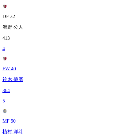
DF 32
濃野 公人
413
4
FW 40
鈴木 優磨
364
5
MF 50
植村 洋斗