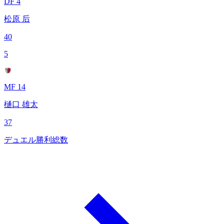
DF 4
松原 后
40
5
MF 14
樋口 雄太
37
デュエル勝利総数