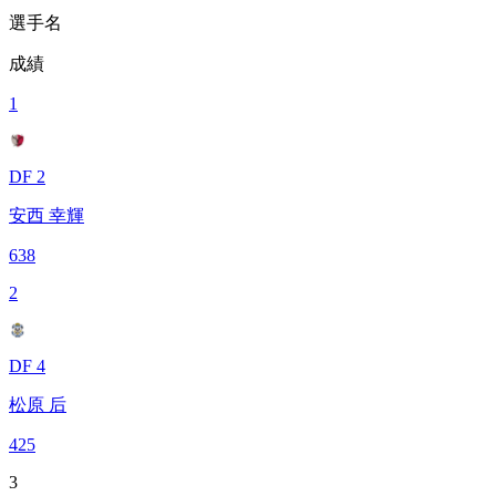
選手名
成績
1
DF 2
安西 幸輝
638
2
DF 4
松原 后
425
3