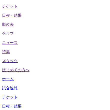
チケット
日程・結果
順位表
クラブ
ニュース
特集
スタッツ
はじめての方へ
ホーム
試合速報
チケット
日程・結果