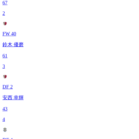
67
2
FW 40
鈴木 優磨
61
3
DF 2
安西 幸輝
43
4