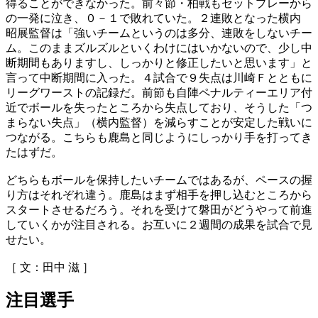
得ることができなかった。前々節・柏戦もセットプレーから
の一発に泣き、０－１で敗れていた。２連敗となった横内
昭展監督は「強いチームというのは多分、連敗をしないチー
ム。このままズルズルといくわけにはいかないので、少し中
断期間もありますし、しっかりと修正したいと思います」と
言って中断期間に入った。４試合で９失点は川崎Ｆとともに
リーグワーストの記録だ。前節も自陣ペナルティーエリア付
近でボールを失ったところから失点しており、そうした「つ
まらない失点」（横内監督）を減らすことが安定した戦いに
つながる。こちらも鹿島と同じようにしっかり手を打ってき
たはずだ。
どちらもボールを保持したいチームではあるが、ペースの握
り方はそれぞれ違う。鹿島はまず相手を押し込むところから
スタートさせるだろう。それを受けて磐田がどうやって前進
していくかが注目される。お互いに２週間の成果を試合で見
せたい。
［ 文：田中 滋 ］
注目選手