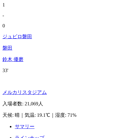
1
-
0
ジュビロ磐田
磐田
鈴木 優磨
33'
メルカリスタジアム
入場者数
:
21,069人
天候
:
晴
｜
気温
:
19.1℃
｜
湿度
:
71%
サマリー
ラインナップ