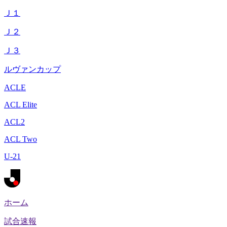
Ｊ１
Ｊ２
Ｊ３
ルヴァンカップ
ACLE
ACL Elite
ACL2
ACL Two
U-21
ホーム
試合速報