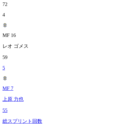
72
4
MF 16
レオ ゴメス
59
5
MF 7
上原 力也
55
総スプリント回数