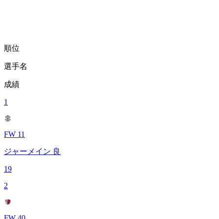
順位
選手名
成績
1
FW 11
ジャーメイン 良
19
2
FW 40