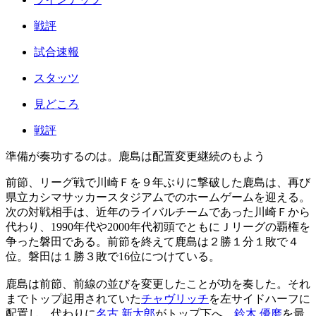
戦評
試合速報
スタッツ
見どころ
戦評
準備が奏功するのは。鹿島は配置変更継続のもよう
前節、リーグ戦で川崎Ｆを９年ぶりに撃破した鹿島は、再び
県立カシマサッカースタジアムでのホームゲームを迎える。
次の対戦相手は、近年のライバルチームであった川崎Ｆから
代わり、1990年代や2000年代初頭でともにＪリーグの覇権を
争った磐田である。前節を終えて鹿島は２勝１分１敗で４
位。磐田は１勝３敗で16位につけている。
鹿島は前節、前線の並びを変更したことが功を奏した。それ
までトップ起用されていた
チャヴリッチ
を左サイドハーフに
配置し、代わりに
名古 新太郎
がトップ下へ、
鈴木 優磨
を最