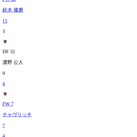
鈴木 優磨
15
3
DF 32
濃野 公人
9
4
FW 7
チャヴリッチ
7
4