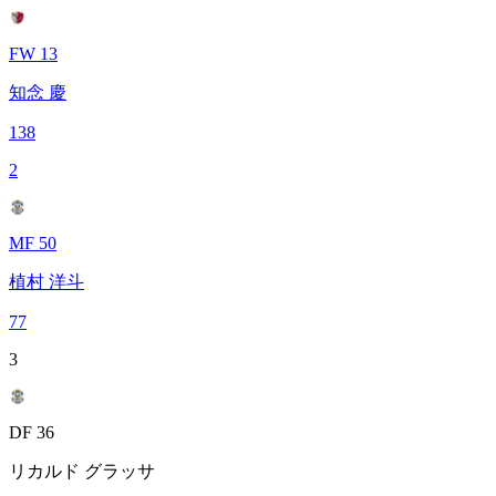
FW 13
知念 慶
138
2
MF 50
植村 洋斗
77
3
DF 36
リカルド グラッサ