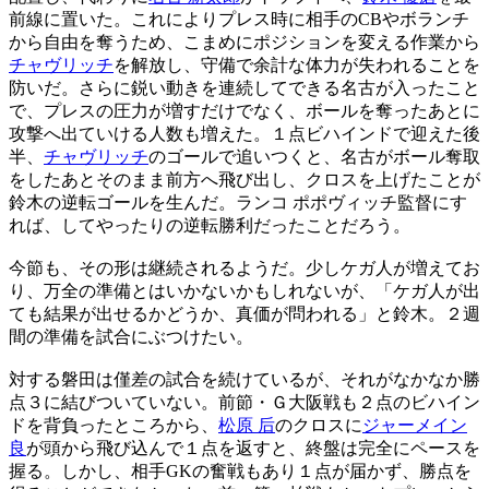
前線に置いた。これによりプレス時に相手のCBやボランチ
から自由を奪うため、こまめにポジションを変える作業から
チャヴリッチ
を解放し、守備で余計な体力が失われることを
防いだ。さらに鋭い動きを連続してできる名古が入ったこと
で、プレスの圧力が増すだけでなく、ボールを奪ったあとに
攻撃へ出ていける人数も増えた。１点ビハインドで迎えた後
半、
チャヴリッチ
のゴールで追いつくと、名古がボール奪取
をしたあとそのまま前方へ飛び出し、クロスを上げたことが
鈴木の逆転ゴールを生んだ。ランコ ポポヴィッチ監督にす
れば、してやったりの逆転勝利だったことだろう。
今節も、その形は継続されるようだ。少しケガ人が増えてお
り、万全の準備とはいかないかもしれないが、「ケガ人が出
ても結果が出せるかどうか、真価が問われる」と鈴木。２週
間の準備を試合にぶつけたい。
対する磐田は僅差の試合を続けているが、それがなかなか勝
点３に結びついていない。前節・Ｇ大阪戦も２点のビハイン
ドを背負ったところから、
松原 后
のクロスに
ジャーメイン
良
が頭から飛び込んで１点を返すと、終盤は完全にペースを
握る。しかし、相手GKの奮戦もあり１点が届かず、勝点を