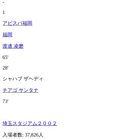
-
1
アビスパ福岡
福岡
渡邊 凌磨
65'
28'
シャハブ ザヘディ
チアゴ サンタナ
73'
埼玉スタジアム２００２
入場者数
:
37,826人