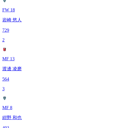
FW 18
岩崎 悠人
729
2
MF 13
渡邊 凌磨
564
3
MF 8
紺野 和也
493