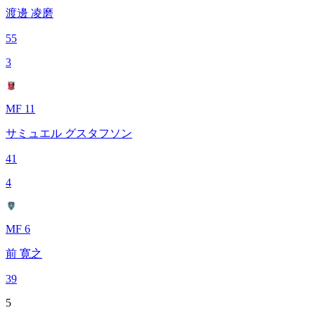
渡邊 凌磨
55
3
MF 11
サミュエル グスタフソン
41
4
MF 6
前 寛之
39
5