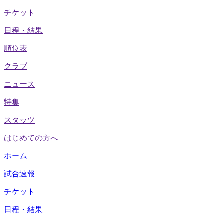
チケット
日程・結果
順位表
クラブ
ニュース
特集
スタッツ
はじめての方へ
ホーム
試合速報
チケット
日程・結果