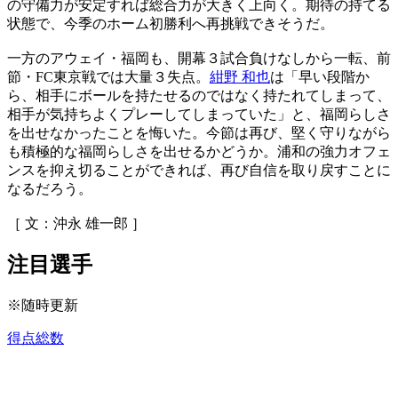
の守備力が安定すれば総合力が大きく上向く。期待の持てる
状態で、今季のホーム初勝利へ再挑戦できそうだ。
一方のアウェイ・福岡も、開幕３試合負けなしから一転、前
節・FC東京戦では大量３失点。
紺野 和也
は「早い段階か
ら、相手にボールを持たせるのではなく持たれてしまって、
相手が気持ちよくプレーしてしまっていた」と、福岡らしさ
を出せなかったことを悔いた。今節は再び、堅く守りながら
も積極的な福岡らしさを出せるかどうか。浦和の強力オフェ
ンスを抑え切ることができれば、再び自信を取り戻すことに
なるだろう。
［ 文：沖永 雄一郎 ］
注目選手
※随時更新
得点総数