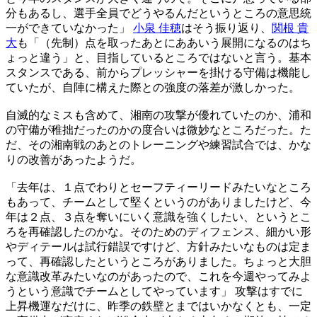
分もあるし、選手全員でどうやるんだというところの意思統
一ができていなかった」
小泉 佳穂
はそう振り返り、
関根 貴
大
も「（先制）点を取ったあとにああいう展開になるのはち
ょっと違う」と、目指しているところではないと言う。基本
スタンスである、前からプレッシャーを掛ける守備は機能し
ていたが、自陣に構えた際との強度の落差が激しかった。
自滅的なミスも含めて、湘南の攻撃が優れていたのか、浦和
の守備が稚拙だったのかの度合いは微妙なところだった。た
だ、その湘南戦のあとのトレーニングや練習試合では、かな
りの改善があったようだ。
「去年は、１点でわりとセーフティーリードみたいなところ
もあって、チームとして堅くというのがありましたけど、今
年は２点、３点を奪いにいく意識を強くしたい、というとこ
ろを再確認したのかな。そのためのディフェンス、細かい形
やディテールは試行錯誤ですけど、方針みたいなものは定ま
って、再確認したというところがありました。ちょっと大胆
な意識改革みたいなのがあったので、これを今週やってみよ
うという意識でチームとしてやっています」 攻撃はすでに
上昇機運なだけに、昨季の鉄壁とまではいかなくとも、一定