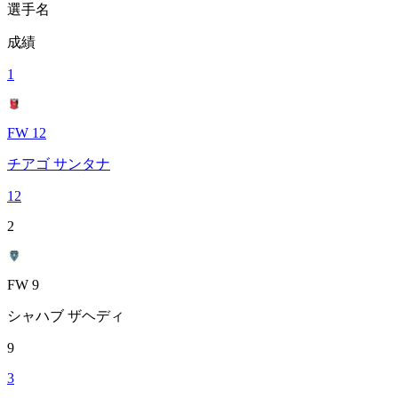
選手名
成績
1
FW 12
チアゴ サンタナ
12
2
FW 9
シャハブ ザヘディ
9
3