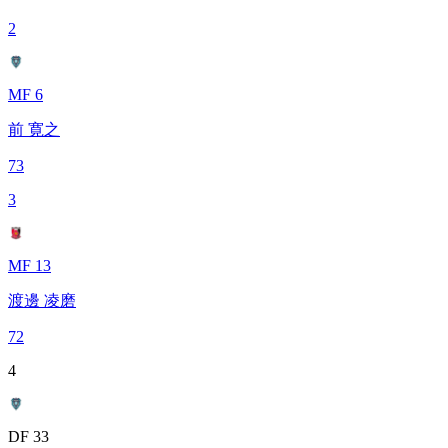
2
MF 6
前 寛之
73
3
MF 13
渡邊 凌磨
72
4
DF 33