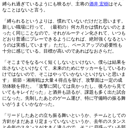
縛られ過ぎているようにも映るが、主将の
酒井 宏樹
はそん
なことはないと言う。
「縛られるというよりは、慣れていないだけだと思います。
新しい職場に行って、（最初の）何カ月かは慣れないのとま
ったく同じことなので。それがルーティン化されて、いつも
どおり普通にプレーできるようになれば、絶対強くなるとい
うのは実感しています」 ただし、ペースアップの必要性も
十分に感じている。目標が高いのであればなおさらだ。
「そこまでをなるべく短くしないといけない。僕らは結果を
出さないといけなくて、未来のためにサッカーをしているわ
けではないので、そこはやっていかないといけないと思いま
す」 前節・湘南戦は大量４得点を挙げ、攻撃面は一定の成
功体験を得た。「攻撃に関しては良かったし、後ろから見て
いてもキレイだった」と酒井も語るが、課題も多く出た試合
になった。先制したあとのゲーム運び、特に守備時の振る舞
いがうまくいかなかった。
「リードしたあとの立ち振る舞いというか、チームとしての
方針がまだあまり定まっていないというか、去年のスタンス
と今年のスタンスが大きく違うので。そこに戸惑っている部