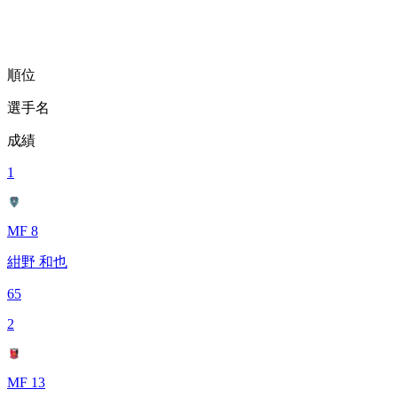
順位
選手名
成績
1
MF 8
紺野 和也
65
2
MF 13