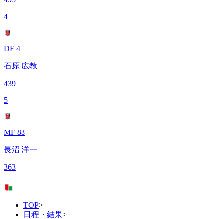
4
DF 4
石原 広教
439
5
MF 88
長沼 洋一
363
TOP
>
日程・結果
>