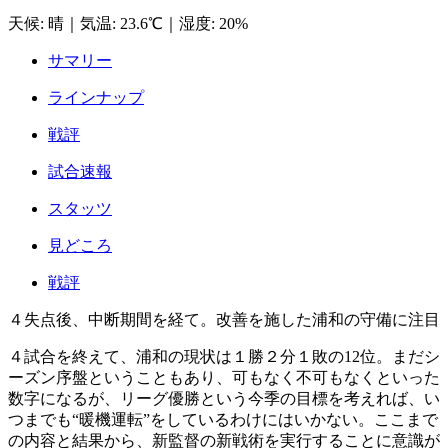
天候
:
晴
｜
気温
:
23.6℃
｜
湿度
:
20%
サマリー
ラインナップ
戦評
試合速報
スタッツ
見どころ
戦評
４失点後、中断期間を経て。改善を施した浦和の守備に注目
４試合を終えて、浦和の現状は１勝２分１敗の12位。まだシ
ーズン序盤ということもあり、可もなく不可もなくといった
数字になるが、リーグ優勝という今季の目標を考えれば、い
つまでも“暖機運転”をしているわけにはいかない。ここまで
の内容と結果から、新監督の新戦術を実行することに意識が