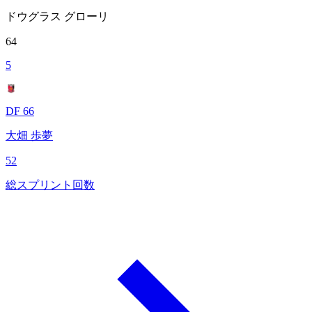
ドウグラス グローリ
64
5
DF 66
大畑 歩夢
52
総スプリント回数