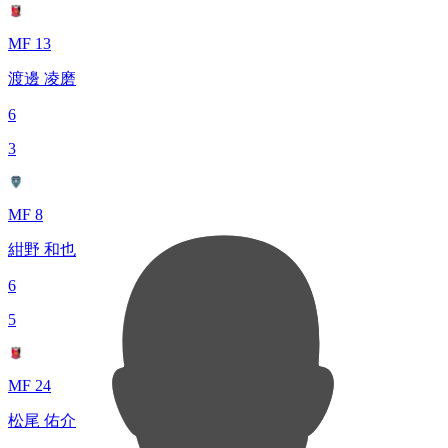
MF 13
渡邊 凌磨
6
3
MF 8
紺野 和也
6
5
MF 24
松尾 佑介