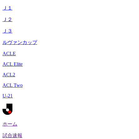
Ｊ１
Ｊ２
Ｊ３
ルヴァンカップ
ACLE
ACL Elite
ACL2
ACL Two
U-21
ホーム
試合速報