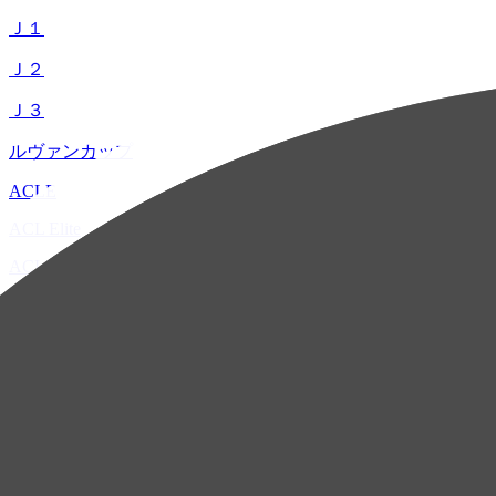
Ｊ１
Ｊ２
Ｊ３
ルヴァンカップ
ACLE
ACL Elite
ACL2
ACL Two
U-21
ホーム
試合速報