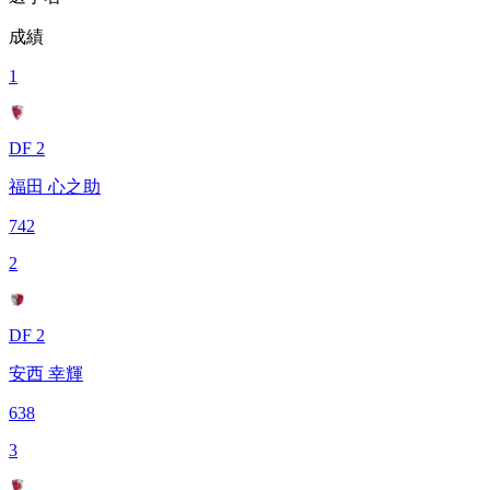
成績
1
DF 2
福田 心之助
742
2
DF 2
安西 幸輝
638
3