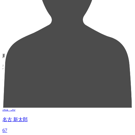
順位
選手名
成績
1
MF 30
名古 新太郎
67