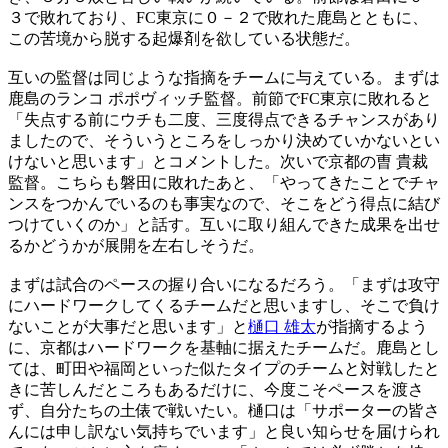
３で敗れており、FC東京に０－２で敗れた鹿島とともに、
この苦境から脱する起爆剤を欲している状態だ。
互いの監督は同じような指摘をチームに与えている。まずは
鹿島のランコ ポポヴィッチ監督。前節でFC東京に敗れると
「失点する前にウチも二度、三度得点できるチャンスがあり
ましたので、そういうところをしっかり決めていかないとい
けないと思います」とコメントした。次いで京都の曺 貴裁
監督。こちらも磐田に敗れたあと、「やってきたことでチャ
ンスをつかんでいるのも事実なので、そこをどう得点に結び
つけていくのか」と話す。互いに取り組んできた成果を出せ
るかどうかが展開を左右しそうだ。
まずは試合のペースの握り合いになるだろう。「まずは攻守
にハードワークしてくるチームだと思いますし、そこで負け
ないことが大事だと思います」と
樋口 雄太
が指摘するよう
に、京都はハードワークを基軸に据えたチームだ。鹿島とし
ては、町田や福岡といった似たタイプのチームと対戦したと
きに苦しんだところもあるだけに、今度こそペースを渡さ
ず、自分たちの土俵で戦いたい。樋口は「サポーターの皆さ
んには申し訳ない気持ちでいます」と良い知らせを届けられ