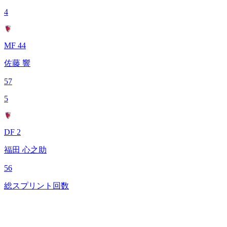
4
MF 44
佐藤 響
57
5
DF 2
福田 心之助
56
総スプリント回数