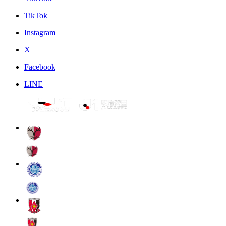
TikTok
Instagram
X
Facebook
LINE