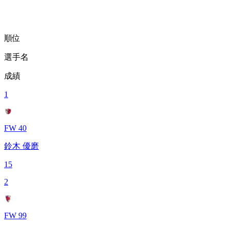
順位
選手名
成績
1
FW 40
鈴木 優磨
15
2
FW 99