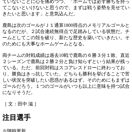
ていないことに心を痛めつつ、「ホームでは必ず勝ちを持っ
てこないといけないと思うので、まずは戦う姿勢を見せてい
きたいと思います」と意気込んだ。
鹿島は次のゴールがＪ１通算1800得点のメモリアルゴールと
なるのだが、２試合連続無得点で足踏みしている状態だ。チ
ームとしてこの殻を破り、新たな歴史を築いていきたい。そ
のためにも大事なホームゲームとなる。
両チームの対戦成績は過去10戦で鹿島の６勝３分１敗、直近
２シーズンで鹿島は２勝２分と負け知らずという結果が残っ
ている。ただ、前回対戦はスコアレスドローに終わってお
り、勝負はきっ抗していた。どちらも勝利を挙げることで苦
しい状況を突破したい思惑があるはず。そのためにもまずは
ゴールだろう。１つのゴールがいつも以上に意味を持つ試合
になりそうだ。
［ 文：田中 滋 ］
注目選手
※随時更新