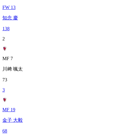
FW 13
知念 慶
138
2
MF 7
川﨑 颯太
73
3
MF 19
金子 大毅
68