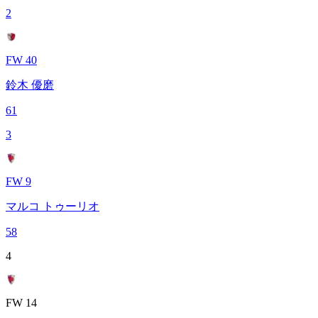
2
FW 40
鈴木 優磨
61
3
FW 9
マルコ トゥーリオ
58
4
FW 14