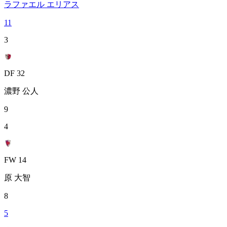
ラファエル エリアス
11
3
DF 32
濃野 公人
9
4
FW 14
原 大智
8
5