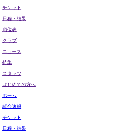
チケット
日程・結果
順位表
クラブ
ニュース
特集
スタッツ
はじめての方へ
ホーム
試合速報
チケット
日程・結果