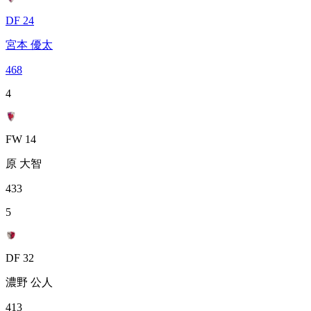
DF 24
宮本 優太
468
4
FW 14
原 大智
433
5
DF 32
濃野 公人
413