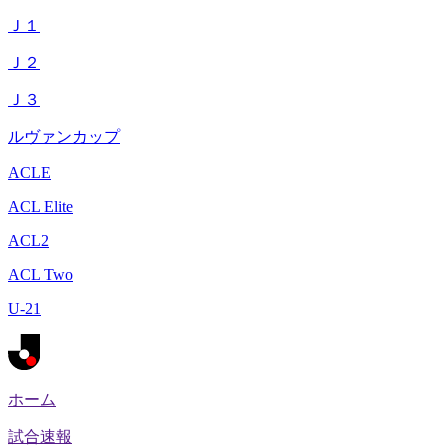
Ｊ１
Ｊ２
Ｊ３
ルヴァンカップ
ACLE
ACL Elite
ACL2
ACL Two
U-21
ホーム
試合速報