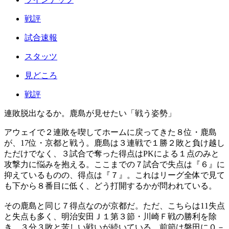
戦評
試合速報
スタッツ
見どころ
戦評
連敗脱出なるか。鹿島が見せたい「戦う姿勢」
アウェイで２連敗を喫してホームに戻ってきた８位・鹿島
が、17位・京都と戦う。鹿島は３連戦で１勝２敗と負け越し
ただけでなく、３試合で奪った得点はPKによる１点のみと
攻撃力に悩みを抱える。ここまでの７試合で失点は『６』に
抑えているものの、得点は『７』。これはリーグ全体で見て
も下から８番目に低く、どう打開するかが問われている。
その鹿島と同じ７得点なのが京都だ。ただ、こちらは11失点
と失点も多く、明治安田Ｊ１第３節・川崎Ｆ戦の勝利を除
き、３分３敗と苦しい戦いが続いている。前節は磐田に０－