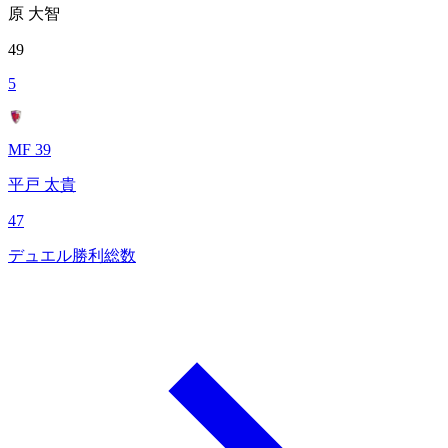
原 大智
49
5
MF 39
平戸 太貴
47
デュエル勝利総数