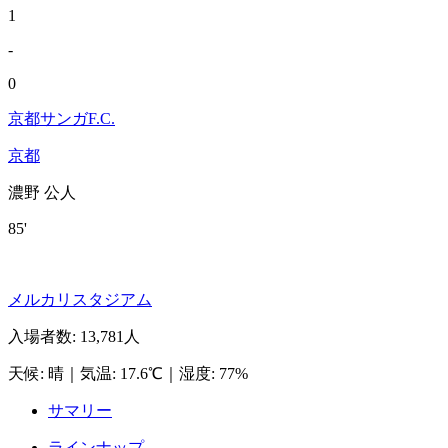
1
-
0
京都サンガF.C.
京都
濃野 公人
85'
メルカリスタジアム
入場者数
:
13,781人
天候
:
晴
｜
気温
:
17.6℃
｜
湿度
:
77%
サマリー
ラインナップ