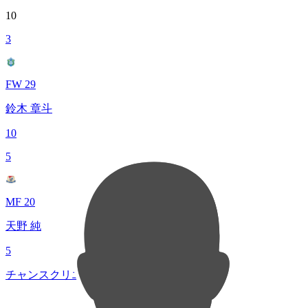
10
3
FW 29
鈴木 章斗
10
5
MF 20
天野 純
5
チャンスクリエイト総数