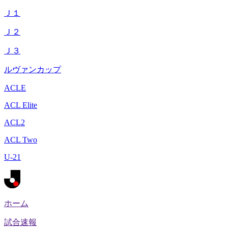
Ｊ１
Ｊ２
Ｊ３
ルヴァンカップ
ACLE
ACL Elite
ACL2
ACL Two
U-21
ホーム
試合速報