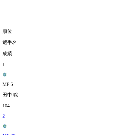
順位
選手名
成績
1
MF 5
田中 聡
104
2