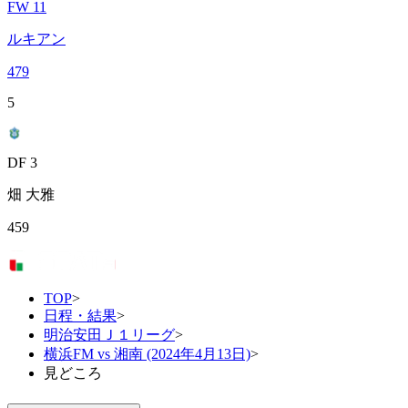
FW 11
ルキアン
479
5
DF 3
畑 大雅
459
TOP
>
日程・結果
>
明治安田Ｊ１リーグ
>
横浜FM vs 湘南 (2024年4月13日)
>
見どころ