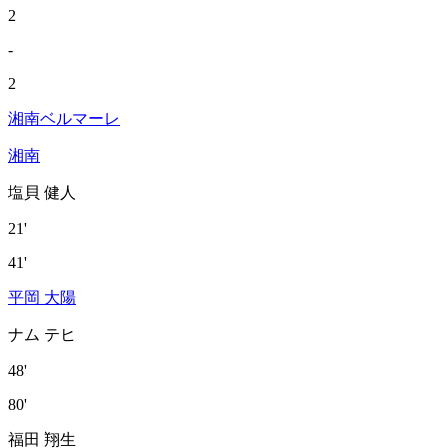
2
-
2
湘南ベルマーレ
湘南
塩貝 健人
21'
41'
平岡 大陽
ナム テヒ
48'
80'
福田 翔生