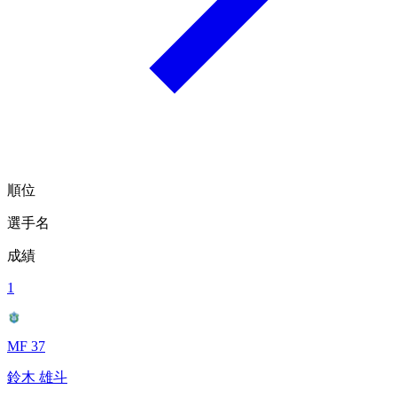
順位
選手名
成績
1
MF 37
鈴木 雄斗