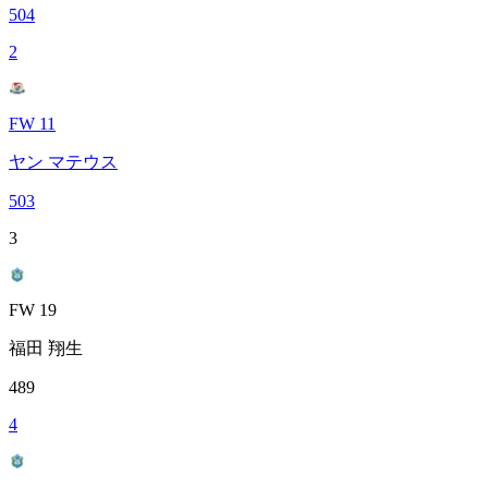
504
2
FW 11
ヤン マテウス
503
3
FW 19
福田 翔生
489
4