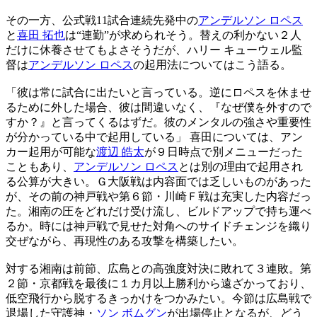
その一方、公式戦11試合連続先発中の
アンデルソン ロペス
と
喜田 拓也
は“連勤”が求められそう。替えの利かない２人
だけに休養させてもよさそうだが、ハリー キューウェル監
督は
アンデルソン ロペス
の起用法についてはこう語る。
「彼は常に試合に出たいと言っている。逆にロペスを休ませ
るために外した場合、彼は間違いなく、『なぜ僕を外すので
すか？』と言ってくるはずだ。彼のメンタルの強さや重要性
が分かっている中で起用している」 喜田については、アン
カー起用が可能な
渡辺 皓太
が９日時点で別メニューだった
こともあり、
アンデルソン ロペス
とは別の理由で起用され
る公算が大きい。Ｇ大阪戦は内容面では乏しいものがあった
が、その前の神戸戦や第６節・川崎Ｆ戦は充実した内容だっ
た。湘南の圧をどれだけ受け流し、ビルドアップで持ち運べ
るか。時には神戸戦で見せた対角へのサイドチェンジを織り
交ぜながら、再現性のある攻撃を構築したい。
対する湘南は前節、広島との高強度対決に敗れて３連敗。第
２節・京都戦を最後に１カ月以上勝利から遠ざかっており、
低空飛行から脱するきっかけをつかみたい。今節は広島戦で
退場した守護神・
ソン ボムグン
が出場停止となるが、どう