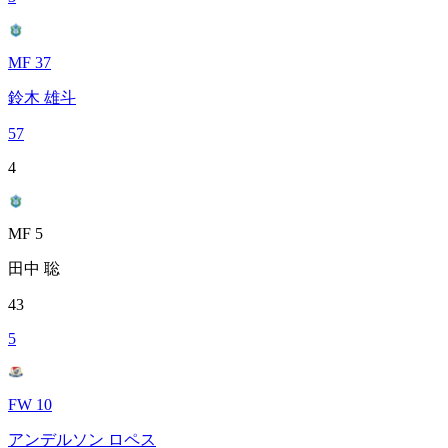
MF 37
鈴木 雄斗
57
4
MF 5
田中 聡
43
5
FW 10
アンデルソン ロペス