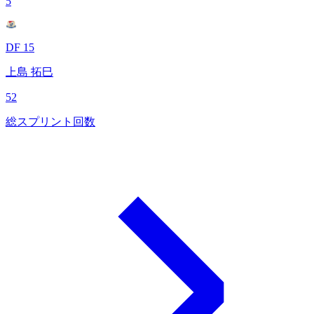
5
DF 15
上島 拓巳
52
総スプリント回数