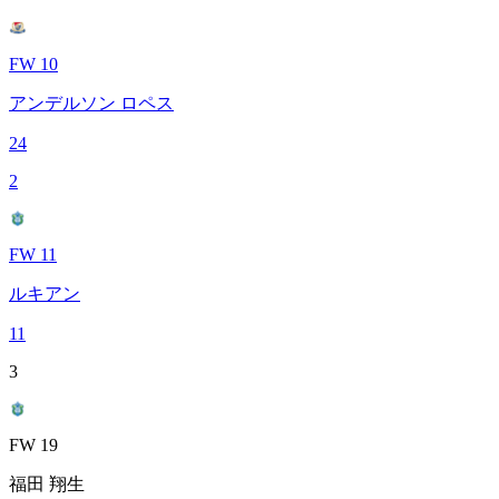
FW 10
アンデルソン ロペス
24
2
FW 11
ルキアン
11
3
FW 19
福田 翔生