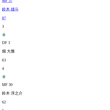
MF 37
鈴木 雄斗
87
3
DF 3
畑 大雅
63
4
MF 30
鈴木 淳之介
62