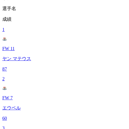
選手名
成績
1
FW 11
ヤン マテウス
87
2
FW 7
エウベル
60
3