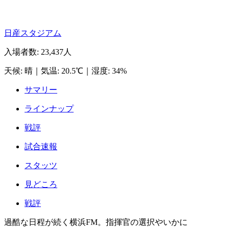
日産スタジアム
入場者数
:
23,437人
天候
:
晴
｜
気温
:
20.5℃
｜
湿度
:
34%
サマリー
ラインナップ
戦評
試合速報
スタッツ
見どころ
戦評
過酷な日程が続く横浜FM。指揮官の選択やいかに