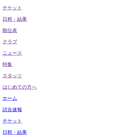
チケット
日程・結果
順位表
クラブ
ニュース
特集
スタッツ
はじめての方へ
ホーム
試合速報
チケット
日程・結果