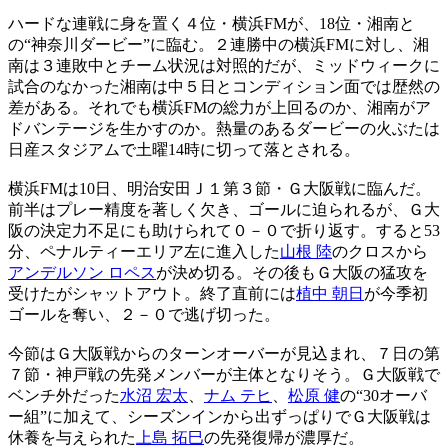
ハードな連戦に身を置く４位・横浜FMが、18位・湘南と
の“神奈川ダービー”に臨む。２連勝中の横浜FMに対し、湘
南は３連敗中とチーム状況は対照的だが、ミッドウィークに
試合のなかった湘南は中５日とコンディション面では歴然の
差がある。それでも横浜FMの総力が上回るのか、湘南がア
ドバンテージを生かすのか。熱量のあるダービーの火ぶたは
日産スタジアムで土曜14時に切って落とされる。
横浜FMは10日、明治安田Ｊ１第３節・Ｇ大阪戦に臨んだ。
前半はプレー精度を著しく欠き、ゴールに迫られるが、Ｇ大
阪の決定力不足にも助けられて０－０で折り返す。すると53
分、ペナルティーエリア左に進入した
山根 陸
のクロスから
アンデルソン ロペス
が決め切る。その後もＧ大阪の猛攻を
受けたがシャットアウト。終了直前には
植中 朝日
が今季初
ゴールを奪い、２－０で逃げ切った。
今節はＧ大阪戦からのターンオーバーが見込まれ、７日の第
７節・神戸戦の先発メンバーが主体となりそう。Ｇ大阪戦で
ベンチ外だった
水沼 宏太
、
ナム テヒ
、
松原 健
の“30オーバ
ー組”に加えて、シーズンインから出ずっぱりでＧ大阪戦は
休養を与えられた
上島 拓巳
の先発復帰が濃厚だ。