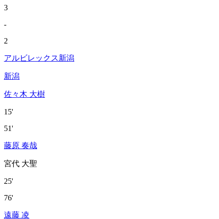
3
-
2
アルビレックス新潟
新潟
佐々木 大樹
15'
51'
藤原 奏哉
宮代 大聖
25'
76'
遠藤 凌