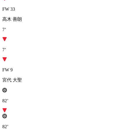
FW 33
高木 善朗
7’
7’
FW 9
宮代 大聖
82’
82’