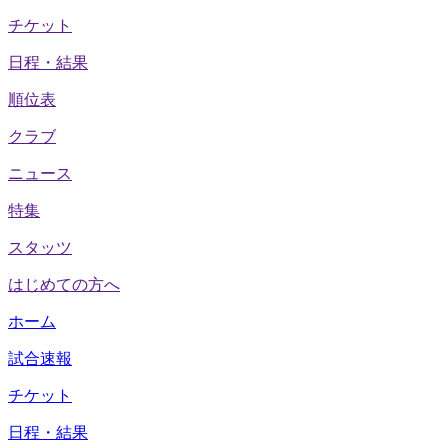
チケット
日程・結果
順位表
クラブ
ニュース
特集
スタッツ
はじめての方へ
ホーム
試合速報
チケット
日程・結果