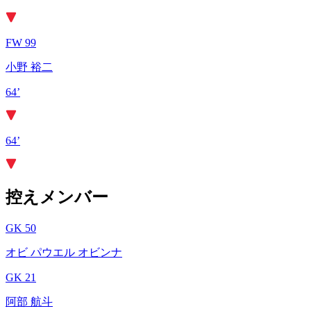
FW 99
小野 裕二
64’
64’
控えメンバー
GK 50
オビ パウエル オビンナ
GK 21
阿部 航斗