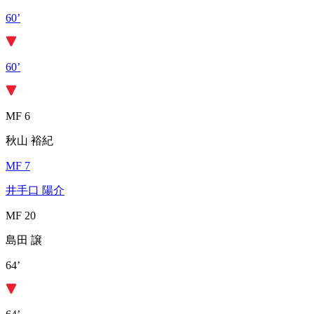
60’
60’
MF 6
秋山 裕紀
MF 7
井手口 陽介
MF 20
島田 譲
64’