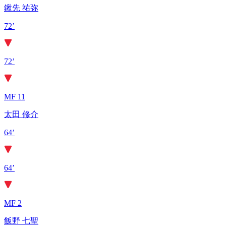
鍬先 祐弥
72’
72’
MF 11
太田 修介
64’
64’
MF 2
飯野 七聖