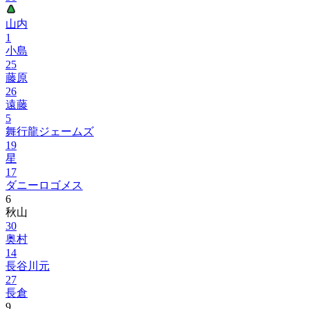
山内
1
小島
25
藤原
26
遠藤
5
舞行龍ジェームズ
19
星
17
ダニーロゴメス
6
秋山
30
奥村
14
長谷川元
27
長倉
9