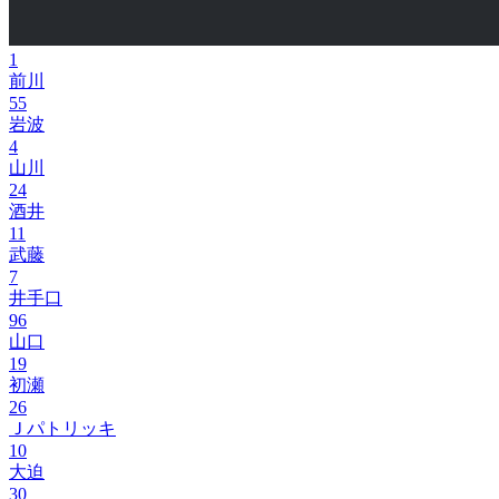
1
前川
55
岩波
4
山川
24
酒井
11
武藤
7
井手口
96
山口
19
初瀬
26
Ｊパトリッキ
10
大迫
30