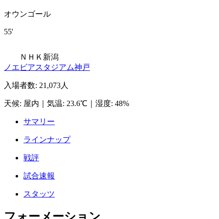
オウンゴール
55'
ＮＨＫ新潟
ノエビアスタジアム神戸
入場者数
:
21,073人
天候
:
屋内
｜
気温
:
23.6℃
｜
湿度
:
48%
サマリー
ラインナップ
戦評
試合速報
スタッツ
フォーメーション