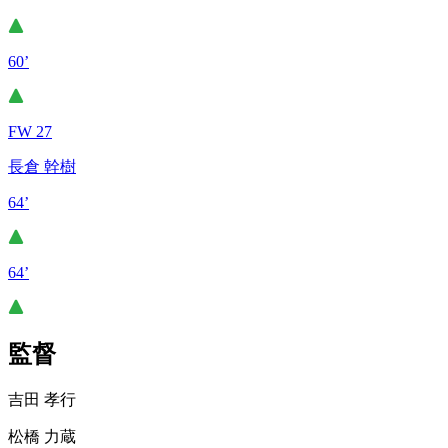
60’
FW 27
長倉 幹樹
64’
64’
監督
吉田 孝行
松橋 力蔵