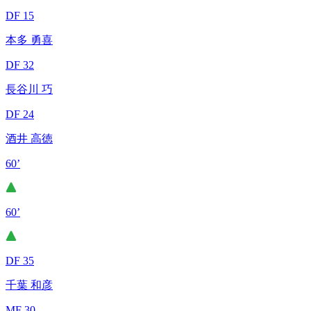
DF 15
本多 勇喜
DF 32
長谷川 巧
DF 24
酒井 高徳
60’
60’
DF 35
千葉 和彦
MF 30