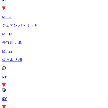
64’
MF 26
ジェアン パトリッキ
MF 14
長谷川 元希
MF 22
佐々木 大樹
60’
60’