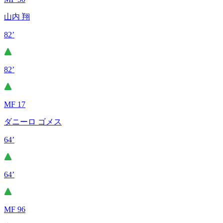
山内 翔
82’
82’
MF 17
ダニーロ ゴメス
64’
64’
MF 96