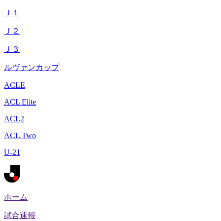
Ｊ１
Ｊ２
Ｊ３
ルヴァンカップ
ACLE
ACL Elite
ACL2
ACL Two
U-21
ホーム
試合速報