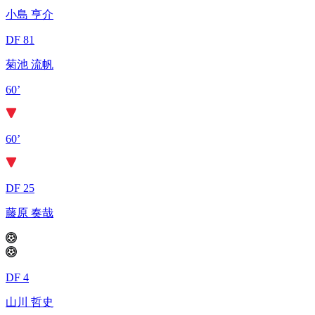
小島 亨介
DF 81
菊池 流帆
60’
60’
DF 25
藤原 奏哉
DF 4
山川 哲史