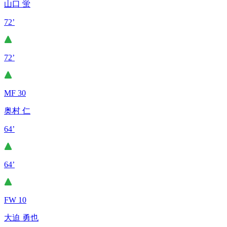
山口 蛍
72’
72’
MF 30
奥村 仁
64’
64’
FW 10
大迫 勇也