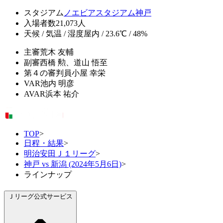
スタジアム
ノエビアスタジアム神戸
入場者数
21,073人
天候 / 気温 / 湿度
屋内 / 23.6℃ / 48%
主審
荒木 友輔
副審
西橋 勲、道山 悟至
第４の審判員
小屋 幸栄
VAR
池内 明彦
AVAR
浜本 祐介
TOP
>
日程・結果
>
明治安田Ｊ１リーグ
>
神戸 vs 新潟 (2024年5月6日)
>
ラインナップ
Ｊリーグ公式サービス