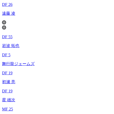
DF 26
遠藤 凌
DF 55
岩波 拓也
DF 5
舞行龍ジェームズ
DF 19
初瀬 亮
DF 19
星 雄次
MF 25