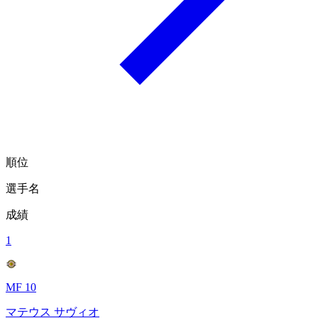
順位
選手名
成績
1
MF 10
マテウス サヴィオ