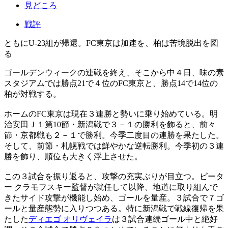
見どころ
戦評
ともにU-23組が帰還。FC東京は加速を、柏は苦境脱出を図
る
ゴールデンウィークの連戦を終え、そこから中４日、味の素
スタジアムでは勝点21で４位のFC東京と、勝点14で14位の
柏が対戦する。
ホームのFC東京は現在３連勝と勢いに乗り始めている。明
治安田Ｊ１第10節・新潟戦で３－１の勝利を飾ると、前々
節・京都戦も２－１で勝利。今季二度目の連勝を果たした。
そして、前節・札幌戦では鮮やかな逆転勝利。今季初の３連
勝を飾り、順位も大きく浮上させた。
この３試合を振り返ると、攻撃の充実ぶりが目立つ。ピータ
ー クラモフスキー監督が就任して以降、地道に取り組んで
きたサイド攻撃が機能し始め、ゴールを量産。３試合で７ゴ
ールと量産態勢に入りつつある。特に新潟戦で戦線復帰を果
たした
ディエゴ オリヴェイラ
は３試合連続ゴール中と絶好