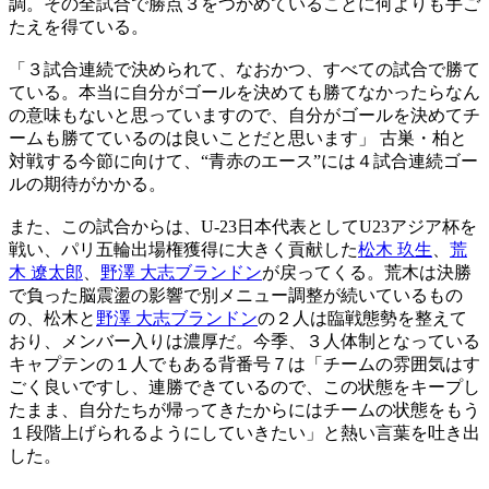
調。その全試合で勝点３をつかめていることに何よりも手ご
たえを得ている。
「３試合連続で決められて、なおかつ、すべての試合で勝て
ている。本当に自分がゴールを決めても勝てなかったらなん
の意味もないと思っていますので、自分がゴールを決めてチ
ームも勝てているのは良いことだと思います」 古巣・柏と
対戦する今節に向けて、“青赤のエース”には４試合連続ゴー
ルの期待がかかる。
また、この試合からは、U-23日本代表としてU23アジア杯を
戦い、パリ五輪出場権獲得に大きく貢献した
松木 玖生
、
荒
木 遼太郎
、
野澤 大志ブランドン
が戻ってくる。荒木は決勝
で負った脳震盪の影響で別メニュー調整が続いているもの
の、松木と
野澤 大志ブランドン
の２人は臨戦態勢を整えて
おり、メンバー入りは濃厚だ。今季、３人体制となっている
キャプテンの１人でもある背番号７は「チームの雰囲気はす
ごく良いですし、連勝できているので、この状態をキープし
たまま、自分たちが帰ってきたからにはチームの状態をもう
１段階上げられるようにしていきたい」と熱い言葉を吐き出
した。