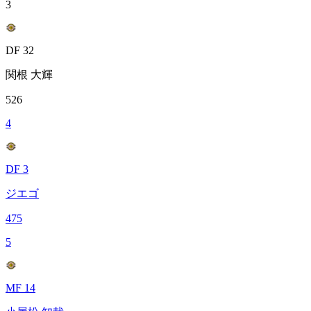
3
DF 32
関根 大輝
526
4
DF 3
ジエゴ
475
5
MF 14