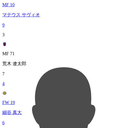
MF 10
マテウス サヴィオ
9
3
MF 71
荒木 遼太郎
7
4
FW 19
細谷 真大
6