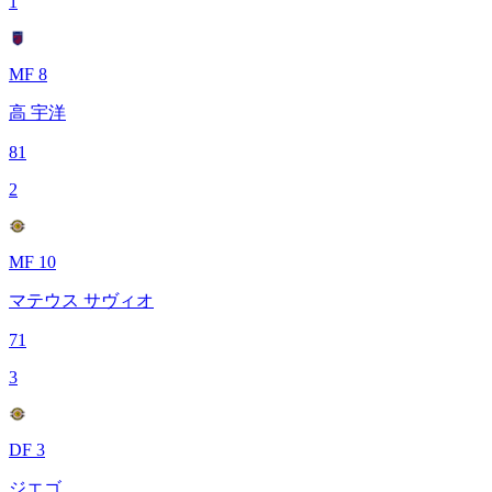
1
MF 8
高 宇洋
81
2
MF 10
マテウス サヴィオ
71
3
DF 3
ジエゴ