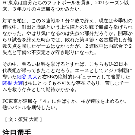
FC東京は自分たちのフットボールを貫き、2021シーズン以
来、３年ぶりの４連勝をつかみたい。
対する柏は、この３連戦を１分２敗で終え、現在は今季初の
連敗中。町田と鹿島という上位陣との対戦で勝点を挙げられ
なかった。やはり気になるのは失点の部分だろうか。開幕か
ら９試合を終えた時点では、敗れた第４節・名古屋戦しか複
数失点を喫したゲームはなかったが、２連敗中は両試合で２
失点と守備の不安定さが浮き彫りになった。
その中、明るい材料を挙げるとすれば、こちらもU-23日本
代表組が帰ってきたことだろう。エースとしてアジア制覇に
導いた
細谷 真大
と右SBの絶対的レギュラーとして奮闘した
関根 大輝
は柏にとっても不可欠な存在であり、苦しむチー
ムを救う存在として期待がかかる。
FC東京が連勝を『４』に伸ばすか、柏が連敗を止めるか。
熱いバトルを期待したい。
［ 文：須賀 大輔 ］
注目選手