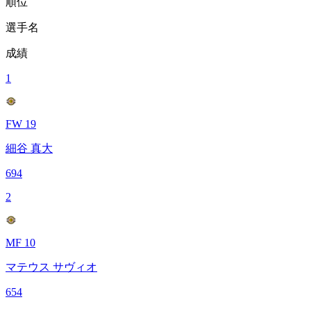
順位
選手名
成績
1
FW 19
細谷 真大
694
2
MF 10
マテウス サヴィオ
654