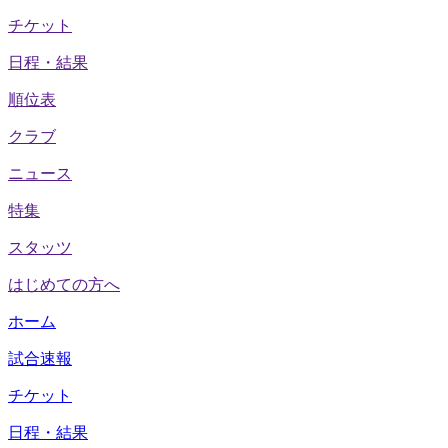
チケット
日程・結果
順位表
クラブ
ニュース
特集
スタッツ
はじめての方へ
ホーム
試合速報
チケット
日程・結果