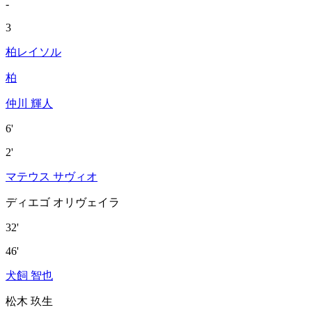
-
3
柏レイソル
柏
仲川 輝人
6'
2'
マテウス サヴィオ
ディエゴ オリヴェイラ
32'
46'
犬飼 智也
松木 玖生