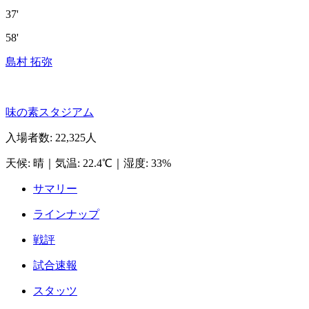
37'
58'
島村 拓弥
味の素スタジアム
入場者数
:
22,325人
天候
:
晴
｜
気温
:
22.4℃
｜
湿度
:
33%
サマリー
ラインナップ
戦評
試合速報
スタッツ