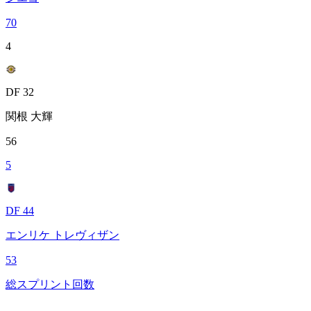
70
4
DF 32
関根 大輝
56
5
DF 44
エンリケ トレヴィザン
53
総スプリント回数