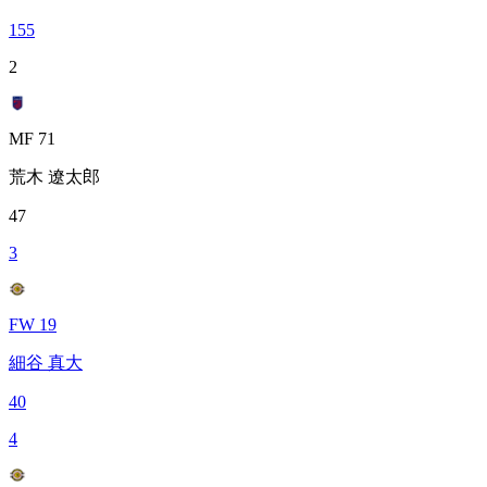
155
2
MF 71
荒木 遼太郎
47
3
FW 19
細谷 真大
40
4