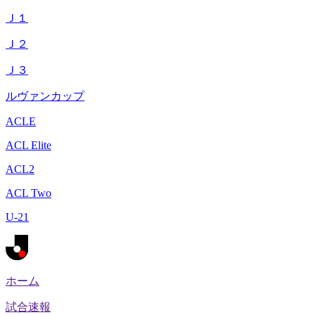
Ｊ１
Ｊ２
Ｊ３
ルヴァンカップ
ACLE
ACL Elite
ACL2
ACL Two
U-21
ホーム
試合速報