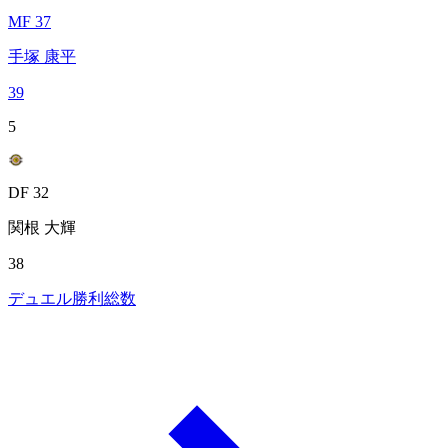
MF 37
手塚 康平
39
5
DF 32
関根 大輝
38
デュエル勝利総数