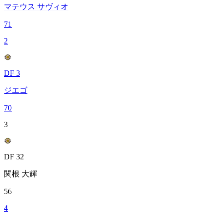
マテウス サヴィオ
71
2
DF 3
ジエゴ
70
3
DF 32
関根 大輝
56
4