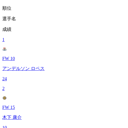
順位
選手名
成績
1
FW 10
アンデルソン ロペス
24
2
FW 15
木下 康介
10