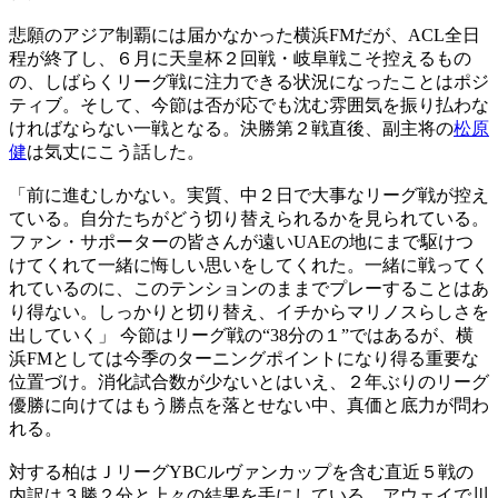
悲願のアジア制覇には届かなかった横浜FMだが、ACL全日
程が終了し、６月に天皇杯２回戦・岐阜戦こそ控えるもの
の、しばらくリーグ戦に注力できる状況になったことはポジ
ティブ。そして、今節は否が応でも沈む雰囲気を振り払わな
ければならない一戦となる。決勝第２戦直後、副主将の
松原
健
は気丈にこう話した。
「前に進むしかない。実質、中２日で大事なリーグ戦が控え
ている。自分たちがどう切り替えられるかを見られている。
ファン・サポーターの皆さんが遠いUAEの地にまで駆けつ
けてくれて一緒に悔しい思いをしてくれた。一緒に戦ってく
れているのに、このテンションのままでプレーすることはあ
り得ない。しっかりと切り替え、イチからマリノスらしさを
出していく」 今節はリーグ戦の“38分の１”ではあるが、横
浜FMとしては今季のターニングポイントになり得る重要な
位置づけ。消化試合数が少ないとはいえ、２年ぶりのリーグ
優勝に向けてはもう勝点を落とせない中、真価と底力が問わ
れる。
対する柏はＪリーグYBCルヴァンカップを含む直近５戦の
内訳は３勝２分と上々の結果を手にしている。アウェイで川