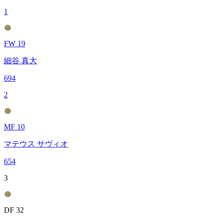
1
FW 19
細谷 真大
694
2
MF 10
マテウス サヴィオ
654
3
DF 32