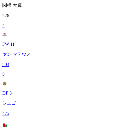
関根 大輝
526
4
FW 11
ヤン マテウス
503
5
DF 3
ジエゴ
475