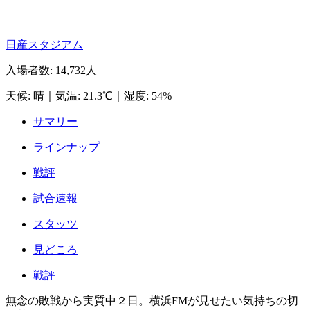
日産スタジアム
入場者数
:
14,732人
天候
:
晴
｜
気温
:
21.3℃
｜
湿度
:
54%
サマリー
ラインナップ
戦評
試合速報
スタッツ
見どころ
戦評
無念の敗戦から実質中２日。横浜FMが見せたい気持ちの切