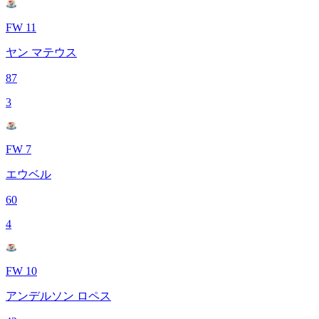
FW 11
ヤン マテウス
87
3
FW 7
エウベル
60
4
FW 10
アンデルソン ロペス