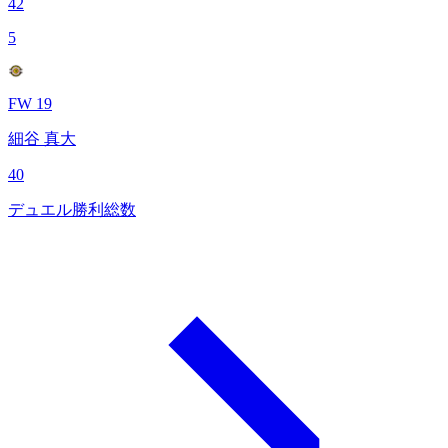
42
5
FW 19
細谷 真大
40
デュエル勝利総数