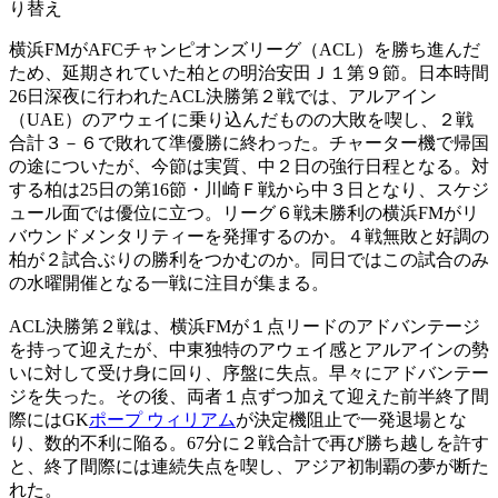
り替え
横浜FMがAFCチャンピオンズリーグ（ACL）を勝ち進んだ
ため、延期されていた柏との明治安田Ｊ１第９節。日本時間
26日深夜に行われたACL決勝第２戦では、アルアイン
（UAE）のアウェイに乗り込んだものの大敗を喫し、２戦
合計３－６で敗れて準優勝に終わった。チャーター機で帰国
の途についたが、今節は実質、中２日の強行日程となる。対
する柏は25日の第16節・川崎Ｆ戦から中３日となり、スケジ
ュール面では優位に立つ。リーグ６戦未勝利の横浜FMがリ
バウンドメンタリティーを発揮するのか。４戦無敗と好調の
柏が２試合ぶりの勝利をつかむのか。同日ではこの試合のみ
の水曜開催となる一戦に注目が集まる。
ACL決勝第２戦は、横浜FMが１点リードのアドバンテージ
を持って迎えたが、中東独特のアウェイ感とアルアインの勢
いに対して受け身に回り、序盤に失点。早々にアドバンテー
ジを失った。その後、両者１点ずつ加えて迎えた前半終了間
際にはGK
ポープ ウィリアム
が決定機阻止で一発退場とな
り、数的不利に陥る。67分に２戦合計で再び勝ち越しを許す
と、終了間際には連続失点を喫し、アジア初制覇の夢が断た
れた。