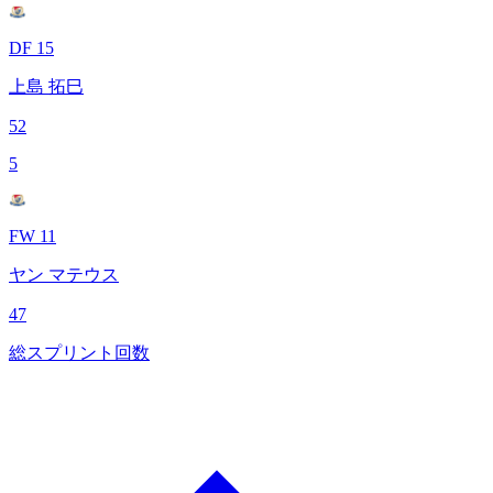
DF 15
上島 拓巳
52
5
FW 11
ヤン マテウス
47
総スプリント回数