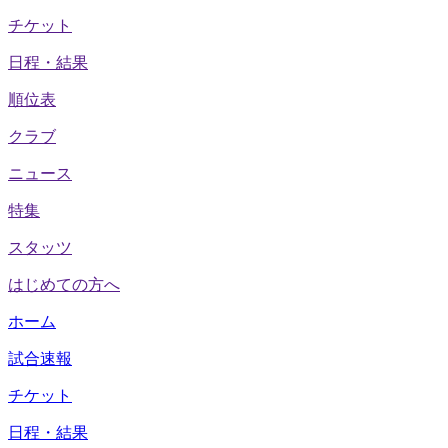
チケット
日程・結果
順位表
クラブ
ニュース
特集
スタッツ
はじめての方へ
ホーム
試合速報
チケット
日程・結果