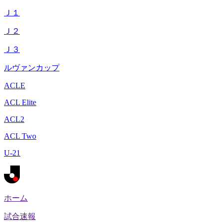
Ｊ１
Ｊ２
Ｊ３
ルヴァンカップ
ACLE
ACL Elite
ACL2
ACL Two
U-21
ホーム
試合速報