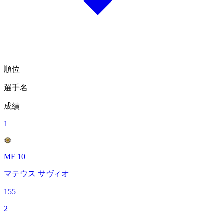
順位
選手名
成績
1
MF 10
マテウス サヴィオ
155
2