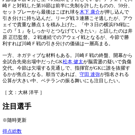
崎Ｆと対戦した第16節は前半に先制を許したものの、59分、
セットプレーから最後はこぼれ球を
木下 康介
が押し込んで
引き分けに持ち込んだ。リーグ戦３連勝こそ逃したが、アウ
ェイで貴重な勝点１を積み上げた。「中３日の横浜FM戦に
この『１』をしっかりとつなげていきたい」と話したのは井
原 正巳監督。２戦連続でのアウェイ戦となるが、今節で勝
利すれば川崎Ｆ戦の引き分けの価値は一層高まる。
一方、ネガティブな材料もある。川崎Ｆ戦の終盤、開幕から
全試合先発出場中だったGK
松本 健太
が脳震盪の疑いで負傷
交代。今節は欠場する見通しで、指揮官がGKに誰を抜擢す
るかが焦点となる。順当であれば、
守田 達弥
が指名される
公算が大きい中、ベテランの振る舞いにも注目したい。
［ 文：大林 洋平 ］
注目選手
※随時更新
得点総数