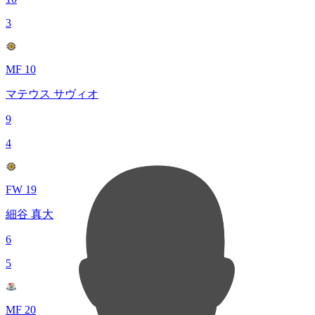
3
MF 10
マテウス サヴィオ
9
4
FW 19
細谷 真大
6
5
MF 20