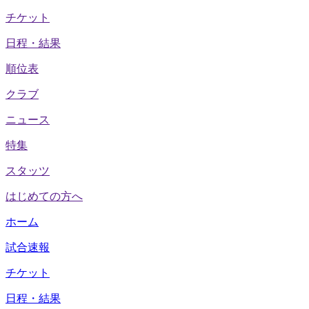
チケット
日程・結果
順位表
クラブ
ニュース
特集
スタッツ
はじめての方へ
ホーム
試合速報
チケット
日程・結果