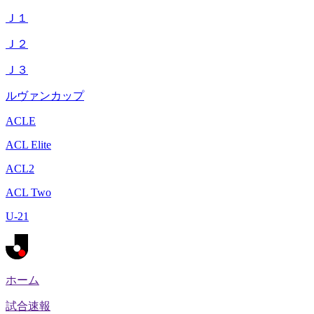
Ｊ１
Ｊ２
Ｊ３
ルヴァンカップ
ACLE
ACL Elite
ACL2
ACL Two
U-21
ホーム
試合速報