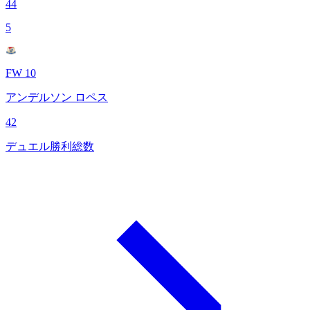
44
5
FW 10
アンデルソン ロペス
42
デュエル勝利総数