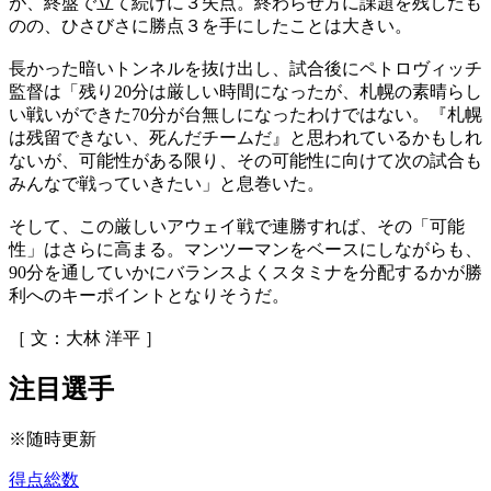
が、終盤で立て続けに３失点。終わらせ方に課題を残したも
のの、ひさびさに勝点３を手にしたことは大きい。
長かった暗いトンネルを抜け出し、試合後にペトロヴィッチ
監督は「残り20分は厳しい時間になったが、札幌の素晴らし
い戦いができた70分が台無しになったわけではない。『札幌
は残留できない、死んだチームだ』と思われているかもしれ
ないが、可能性がある限り、その可能性に向けて次の試合も
みんなで戦っていきたい」と息巻いた。
そして、この厳しいアウェイ戦で連勝すれば、その「可能
性」はさらに高まる。マンツーマンをベースにしながらも、
90分を通していかにバランスよくスタミナを分配するかが勝
利へのキーポイントとなりそうだ。
［ 文：大林 洋平 ］
注目選手
※随時更新
得点総数