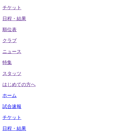
チケット
日程・結果
順位表
クラブ
ニュース
特集
スタッツ
はじめての方へ
ホーム
試合速報
チケット
日程・結果