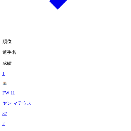
順位
選手名
成績
1
FW 11
ヤン マテウス
87
2