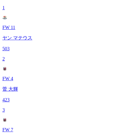
1
FW 11
ヤン マテウス
503
2
FW 4
菅 大輝
423
3
FW 7