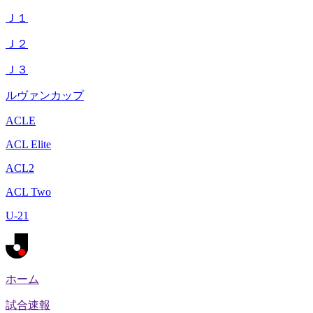
Ｊ１
Ｊ２
Ｊ３
ルヴァンカップ
ACLE
ACL Elite
ACL2
ACL Two
U-21
ホーム
試合速報