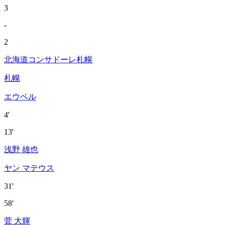
3
-
2
北海道コンサドーレ札幌
札幌
エウベル
4'
13'
浅野 雄也
ヤン マテウス
31'
58'
菅 大輝