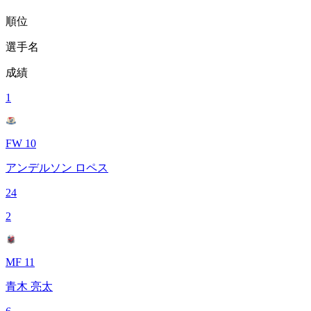
順位
選手名
成績
1
FW 10
アンデルソン ロペス
24
2
MF 11
青木 亮太