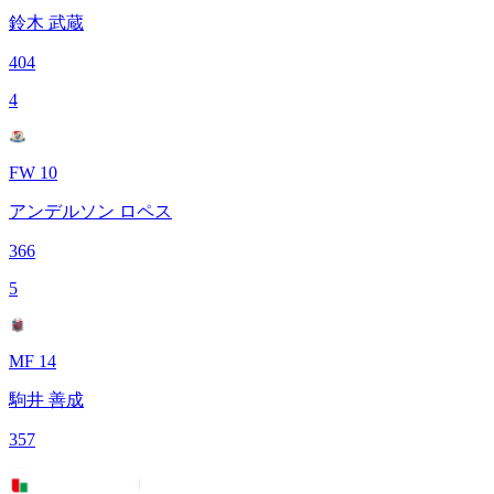
鈴木 武蔵
404
4
FW 10
アンデルソン ロペス
366
5
MF 14
駒井 善成
357