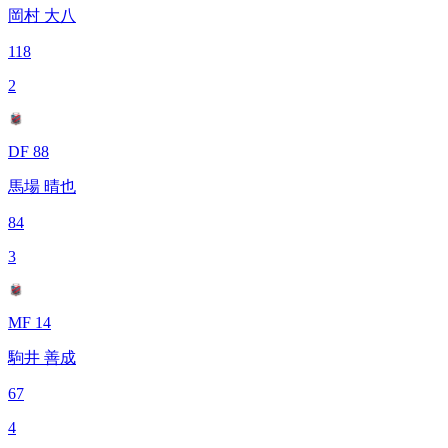
岡村 大八
118
2
DF 88
馬場 晴也
84
3
MF 14
駒井 善成
67
4