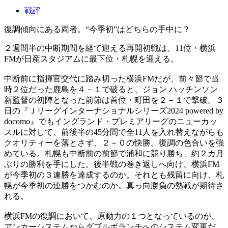
戦評
復調傾向にある両者。“今季初”はどちらの手中に？
２週間半の中断期間を経て迎える再開初戦は、11位・横浜
FMが日産スタジアムに最下位・札幌を迎える。
中断前に指揮官交代に踏み切った横浜FMだが、前々節で当
時２位だった鹿島を４－１で破ると、ジョン ハッチンソン
新監督の初陣となった前節は首位・町田を２－１で撃破。３
日の『Ｊリーグインターナショナルシリーズ2024 powered by
docomo』でもイングランド・プレミアリーグのニューカッ
スルに対して、前後半の45分間で全11人を入れ替えながらも
クオリティーを落とさず、２－０の快勝。復調の色合いを強
めている。札幌も中断前の前節で浦和に競り勝ち、約２カ月
ぶりの勝利を手にした。後半戦の巻き返しへ向け、横浜FM
が今季初の３連勝を達成するのか。それとも残留に向け、札
幌が今季初の連勝をつかむのか。真っ向勝負の熱戦が期待さ
れる。
横浜FMの復調において、原動力の１つとなっているのが、
アンカーシステムからダブルボランチへのシステム変更だ。