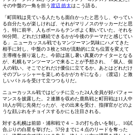
その中盤の一角を担う
渡辺 皓太
はこう語る。
「町田戦は見ている人たちも面白かったと思うし、やってい
る自分たちが楽しければ、それがマリノスのサッカーだと思
う。特に前半、人もボールもテンポよく動いていた。それを
90分間、どれだけ継続できるかが今後のテーマだと感じてい
る」 ニューカッスル戦でもマンツーマン気味にハメてきた
相手に対し、中盤の３枚とSBが流動的に立ち位置を変えて
主導権を握り返した。今節は蒸し暑い真夏のナイターとなる
が、札幌もマンツーマンで来ることが予想され、「個人、個
人の戦い。そこでどれだけ優位に立てるか。あとはどれだけ
そのプレッシャーを楽しめるかがカギになる」（渡辺）と激
しいバトルを受けて立つつもりだ。
ニューカッスル戦ではピッチに立った24人全員が好パフォー
マンスを披露した。２連勝を収めた鹿島戦と町田戦は11人中
10人が同じ先発だったが、その出来を受け、指揮官がどのよ
うな顔ぶれをチョイスするかにも注目される。
対する札幌は前節・浦和戦で４－３の打ち合いを制し、10試
合ぶりの白星を挙げた。57分までに４点のリードを奪った