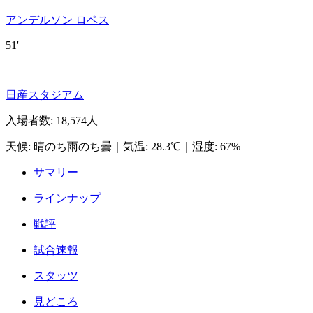
アンデルソン ロペス
51'
日産スタジアム
入場者数
:
18,574人
天候
:
晴のち雨のち曇
｜
気温
:
28.3℃
｜
湿度
:
67%
サマリー
ラインナップ
戦評
試合速報
スタッツ
見どころ