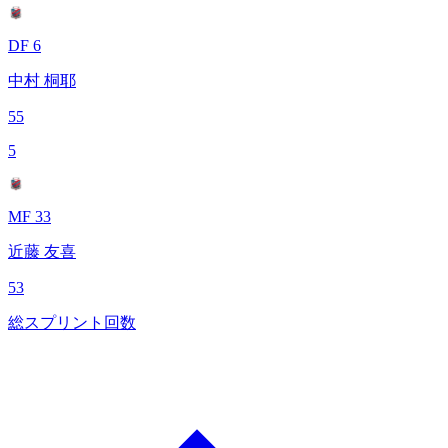
DF 6
中村 桐耶
55
5
MF 33
近藤 友喜
53
総スプリント回数