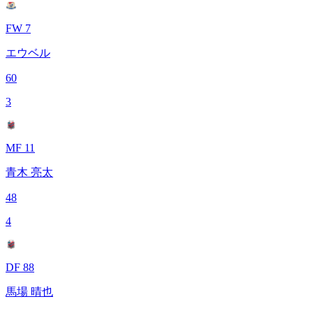
FW 7
エウベル
60
3
MF 11
青木 亮太
48
4
DF 88
馬場 晴也