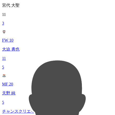
宮代 大聖
11
3
FW 10
大迫 勇也
11
5
MF 20
天野 純
5
チャンスクリエイト総数