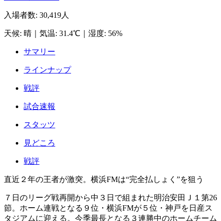
入場者数
:
30,419人
天候
:
晴
｜
気温
:
31.4℃
｜
湿度
:
56%
サマリー
ラインナップ
戦評
試合速報
スタッツ
見どころ
戦評
直近２年の王者が激突。横浜FMは“完全払しょく”を狙う
７日のリーグ戦再開から中３日で組まれた明治安田Ｊ１第26
節。ホーム連戦となる９位・横浜FMが５位・神戸を日産ス
タジアムに迎える。今季最長となる３連勝中のホームチーム