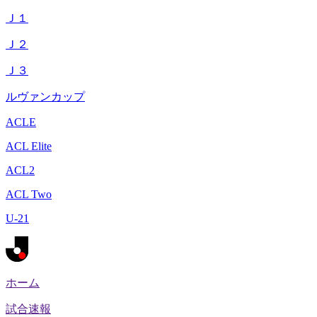
Ｊ１
Ｊ２
Ｊ３
ルヴァンカップ
ACLE
ACL Elite
ACL2
ACL Two
U-21
ホーム
試合速報