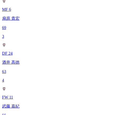
MF 6
扇原 貴宏
69
3
DF 24
酒井 高徳
63
4
FW 11
武藤 嘉紀