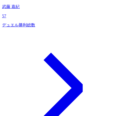
武藤 嘉紀
57
デュエル勝利総数