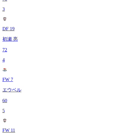
3
DF 19
初瀬 亮
72
4
FW 7
エウベル
60
5
FW 11