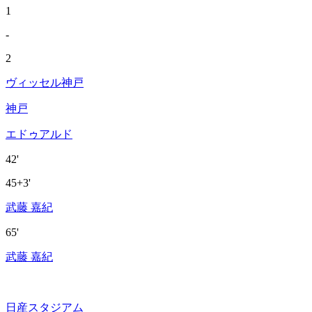
1
-
2
ヴィッセル神戸
神戸
エドゥアルド
42'
45+3'
武藤 嘉紀
65'
武藤 嘉紀
日産スタジアム