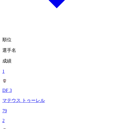
順位
選手名
成績
1
DF 3
マテウス トゥーレル
79
2