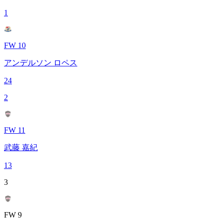
1
FW 10
アンデルソン ロペス
24
2
FW 11
武藤 嘉紀
13
3
FW 9