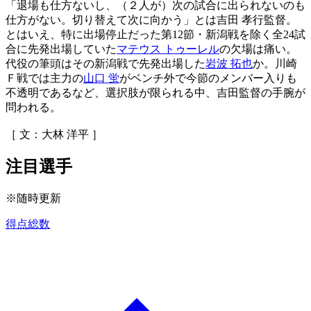
「退場も仕方ないし、（２人が）次の試合に出られないのも
仕方がない。切り替えて次に向かう」とは吉田 孝行監督。
とはいえ、特に出場停止だった第12節・新潟戦を除く全24試
合に先発出場していた
マテウス トゥーレル
の欠場は痛い。
代役の筆頭はその新潟戦で先発出場した
岩波 拓也
か。川崎
Ｆ戦では主力の
山口 蛍
がベンチ外で今節のメンバー入りも
不透明であるなど、選択肢が限られる中、吉田監督の手腕が
問われる。
［ 文：大林 洋平 ］
注目選手
※随時更新
得点総数