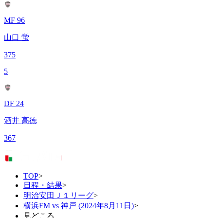
MF 96
山口 蛍
375
5
DF 24
酒井 高徳
367
TOP
>
日程・結果
>
明治安田Ｊ１リーグ
>
横浜FM vs 神戸 (2024年8月11日)
>
見どころ