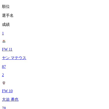
順位
選手名
成績
1
FW 11
ヤン マテウス
87
2
FW 10
大迫 勇也
78