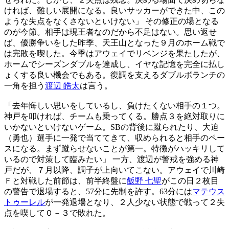
ければ、難しい展開になる。良いサッカーができた中、この
ような失点をなくさないといけない」 その修正の場となる
のが今節。相手は現王者なのだから不足はない。思い返せ
ば、優勝争いをした昨季、天王山となった９月のホーム戦で
は完敗を喫した。今季はアウェイでリベンジを果たしたが、
ホームでシーズンダブルを達成し、イヤな記憶を完全に払し
ょくする良い機会でもある。復調を支えるダブルボランチの
一角を担う
渡辺 皓太
は言う。
「去年悔しい思いをしているし、負けたくない相手の１つ。
神戸を叩ければ、チームも乗ってくる。勝点３を絶対取りに
いかないといけないゲーム。SBの背後に蹴られたり、大迫
（勇也）選手に一発で当ててきて、収められると相手のペー
スになる。まず蹴らせないことが第一。特徴がハッキリして
いるので対策して臨みたい」 一方、渡辺が警戒を強める神
戸だが、７月以降、調子が上向いてこない。アウェイで川崎
Ｆと対戦した前節は、前半終盤に
飯野 七聖
がこの日２枚目
の警告で退場すると、57分に先制を許す。63分には
マテウス
トゥーレル
が一発退場となり、２人少ない状態で戦って２失
点を喫して０－３で敗れた。