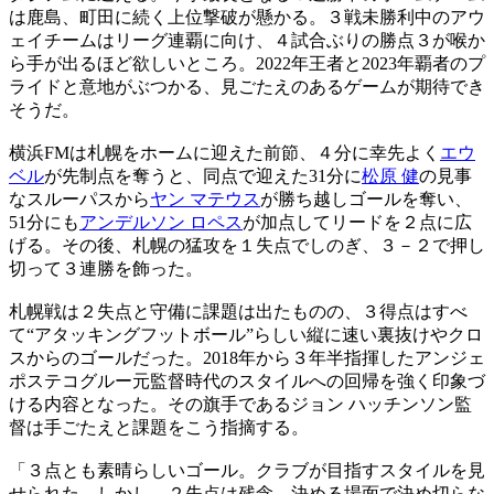
は鹿島、町田に続く上位撃破が懸かる。３戦未勝利中のアウ
ェイチームはリーグ連覇に向け、４試合ぶりの勝点３が喉か
ら手が出るほど欲しいところ。2022年王者と2023年覇者のプ
ライドと意地がぶつかる、見ごたえのあるゲームが期待でき
そうだ。
横浜FMは札幌をホームに迎えた前節、４分に幸先よく
エウ
ベル
が先制点を奪うと、同点で迎えた31分に
松原 健
の見事
なスルーパスから
ヤン マテウス
が勝ち越しゴールを奪い、
51分にも
アンデルソン ロペス
が加点してリードを２点に広
げる。その後、札幌の猛攻を１失点でしのぎ、３－２で押し
切って３連勝を飾った。
札幌戦は２失点と守備に課題は出たものの、３得点はすべ
て“アタッキングフットボール”らしい縦に速い裏抜けやクロ
スからのゴールだった。2018年から３年半指揮したアンジェ
ポステコグルー元監督時代のスタイルへの回帰を強く印象づ
ける内容となった。その旗手であるジョン ハッチンソン監
督は手ごたえと課題をこう指摘する。
「３点とも素晴らしいゴール。クラブが目指すスタイルを見
せられた。しかし、２失点は残念。決める場面で決め切らな