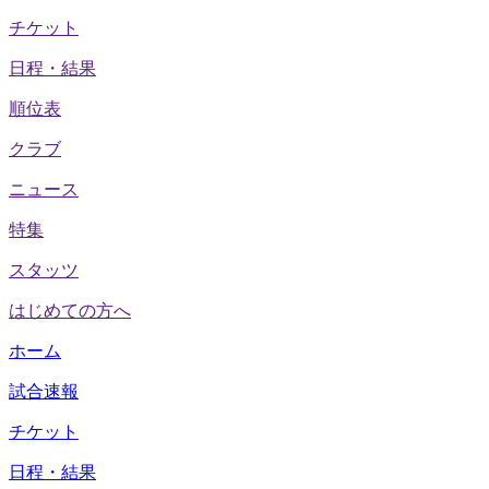
チケット
日程・結果
順位表
クラブ
ニュース
特集
スタッツ
はじめての方へ
ホーム
試合速報
チケット
日程・結果