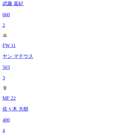
武藤 嘉紀
660
2
FW 11
ヤン マテウス
503
3
MF 22
佐々木 大樹
400
4