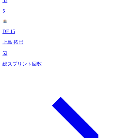
55
5
DF 15
上島 拓巳
52
総スプリント回数