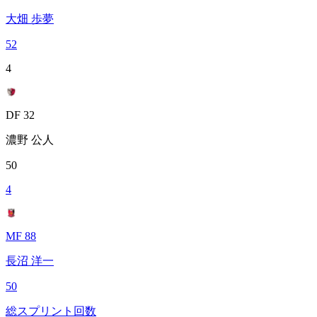
大畑 歩夢
52
4
DF 32
濃野 公人
50
4
MF 88
長沼 洋一
50
総スプリント回数