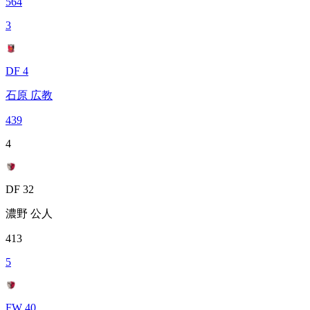
564
3
DF 4
石原 広教
439
4
DF 32
濃野 公人
413
5
FW 40