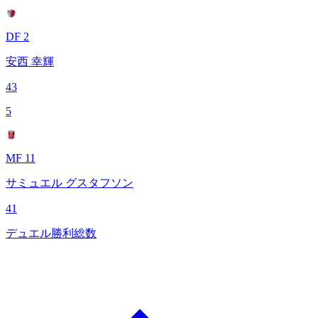
DF 2
安西 幸輝
43
5
MF 11
サミュエル グスタフソン
41
デュエル勝利総数