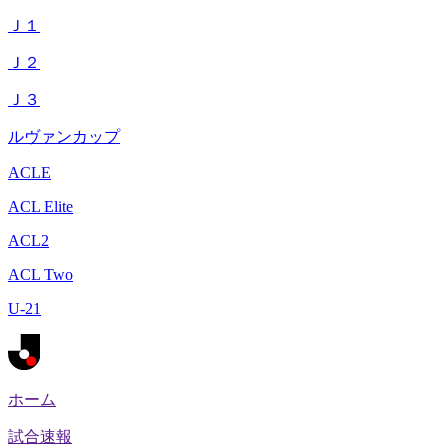
Ｊ１
Ｊ２
Ｊ３
ルヴァンカップ
ACLE
ACL Elite
ACL2
ACL Two
U-21
ホーム
試合速報