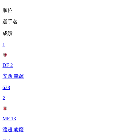
順位
選手名
成績
1
DF 2
安西 幸輝
638
2
MF 13
渡邊 凌磨