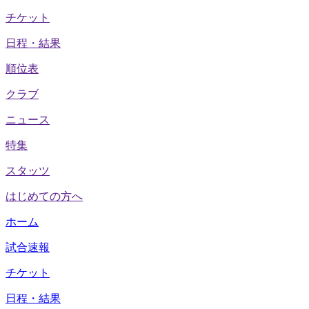
チケット
日程・結果
順位表
クラブ
ニュース
特集
スタッツ
はじめての方へ
ホーム
試合速報
チケット
日程・結果