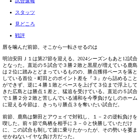
試合速報
スタッツ
見どころ
戦評
唇を噛んだ前節。そこから一転させるのは
明治安田Ｊ１は第27節を迎える。2024シーズンもあと12試合
となった。直近の５試合で３勝２敗と黒星が増えている鹿島
は２位に踏みとどまっているものの、勝点獲得ペースを落と
している首位・町田とのポイント差を『３』から詰めること
ができず、逆に４勝１敗とペースを上げて３位まで浮上して
きた広島とは勝点１差と、猛追を受けている。直近の５試合
で１勝２分２敗と苦しんでいる浦和を今季負けなしのホーム
に迎える今節は、きっちり勝点３を奪いたい試合だ。
前節、鹿島は磐田とアウェイで対戦し、１－２の逆転負けを
喫した。前々節で鳥栖を相手に３－０と快勝していただけ
に、この試合も制して波に乗りたかったが、その勢いを萎ま
せかねないイヤな負け方だった。