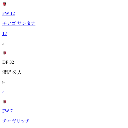
FW 12
チアゴ サンタナ
12
3
DF 32
濃野 公人
9
4
FW 7
チャヴリッチ