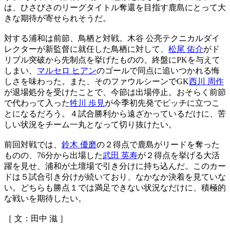
は、ひさびさのリーグタイトル奪還を目指す鹿島にとって大
きな期待が寄せられそうだ。
対する浦和は前節、鳥栖と対戦。木谷 公亮テクニカルダイ
レクターが新監督に就任した鳥栖に対して、
松尾 佑介
がド
リブル突破から先制点を挙げたものの、終盤にPKを与えて
しまい、
マルセロ ヒアン
のゴールで同点に追いつかれる悔
しさを味わった。また、そのファウルシーンでGK
西川 周作
が退場処分を受けたことで、今節は出場停止。おそらく前節
で代わって入った
牲川 歩見
が今季初先発でピッチに立つこ
とになるだろう。４試合勝利から遠ざかっているだけに、苦
しい状況をチーム一丸となって切り抜けたい。
前回対戦では、
鈴木 優磨
の２得点で鹿島がリードを奪った
ものの、76分から出場した
武田 英寿
が２得点を挙げる大活
躍を見せ、浦和が土壇場で引き分けに持ち込んだ。このカー
ドは５試合引き分けが続いており、なかなか決着を見ていな
い。どちらも勝点１では満足できない状況なだけに、積極的
な戦いを期待したい。
［ 文：田中 滋 ］