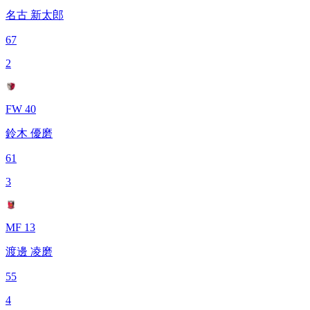
名古 新太郎
67
2
FW 40
鈴木 優磨
61
3
MF 13
渡邊 凌磨
55
4