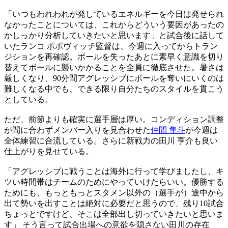
「いつもわれわれが発しているエネルギーを今日は発せられ
なかったことについては、これからどういう要因があったの
かしっかり分析していきたいと思います」と試合後に話して
いたランコ ポポヴィッチ監督は、今週に入ってからトラン
ジションを再確認。ボールを失ったあとに素早く意識を切り
替えてボールに襲いかかることを全員に徹底させた。暑さは
厳しくなり、90分間アグレッシブにボールを奪いにいくのは
難しくなる中でも、できる限り自分たちのスタイルを貫こう
としている。
ただ、前節よりも確実に選手層は厚い。コンディション調整
が間に合わずメンバー入りを見合わせた
仲間 隼斗
が今週は
全体練習に合流している。さらに新戦力の田川 亨介も良い
仕上がりを見せている。
「アグレッシブに戦うことは海外に行って学びましたし、キ
ツい時間帯はチームのためにやっていけたらいい。優勝する
ためにも、もっともっとスタメン以外の（選手が）途中から
出て勢いを出すことは絶対に必要だと思うので、残り10試合
ちょっとですけど、そこは全部出し切っていきたいと思いま
す」 そう言って試合出場への意欲を隠さない田川の存在