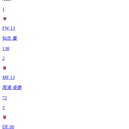
1
FW 13
知念 慶
138
2
MF 13
渡邊 凌磨
72
3
DF 66