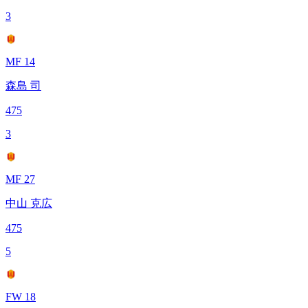
3
MF 14
森島 司
475
3
MF 27
中山 克広
475
5
FW 18