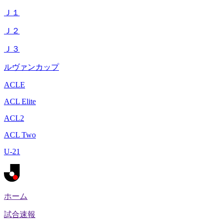
Ｊ１
Ｊ２
Ｊ３
ルヴァンカップ
ACLE
ACL Elite
ACL2
ACL Two
U-21
ホーム
試合速報