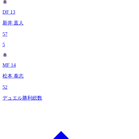
DF 13
新井 直人
57
5
MF 14
松本 泰志
52
デュエル勝利総数