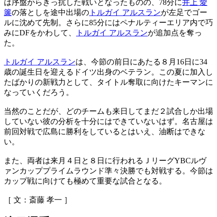
は序盤からきっ抗した戦いとなったものの、78分に
井上 愛
簾
の落としを途中出場の
トルガイ アルスラン
が左足でゴー
ルに沈めて先制。さらに85分にはペナルティーエリア内で巧
みにDFをかわして、
トルガイ アルスラン
が追加点を奪っ
た。
トルガイ アルスラン
は、今節の前日にあたる８月16日に34
歳の誕生日を迎えるドイツ出身のベテラン。この夏に加入し
たばかりの新戦力として、タイトル奪取に向けたキーマンに
なっていくだろう。
当然のことだが、どのチームも来日してまだ２試合しか出場
していない彼の分析を十分にはできていないはず。名古屋は
前回対戦で広島に勝利をしているとはいえ、油断はできな
い。
また、両者は来月４日と８日に行われるＪリーグYBCルヴ
ァンカッププライムラウンド準々決勝でも対戦する。今節は
カップ戦に向けても極めて重要な試合となる。
［ 文：斎藤 孝一 ］