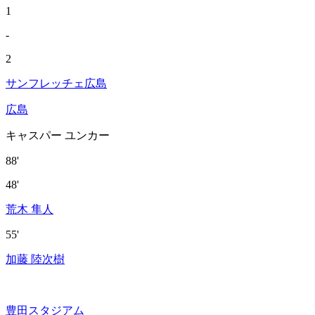
1
-
2
サンフレッチェ広島
広島
キャスパー ユンカー
88'
48'
荒木 隼人
55'
加藤 陸次樹
豊田スタジアム