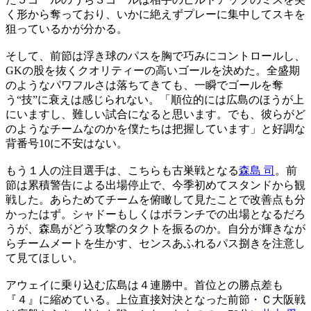
く形から奪っており、いかに絶えずプレーに集中してスキを
狙っているかが分かる。
そして、前節は浮き球のパスを胸で巧みにコントロールし、
GKの股を抜くクオリティーの高いゴールを決めた。全盛期
のようなパワフルさは落ちてきても、一瞬でゴールを奪
う“技”に衰えは感じられない。「順位的には広島のほうが上
にいますし、難しい試合になると思います。でも、彼らがど
のようなチームなのかを僕たちは把握しています」と好調な
背番号10に不安はない。
もう１人の注目選手は、こちらも古巣戦となる
森島 司
。前
節は累積警告による出場停止で、今季初めてスタンドから観
戦した。あらためてチームを俯瞰して見たことで改善点も分
かったはず。シャドーもしくはボランチでの出場となるだろ
うが、森島がどう攻撃のタクトを振るのか。自分が輝きなが
らチームメートを生かす、センスあふれるパス捌きを注意し
て見てほしい。
アウェイに乗り込む広島は４連勝中。首位との勝点差も
『４』に縮めている。上位直接対決となった前節・Ｃ大阪戦