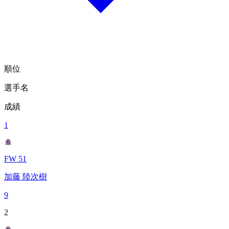
順位
選手名
成績
1
FW 51
加藤 陸次樹
9
2