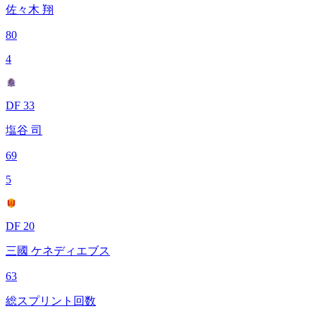
佐々木 翔
80
4
DF 33
塩谷 司
69
5
DF 20
三國 ケネディエブス
63
総スプリント回数