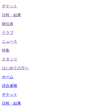
チケット
日程・結果
順位表
クラブ
ニュース
特集
スタッツ
はじめての方へ
ホーム
試合速報
チケット
日程・結果