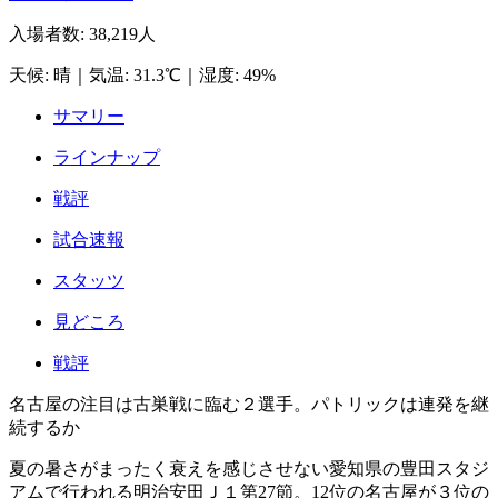
入場者数
:
38,219人
天候
:
晴
｜
気温
:
31.3℃
｜
湿度
:
49%
サマリー
ラインナップ
戦評
試合速報
スタッツ
見どころ
戦評
名古屋の注目は古巣戦に臨む２選手。パトリックは連発を継
続するか
夏の暑さがまったく衰えを感じさせない愛知県の豊田スタジ
アムで行われる明治安田Ｊ１第27節。12位の名古屋が３位の