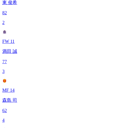
東 俊希
82
2
FW 11
満田 誠
77
3
MF 14
森島 司
62
4