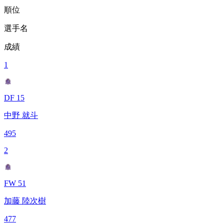
順位
選手名
成績
1
DF 15
中野 就斗
495
2
FW 51
加藤 陸次樹
477