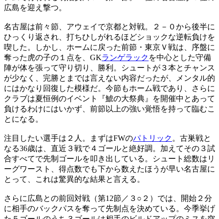
広島を迎え撃つ。
名古屋は前々節、アウェイで京都と対戦。２－０から後半に
ひっくり返され、打ちひしがれるほどショックな逆転負けを
喫した。しかし、ホームに戻った前節・東京Ｖ戦は、序盤に
奪った虎の子の１点を、GK
ランゲラック
を中心とした守備
陣が体を張って守り切り、勝利。シュートが３本とチャンス
が少なく、完勝とまでは言えない内容だったが、メンタル的
にはかなり回復した模様だ。今節もホーム戦であり、さらに
クラブは夏恒例のイベント『鯱の大祭典』を開催中とあって
負けるわけにはいかず、前節以上の強い覚悟を持って臨むこ
とになる。
注目したい選手は２人。まずはFWの
パトリック
。古巣戦と
なる36歳は、直近３戦で４ゴールと絶好調。加えてその３試
合すべてで先制ゴールを叩き出している。シュート総数はリ
ーグワースト、得点数でも下から数えたほうが早い名古屋に
とって、これは驚異的な結果と言える。
さらに広島との前回対戦（第12節／３○２）では、開始２分
に相手のバックパスを奪って先制点を決めている。今季挙げ
た５ゴールのうち３ゴールは相手のビルドアップのミスを突