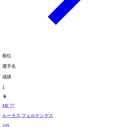
順位
選手名
成績
1
MF 77
ルーカス フェルナンデス
109