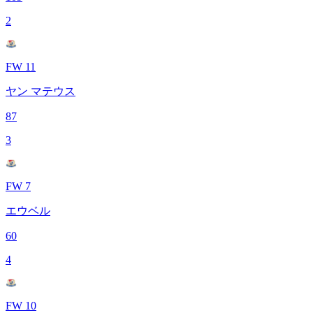
2
FW 11
ヤン マテウス
87
3
FW 7
エウベル
60
4
FW 10