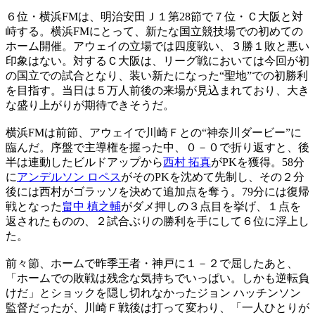
６位・横浜FMは、明治安田Ｊ１第28節で７位・Ｃ大阪と対
峙する。横浜FMにとって、新たな国立競技場での初めての
ホーム開催。アウェイの立場では四度戦い、３勝１敗と悪い
印象はない。対するＣ大阪は、リーグ戦においては今回が初
の国立での試合となり、装い新たになった“聖地”での初勝利
を目指す。当日は５万人前後の来場が見込まれており、大き
な盛り上がりが期待できそうだ。
横浜FMは前節、アウェイで川崎Ｆとの“神奈川ダービー”に
臨んだ。序盤で主導権を握った中、０－０で折り返すと、後
半は連動したビルドアップから
西村 拓真
がPKを獲得。58分
に
アンデルソン ロペス
がそのPKを沈めて先制し、その２分
後には西村がゴラッソを決めて追加点を奪う。79分には復帰
戦となった
畠中 槙之輔
がダメ押しの３点目を挙げ、１点を
返されたものの、２試合ぶりの勝利を手にして６位に浮上し
た。
前々節、ホームで昨季王者・神戸に１－２で屈したあと、
「ホームでの敗戦は残念な気持ちでいっぱい。しかも逆転負
けだ」とショックを隠し切れなかったジョン ハッチンソン
監督だったが、川崎Ｆ戦後は打って変わり、「一人ひとりが