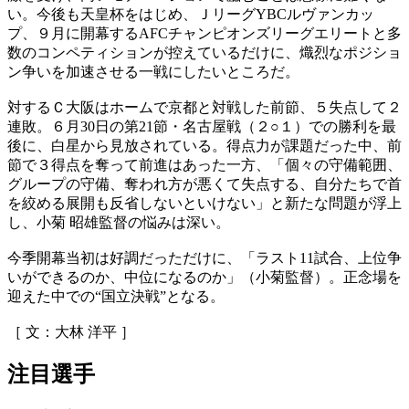
い。今後も天皇杯をはじめ、ＪリーグYBCルヴァンカッ
プ、９月に開幕するAFCチャンピオンズリーグエリートと多
数のコンペティションが控えているだけに、熾烈なポジショ
ン争いを加速させる一戦にしたいところだ。
対するＣ大阪はホームで京都と対戦した前節、５失点して２
連敗。６月30日の第21節・名古屋戦（２○１）での勝利を最
後に、白星から見放されている。得点力が課題だった中、前
節で３得点を奪って前進はあった一方、「個々の守備範囲、
グループの守備、奪われ方が悪くて失点する、自分たちで首
を絞める展開も反省しないといけない」と新たな問題が浮上
し、小菊 昭雄監督の悩みは深い。
今季開幕当初は好調だっただけに、「ラスト11試合、上位争
いができるのか、中位になるのか」（小菊監督）。正念場を
迎えた中での“国立決戦”となる。
［ 文：大林 洋平 ］
注目選手