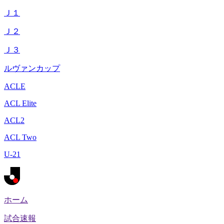
Ｊ１
Ｊ２
Ｊ３
ルヴァンカップ
ACLE
ACL Elite
ACL2
ACL Two
U-21
ホーム
試合速報