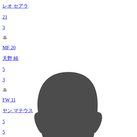
レオ セアラ
21
3
MF 20
天野 純
5
3
FW 11
ヤン マテウス
5
5