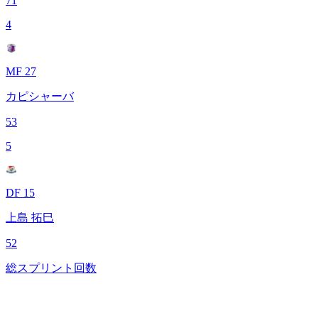
71
4
MF 27
カピシャーバ
53
5
DF 15
上島 拓巳
52
総スプリント回数