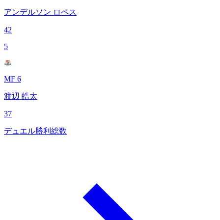
アンデルソン ロペス
42
5
MF 6
渡辺 皓太
37
デュエル勝利総数