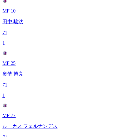
MF 10
田中 駿汰
71
1
MF 25
奥埜 博亮
71
1
MF 77
ルーカス フェルナンデス