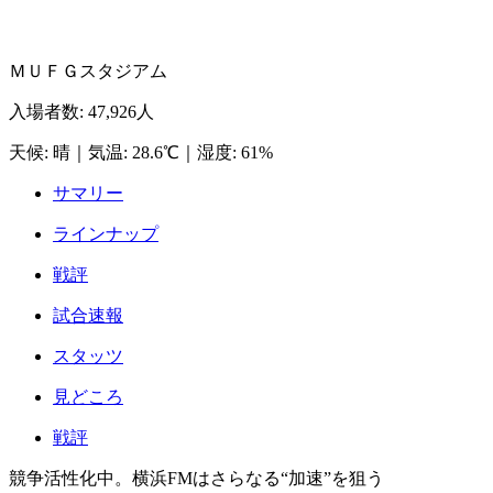
ＭＵＦＧスタジアム
入場者数
:
47,926人
天候
:
晴
｜
気温
:
28.6℃
｜
湿度
:
61%
サマリー
ラインナップ
戦評
試合速報
スタッツ
見どころ
戦評
競争活性化中。横浜FMはさらなる“加速”を狙う