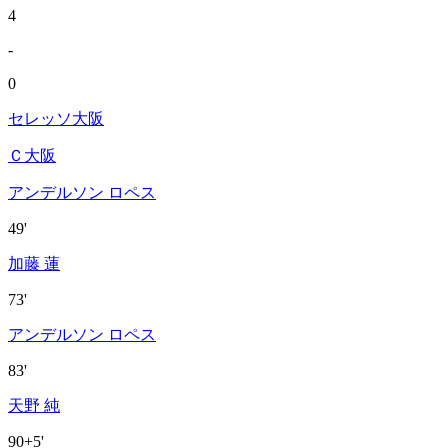
4
-
0
セレッソ大阪
Ｃ大阪
アンデルソン ロペス
49'
加藤 蓮
73'
アンデルソン ロペス
83'
天野 純
90+5'