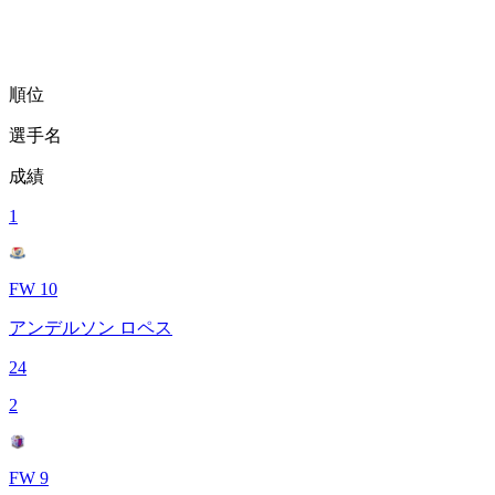
順位
選手名
成績
1
FW 10
アンデルソン ロペス
24
2
FW 9