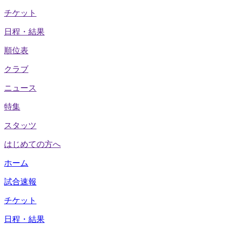
チケット
日程・結果
順位表
クラブ
ニュース
特集
スタッツ
はじめての方へ
ホーム
試合速報
チケット
日程・結果