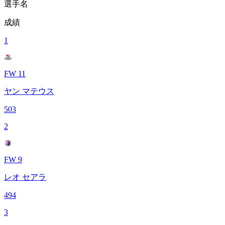
選手名
成績
1
FW 11
ヤン マテウス
503
2
FW 9
レオ セアラ
494
3