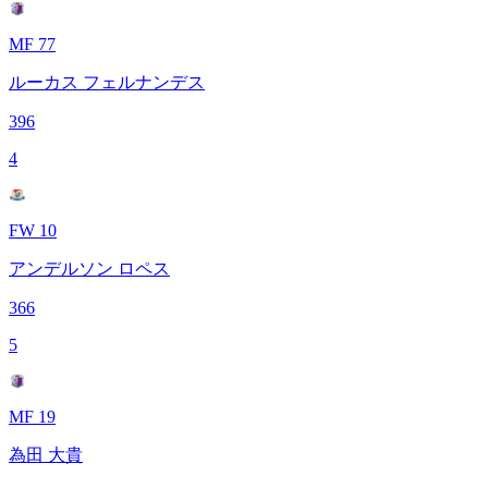
MF 77
ルーカス フェルナンデス
396
4
FW 10
アンデルソン ロペス
366
5
MF 19
為田 大貴