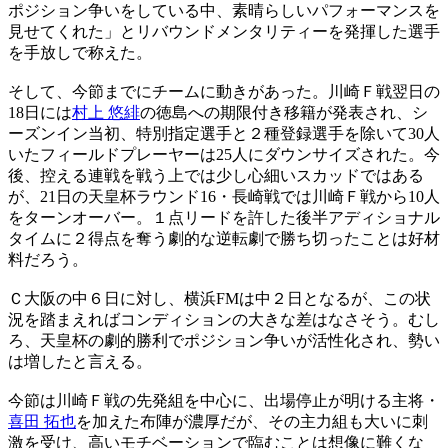
ポジション争いをしている中、素晴らしいパフォーマンスを
見せてくれた」とリバウンドメンタリティーを発揮した選手
を手放しで称えた。
そして、今節までにチームに動きがあった。川崎Ｆ戦翌日の
18日には
村上 悠緋
の徳島への期限付き移籍が発表され、シ
ーズンイン当初、特別指定選手と２種登録選手を除いて30人
いたフィールドプレーヤーは25人にダウンサイズされた。今
後、控える連戦を戦う上では少し心細いスカッドではある
が、21日の天皇杯ラウンド16・長崎戦では川崎Ｆ戦から10人
をターンオーバー。１点リードを許した後半アディショナル
タイムに２得点を奪う劇的な逆転劇で勝ち切ったことは好材
料だろう。
Ｃ大阪の中６日に対し、横浜FMは中２日となるが、この状
況を踏まえればコンディションの大きな差はなさそう。むし
ろ、天皇杯の劇的勝利でポジション争いが活性化され、勢い
は増したと言える。
今節は川崎Ｆ戦の先発組を中心に、出場停止が明ける主将・
喜田 拓也
を加えた布陣が濃厚だが、その主力組も大いに刺
激を受け、高いモチベーションで臨むことは想像に難くな