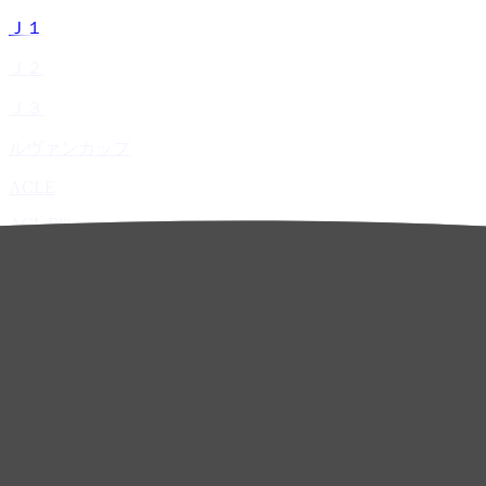
Ｊ１
Ｊ２
Ｊ３
ルヴァンカップ
ACLE
ACL Elite
ACL2
ACL Two
U-21
ホーム
試合速報