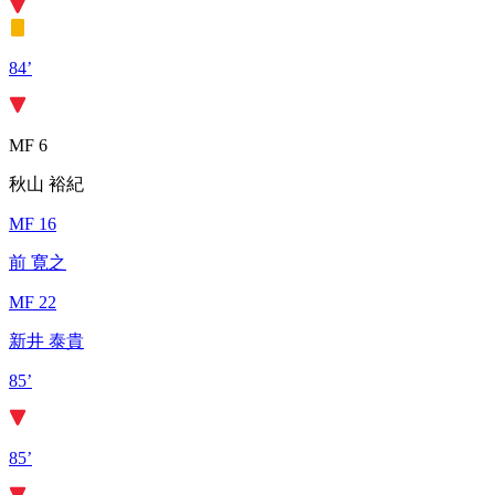
84’
MF 6
秋山 裕紀
MF 16
前 寛之
MF 22
新井 泰貴
85’
85’