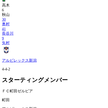
高木
6
秋山
30
奥村
41
長谷川
9
矢村
アルビレックス新潟
4-4-2
スターティングメンバー
ＦＣ町田ゼルビア
町田