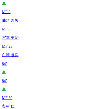
MF 8
仙頭 啓矢
MF 8
宮本 英治
MF 23
白崎 凌兵
84’
84’
MF 30
奥村 仁