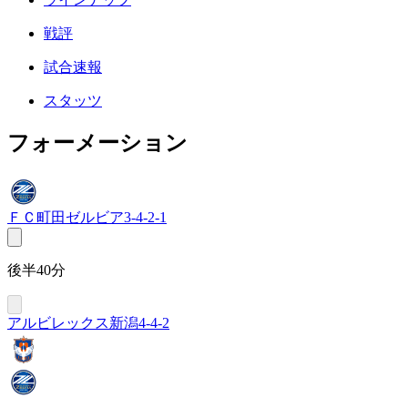
戦評
試合速報
スタッツ
フォーメーション
ＦＣ町田ゼルビア
3-4-2-1
後半40分
アルビレックス新潟
4-4-2