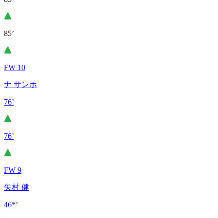
85’
FW 10
ナ サンホ
76’
76’
FW 9
矢村 健
46*’