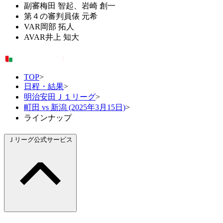
副審
梅田 智起、岩崎 創一
第４の審判員
俵 元希
VAR
岡部 拓人
AVAR
井上 知大
TOP
>
日程・結果
>
明治安田Ｊ１リーグ
>
町田 vs 新潟 (2025年3月15日)
>
ラインナップ
Ｊリーグ公式サービス