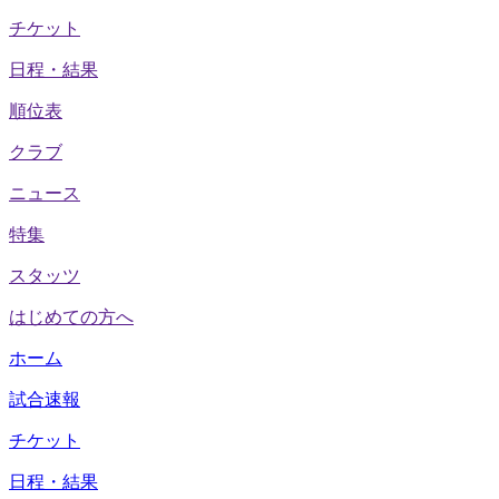
チケット
日程・結果
順位表
クラブ
ニュース
特集
スタッツ
はじめての方へ
ホーム
試合速報
チケット
日程・結果