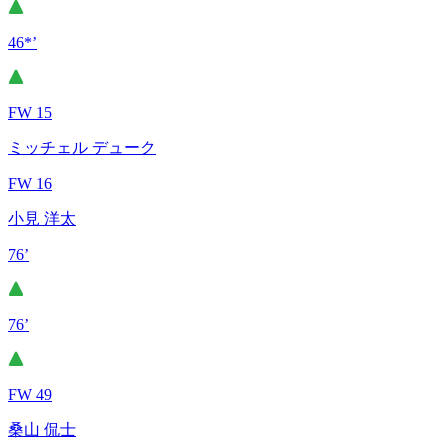
46*’
FW 15
ミッチェル デューク
FW 16
小見 洋太
76’
76’
FW 49
桑山 侃士