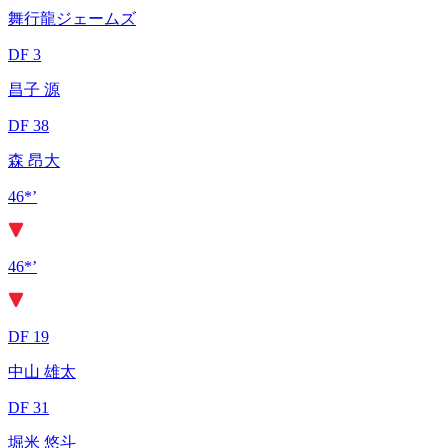
舞行龍ジェームズ
DF 3
昌子 源
DF 38
森 昂大
46*’
46*’
DF 19
中山 雄太
DF 31
堀米 悠斗