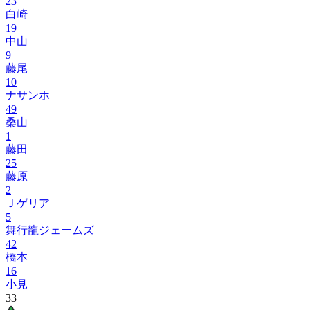
23
白崎
19
中山
9
藤尾
10
ナサンホ
49
桑山
1
藤田
25
藤原
2
Ｊゲリア
5
舞行龍ジェームズ
42
橋本
16
小見
33