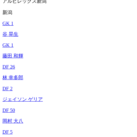
アルビレックス新潟
新潟
GK 1
谷 晃生
GK 1
藤田 和輝
DF 26
林 幸多郎
DF 2
ジェイソン ゲリア
DF 50
岡村 大八
DF 5