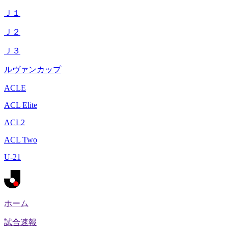
Ｊ１
Ｊ２
Ｊ３
ルヴァンカップ
ACLE
ACL Elite
ACL2
ACL Two
U-21
ホーム
試合速報