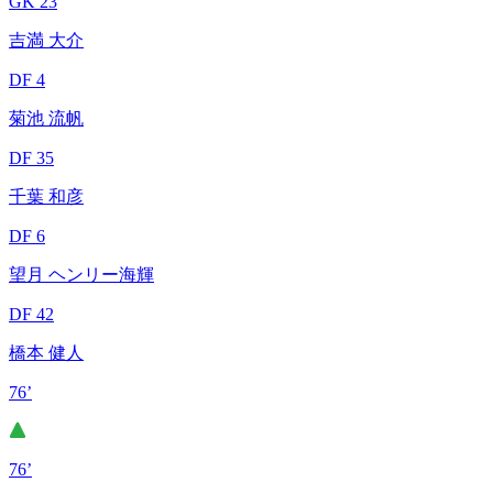
GK 23
吉満 大介
DF 4
菊池 流帆
DF 35
千葉 和彦
DF 6
望月 ヘンリー海輝
DF 42
橋本 健人
76’
76’