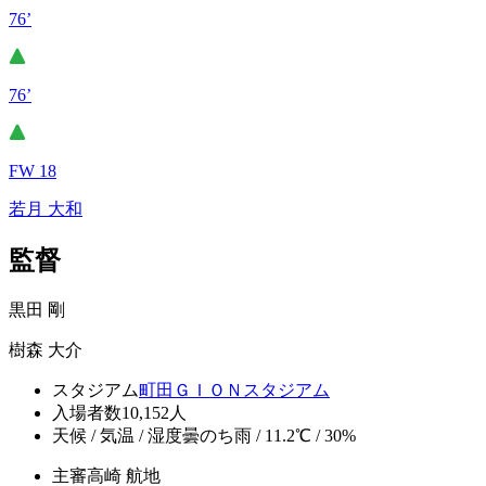
76’
76’
FW 18
若月 大和
監督
黒田 剛
樹森 大介
スタジアム
町田ＧＩＯＮスタジアム
入場者数
10,152人
天候 / 気温 / 湿度
曇のち雨 / 11.2℃ / 30%
主審
高崎 航地