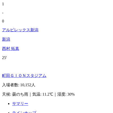
1
-
0
アルビレックス新潟
新潟
西村 拓真
25'
町田ＧＩＯＮスタジアム
入場者数
:
10,152人
天候
:
曇のち雨
｜
気温
:
11.2℃
｜
湿度
:
30%
サマリー
ラインナップ