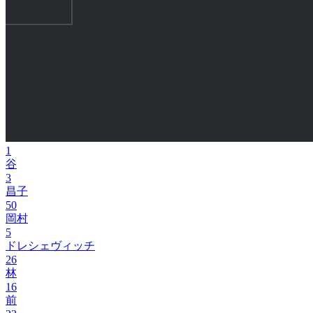
1
谷
3
昌子
50
岡村
5
ドレシェヴィッチ
26
林
16
前