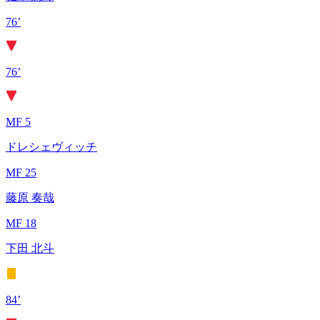
76’
76’
MF 5
ドレシェヴィッチ
MF 25
藤原 奏哉
MF 18
下田 北斗
84’