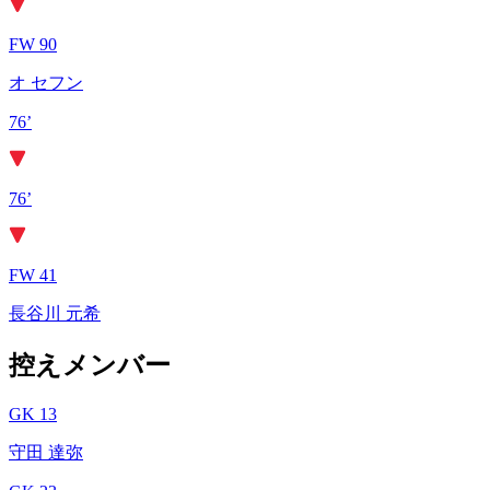
FW 90
オ セフン
76’
76’
FW 41
長谷川 元希
控えメンバー
GK 13
守田 達弥