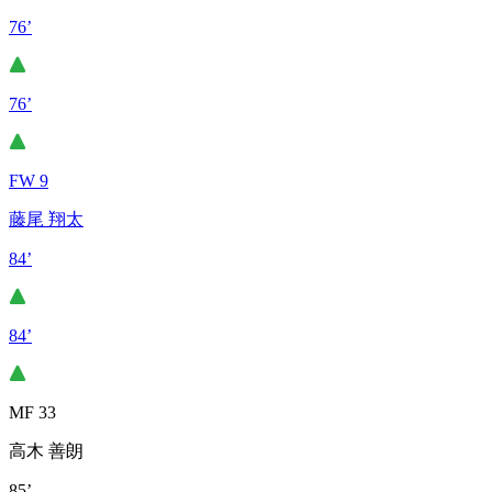
76’
76’
FW 9
藤尾 翔太
84’
84’
MF 33
高木 善朗
85’