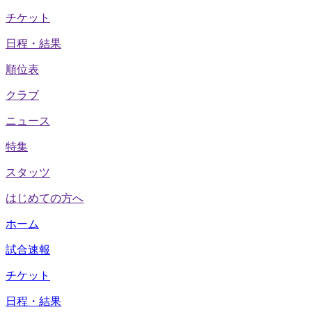
チケット
日程・結果
順位表
クラブ
ニュース
特集
スタッツ
はじめての方へ
ホーム
試合速報
チケット
日程・結果