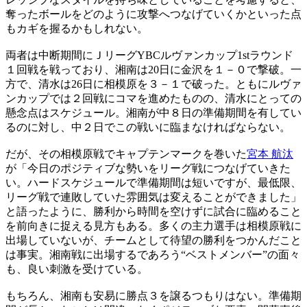
奪ったボールをどのように攻撃へつなげていくかといった点
もカギを握るかもしれない。
両者は中断期間にＪリーグYBCルヴァンカップ1stラウンド
１回戦を戦っており、湘南は20日に金沢を１－０で撃破。一
方で、清水は26日に相模原を３－１で破った。ともにルヴァ
ンカップでは２回戦にコマを進めたものの、清水にとっての
懸念点はスケジュール。湘南が中８日の準備期間を有してい
るのに対し、中２日でこの戦いに臨まなければならない。
だが、その相模原戦でキャプテンマークを巻いた
宮本 航汰
が「今日のポジティブな勢いをリーグ戦につなげていきた
い。ハードスケジュールで準備期間は短いですが、最低限、
リーグ戦で連敗していた雰囲気は変えることができました」
と語ったように、勝利から時間を空けずに試合に臨めること
を前向きに捉える見方もある。多くの主力選手は相模原戦に
出場していないが、チームとして待望の勝利をつかんだこと
は事実。湘南戦に出場するであろう“ベストメンバー”の面々
も、良い刺激を受けている。
もちろん、湘南も安易に勝点３を譲るつもりはない。準備期