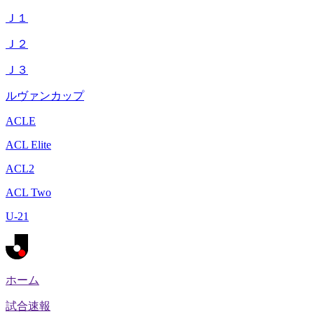
Ｊ１
Ｊ２
Ｊ３
ルヴァンカップ
ACLE
ACL Elite
ACL2
ACL Two
U-21
ホーム
試合速報