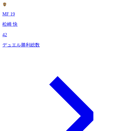
MF 19
松崎 快
42
デュエル勝利総数