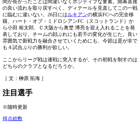
間が長かったことは間違いなくポジティブな要素。開幕直後
の良い流れを取り戻すべく、ディテールを見直してこの一戦
に臨むに違いない。26日には
ルキアン
の横浜FCへの完全移
籍、ハート・オブ・ミドロシアンFC（スコットランド）か
ら小田 裕太郎、Ｃ大阪から奥埜 博亮を迎え入れることを発
表しており、チームの顔ぶれにも若干の変化が生じた。良い
雰囲気で新戦力を融合させていくためにも、今節は是が非で
も４試合ぶりの勝利が欲しい。
ここからリーグ戦は連戦に突入するが、その初戦を制すのは
どちらのクラブとなるだろうか。
［ 文：榊原 拓海 ］
注目選手
※随時更新
得点総数