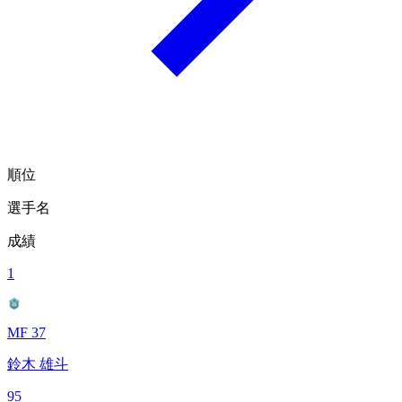
順位
選手名
成績
1
MF 37
鈴木 雄斗
95