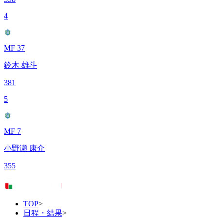
4
MF 37
鈴木 雄斗
381
5
MF 7
小野瀬 康介
355
TOP
>
日程・結果
>