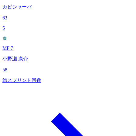
カピシャーバ
63
5
MF 7
小野瀬 康介
58
総スプリント回数