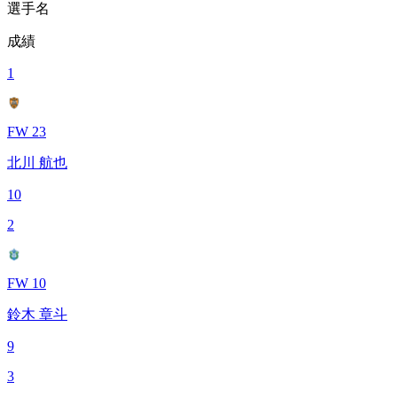
選手名
成績
1
FW 23
北川 航也
10
2
FW 10
鈴木 章斗
9
3