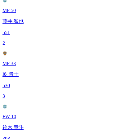
MF 50
藤井 智也
551
2
MF 33
乾 貴士
530
3
FW 10
鈴木 章斗
398