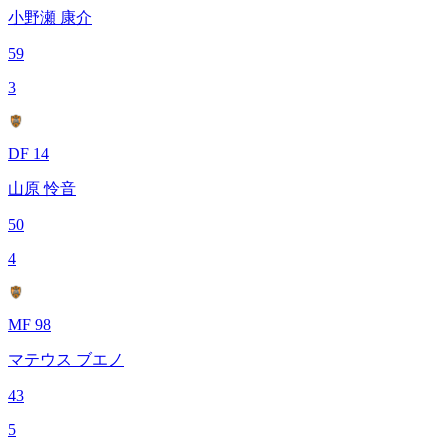
小野瀬 康介
59
3
DF 14
山原 怜音
50
4
MF 98
マテウス ブエノ
43
5