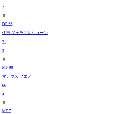
2
DF 66
住吉 ジェラニレショーン
71
3
MF 98
マテウス ブエノ
66
4
MF 7