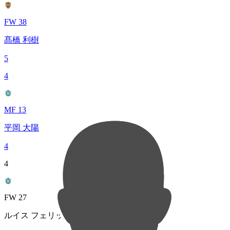
FW 38
髙橋 利樹
5
4
MF 13
平岡 大陽
4
4
FW 27
ルイス フェリッピ