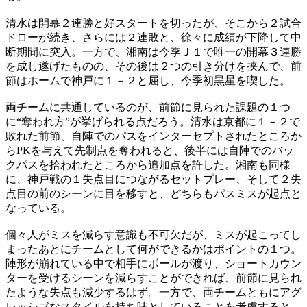
清水は開幕２連勝と好スタートを切ったが、そこから２試合
ドローが続き、さらには２連敗と、徐々に成績が下降して中
断期間に突入。一方で、湘南は今季Ｊ１で唯一の開幕３連勝
を成し遂げたものの、その後は２つの引き分けを挟んで、前
節はホームで神戸に１－２と屈し、今季初黒星を喫した。
両チームに共通しているのが、前節に見られた課題の１つ
に“奪われ方”が挙げられる点だろう。清水は京都に１－２で
敗れた前節、自陣でのパスをインターセプトされたところか
らPKを与えて先制点を奪われると、後半には自陣でのバッ
クパスを拾われたところから追加点を許した。湘南も同様
に、神戸戦の１失点目につながるセットプレー、そして２失
点目の前のシーンに目を移すと、どちらもパスミスが起点と
なっている。
個々人がミスを減らす意識も不可欠だが、ミスが起こってし
まったあとにチームとして何ができるかはポイントの１つ。
陣形が崩れている中で相手にボールが渡り、ショートカウン
ターを受けるシーンを減らすことができれば、前節に見られ
たような失点も減少するはず。一方で、両チームともにアグ
レッシブなスタイルを持ち味としていることを考慮すると、