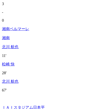
3
-
0
湘南ベルマーレ
湘南
北川 航也
11'
松崎 快
28'
北川 航也
67'
ＩＡＩスタジアム日本平