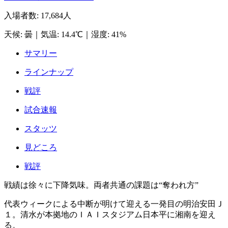
入場者数
:
17,684人
天候
:
曇
｜
気温
:
14.4℃
｜
湿度
:
41%
サマリー
ラインナップ
戦評
試合速報
スタッツ
見どころ
戦評
戦績は徐々に下降気味。両者共通の課題は“奪われ方”
代表ウィークによる中断が明けて迎える一発目の明治安田Ｊ
１。清水が本拠地のＩＡＩスタジアム日本平に湘南を迎え
る。