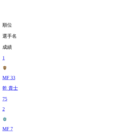
順位
選手名
成績
1
MF 33
乾 貴士
75
2
MF 7