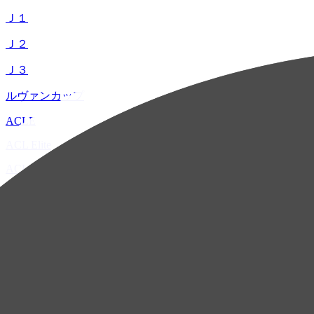
Ｊ１
Ｊ２
Ｊ３
ルヴァンカップ
ACLE
ACL Elite
ACL2
ACL Two
U-21
ホーム
試合速報