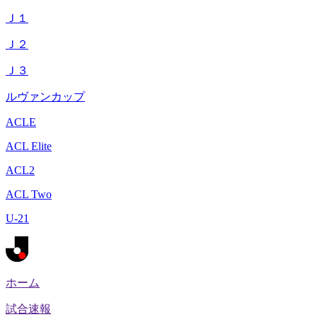
Ｊ１
Ｊ２
Ｊ３
ルヴァンカップ
ACLE
ACL Elite
ACL2
ACL Two
U-21
ホーム
試合速報