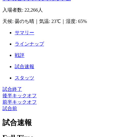
入場者数
:
22,266人
天候
:
曇のち晴
｜
気温
:
23℃
｜
湿度
:
65%
サマリー
ラインナップ
戦評
試合速報
スタッツ
試合終了
後半キックオフ
前半キックオフ
試合前
試合速報