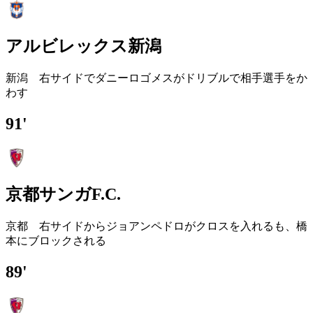
アルビレックス新潟
新潟 右サイドでダニーロゴメスがドリブルで相手選手をか
わす
91'
京都サンガF.C.
京都 右サイドからジョアンペドロがクロスを入れるも、橋
本にブロックされる
89'