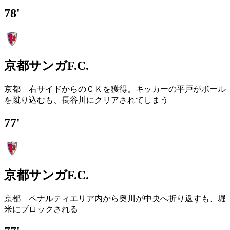
78'
京都サンガF.C.
京都 右サイドからのＣＫを獲得。キッカーの平戸がボール
を蹴り込むも、長谷川にクリアされてしまう
77'
京都サンガF.C.
京都 ペナルティエリア内から奥川が中央へ折り返すも、堀
米にブロックされる