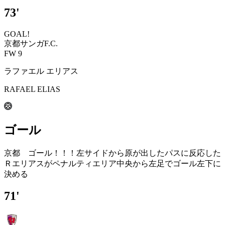
73'
GOAL!
京都サンガF.C.
FW 9
ラファエル エリアス
RAFAEL ELIAS
ゴール
京都 ゴール！！！左サイドから原が出したパスに反応した
Ｒエリアスがペナルティエリア中央から左足でゴール左下に
決める
71'