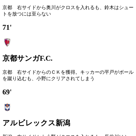
京都 右サイドから奥川がクロスを入れるも、鈴木はシュー
トを放つには至らない
71'
京都サンガF.C.
京都 右サイドからのＣＫを獲得。キッカーの平戸がボール
を蹴り込むも、小野にクリアされてしまう
69'
アルビレックス新潟