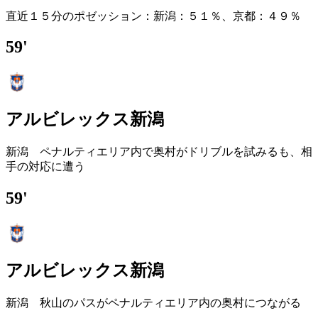
直近１５分のポゼッション：新潟：５１％、京都：４９％
59'
アルビレックス新潟
新潟 ペナルティエリア内で奥村がドリブルを試みるも、相
手の対応に遭う
59'
アルビレックス新潟
新潟 秋山のパスがペナルティエリア内の奥村につながる