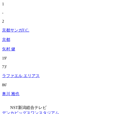
1
-
2
京都サンガF.C.
京都
矢村 健
19'
73'
ラファエル エリアス
86'
奥川 雅也
NST新潟総合テレビ
デンカビッグスワンスタジアム