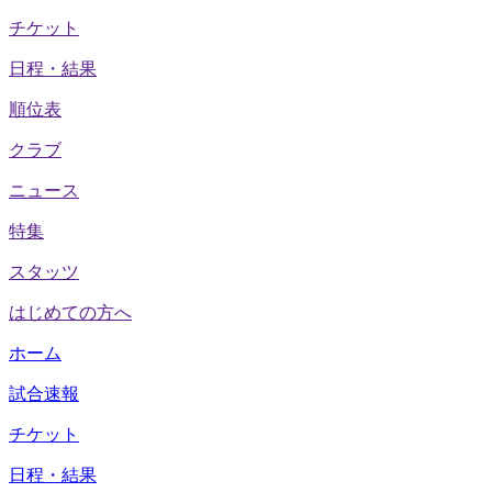
チケット
日程・結果
順位表
クラブ
ニュース
特集
スタッツ
はじめての方へ
ホーム
試合速報
チケット
日程・結果