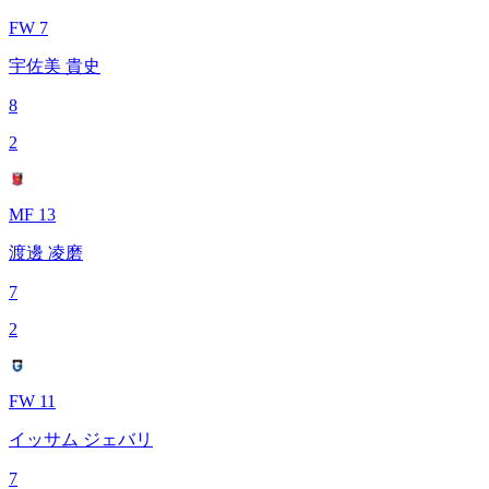
FW 7
宇佐美 貴史
8
2
MF 13
渡邊 凌磨
7
2
FW 11
イッサム ジェバリ
7