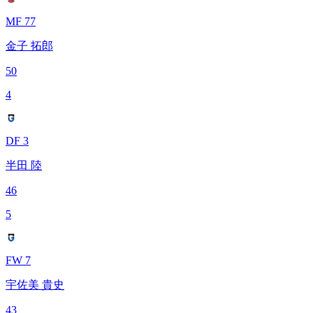
MF 77
金子 拓郎
50
4
DF 3
半田 陸
46
5
FW 7
宇佐美 貴史
43