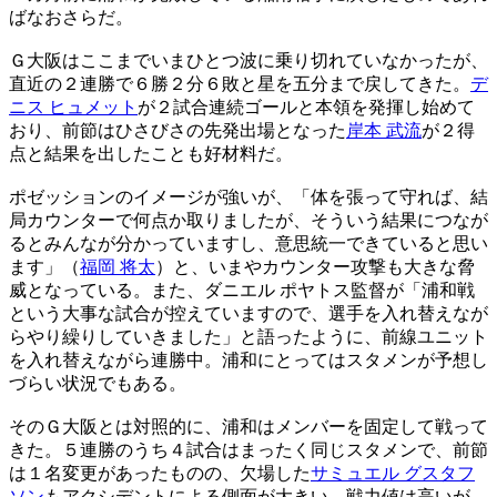
ばなおさらだ。
Ｇ大阪はここまでいまひとつ波に乗り切れていなかったが、
直近の２連勝で６勝２分６敗と星を五分まで戻してきた。
デ
ニス ヒュメット
が２試合連続ゴールと本領を発揮し始めて
おり、前節はひさびさの先発出場となった
岸本 武流
が２得
点と結果を出したことも好材料だ。
ポゼッションのイメージが強いが、「体を張って守れば、結
局カウンターで何点か取りましたが、そういう結果につなが
るとみんなが分かっていますし、意思統一できていると思い
ます」（
福岡 将太
）と、いまやカウンター攻撃も大きな脅
威となっている。また、ダニエル ポヤトス監督が「浦和戦
という大事な試合が控えていますので、選手を入れ替えなが
らやり繰りしていきました」と語ったように、前線ユニット
を入れ替えながら連勝中。浦和にとってはスタメンが予想し
づらい状況でもある。
そのＧ大阪とは対照的に、浦和はメンバーを固定して戦って
きた。５連勝のうち４試合はまったく同じスタメンで、前節
は１名変更があったものの、欠場した
サミュエル グスタフ
ソン
もアクシデントによる側面が大きい。戦力値は高いが、