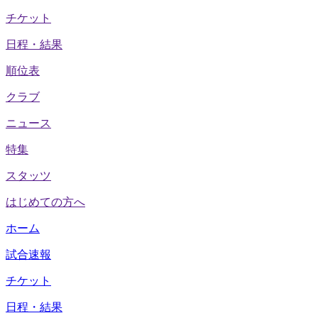
チケット
日程・結果
順位表
クラブ
ニュース
特集
スタッツ
はじめての方へ
ホーム
試合速報
チケット
日程・結果