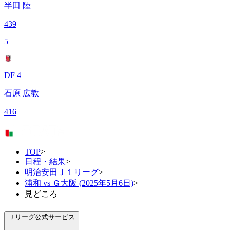
半田 陸
439
5
DF 4
石原 広教
416
TOP
>
日程・結果
>
明治安田Ｊ１リーグ
>
浦和 vs Ｇ大阪 (2025年5月6日)
>
見どころ
Ｊリーグ公式サービス