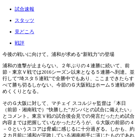
試合速報
スタッツ
見どころ
戦評
今後の戦いに向けて。浦和が求める“新戦力”の登場
浦和の進撃が止まらない。２年ぶりの４連勝に続いて、前
節・東京Ｖ戦では2016シーズン以来となる５連勝へ到達。並
行して“埼スタ５連戦”で全勝中でもあり、ここまできたらす
べて勝ち切るしかない。今節のＧ大阪戦はホーム５連戦の締
めくくりとなる。
そのＧ大阪に対して、マチェイ スコルジャ監督は「本日
（前節・湘南戦で）“快勝した”ガンバとの試合に備えたい」
とコメント。東京Ｖ戦の試合後会見での発言だったため試合
内容までは把握していなかっただろうが、Ｇ大阪の前節の４
－０というスコアは脅威に感じるに十分過ぎる。しかも、約
２カ月前に浦和が完敗している湘南相手に演じたものであれ