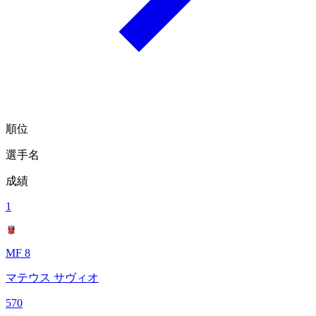
順位
選手名
成績
1
MF 8
マテウス サヴィオ
570