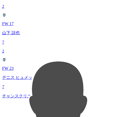
2
FW 17
山下 諒也
7
2
FW 23
デニス ヒュメット
7
チャンスクリエイト総数