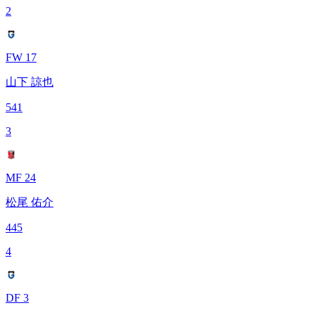
2
FW 17
山下 諒也
541
3
MF 24
松尾 佑介
445
4
DF 3