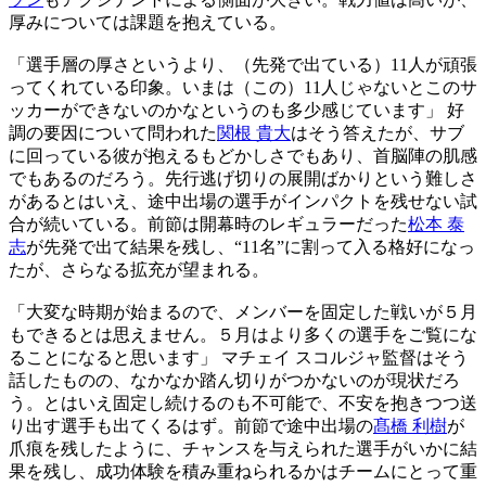
厚みについては課題を抱えている。
「選手層の厚さというより、（先発で出ている）11人が頑張
ってくれている印象。いまは（この）11人じゃないとこのサ
ッカーができないのかなというのも多少感じています」 好
調の要因について問われた
関根 貴大
はそう答えたが、サブ
に回っている彼が抱えるもどかしさでもあり、首脳陣の肌感
でもあるのだろう。先行逃げ切りの展開ばかりという難しさ
があるとはいえ、途中出場の選手がインパクトを残せない試
合が続いている。前節は開幕時のレギュラーだった
松本 泰
志
が先発で出て結果を残し、“11名”に割って入る格好になっ
たが、さらなる拡充が望まれる。
「大変な時期が始まるので、メンバーを固定した戦いが５月
もできるとは思えません。５月はより多くの選手をご覧にな
ることになると思います」 マチェイ スコルジャ監督はそう
話したものの、なかなか踏ん切りがつかないのが現状だろ
う。とはいえ固定し続けるのも不可能で、不安を抱きつつ送
り出す選手も出てくるはず。前節で途中出場の
髙橋 利樹
が
爪痕を残したように、チャンスを与えられた選手がいかに結
果を残し、成功体験を積み重ねられるかはチームにとって重