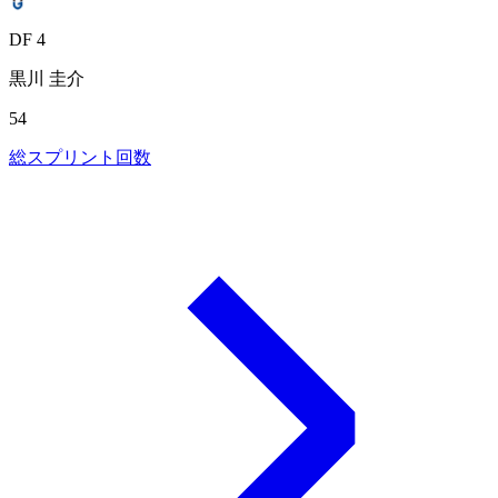
DF 4
黒川 圭介
54
総スプリント回数