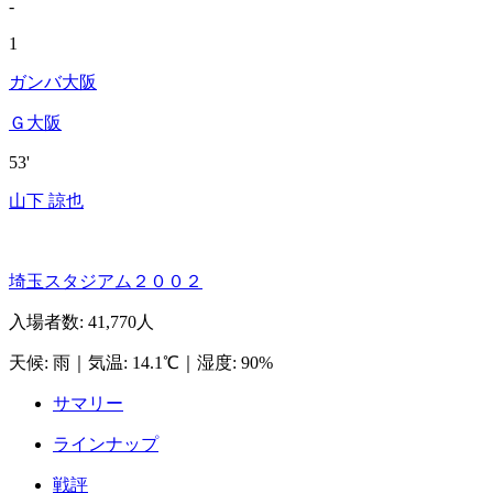
-
1
ガンバ大阪
Ｇ大阪
53'
山下 諒也
埼玉スタジアム２００２
入場者数
:
41,770人
天候
:
雨
｜
気温
:
14.1℃
｜
湿度
:
90%
サマリー
ラインナップ
戦評