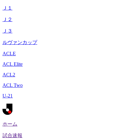
Ｊ１
Ｊ２
Ｊ３
ルヴァンカップ
ACLE
ACL Elite
ACL2
ACL Two
U-21
ホーム
試合速報