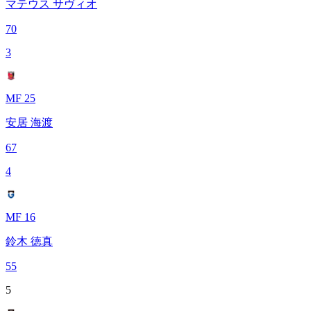
マテウス サヴィオ
70
3
MF 25
安居 海渡
67
4
MF 16
鈴木 徳真
55
5