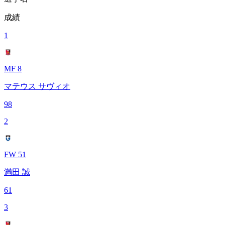
成績
1
MF 8
マテウス サヴィオ
98
2
FW 51
満田 誠
61
3