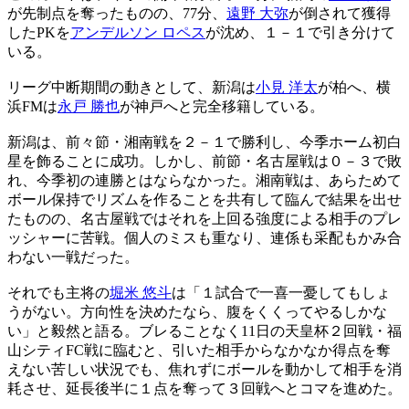
が先制点を奪ったものの、77分、
遠野 大弥
が倒されて獲得
したPKを
アンデルソン ロペス
が沈め、１－１で引き分けて
いる。
リーグ中断期間の動きとして、新潟は
小見 洋太
が柏へ、横
浜FMは
永戸 勝也
が神戸へと完全移籍している。
新潟は、前々節・湘南戦を２－１で勝利し、今季ホーム初白
星を飾ることに成功。しかし、前節・名古屋戦は０－３で敗
れ、今季初の連勝とはならなかった。湘南戦は、あらためて
ボール保持でリズムを作ることを共有して臨んで結果を出せ
たものの、名古屋戦ではそれを上回る強度による相手のプレ
ッシャーに苦戦。個人のミスも重なり、連係も采配もかみ合
わない一戦だった。
それでも主将の
堀米 悠斗
は「１試合で一喜一憂してもしょ
うがない。方向性を決めたなら、腹をくくってやるしかな
い」と毅然と語る。ブレることなく11日の天皇杯２回戦・福
山シティFC戦に臨むと、引いた相手からなかなか得点を奪
えない苦しい状況でも、焦れずにボールを動かして相手を消
耗させ、延長後半に１点を奪って３回戦へとコマを進めた。