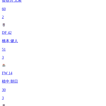
長谷川 元希
60
2
DF 42
橋本 健人
51
3
FW 14
植中 朝日
30
3