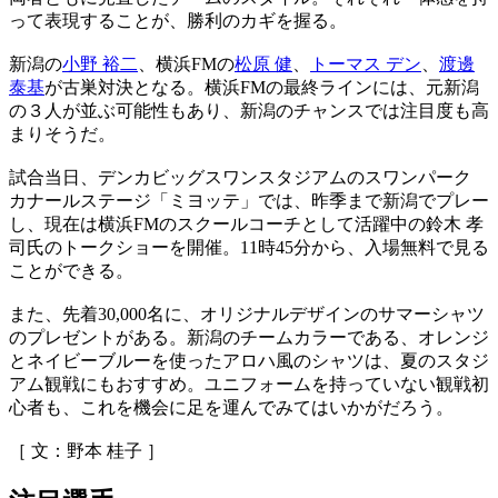
って表現することが、勝利のカギを握る。
新潟の
小野 裕二
、横浜FMの
松原 健
、
トーマス デン
、
渡邊
泰基
が古巣対決となる。横浜FMの最終ラインには、元新潟
の３人が並ぶ可能性もあり、新潟のチャンスでは注目度も高
まりそうだ。
試合当日、デンカビッグスワンスタジアムのスワンパーク
カナールステージ「ミヨッテ」では、昨季まで新潟でプレー
し、現在は横浜FMのスクールコーチとして活躍中の鈴木 孝
司氏のトークショーを開催。11時45分から、入場無料で見る
ことができる。
また、先着30,000名に、オリジナルデザインのサマーシャツ
のプレゼントがある。新潟のチームカラーである、オレンジ
とネイビーブルーを使ったアロハ風のシャツは、夏のスタジ
アム観戦にもおすすめ。ユニフォームを持っていない観戦初
心者も、これを機会に足を運んでみてはいかがだろう。
［ 文：野本 桂子 ］