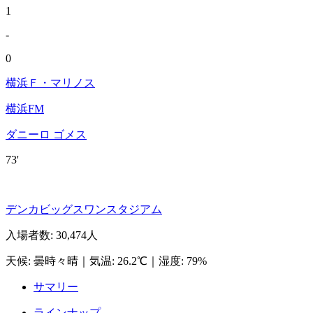
1
-
0
横浜Ｆ・マリノス
横浜FM
ダニーロ ゴメス
73'
デンカビッグスワンスタジアム
入場者数
:
30,474人
天候
:
曇時々晴
｜
気温
:
26.2℃
｜
湿度
:
79%
サマリー
ラインナップ