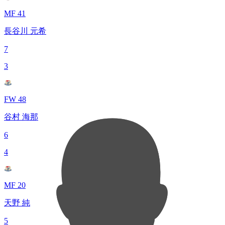
MF 41
長谷川 元希
7
3
FW 48
谷村 海那
6
4
MF 20
天野 純
5