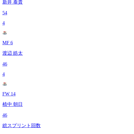
新井 泰貴
54
4
MF 6
渡辺 皓太
46
4
FW 14
植中 朝日
46
総スプリント回数