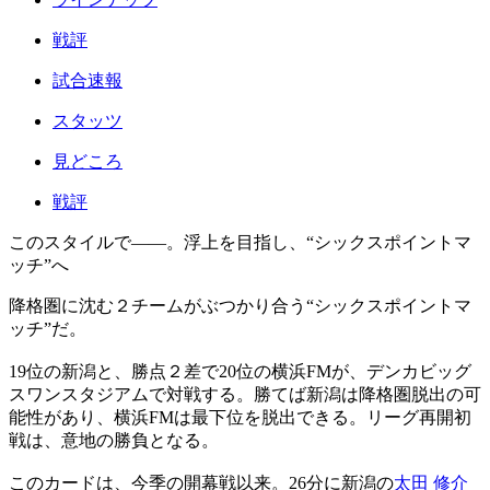
戦評
試合速報
スタッツ
見どころ
戦評
このスタイルで――。浮上を目指し、“シックスポイントマ
ッチ”へ
降格圏に沈む２チームがぶつかり合う“シックスポイントマ
ッチ”だ。
19位の新潟と、勝点２差で20位の横浜FMが、デンカビッグ
スワンスタジアムで対戦する。勝てば新潟は降格圏脱出の可
能性があり、横浜FMは最下位を脱出できる。リーグ再開初
戦は、意地の勝負となる。
このカードは、今季の開幕戦以来。26分に新潟の
太田 修介