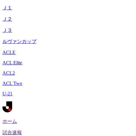
Ｊ１
Ｊ２
Ｊ３
ルヴァンカップ
ACLE
ACL Elite
ACL2
ACL Two
U-21
ホーム
試合速報