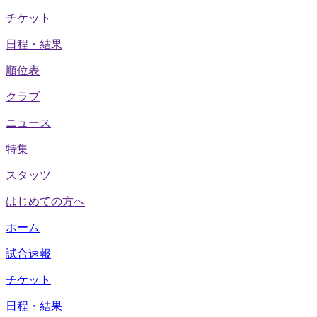
チケット
日程・結果
順位表
クラブ
ニュース
特集
スタッツ
はじめての方へ
ホーム
試合速報
チケット
日程・結果