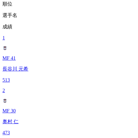
順位
選手名
成績
1
MF 41
長谷川 元希
513
2
MF 30
奥村 仁
473