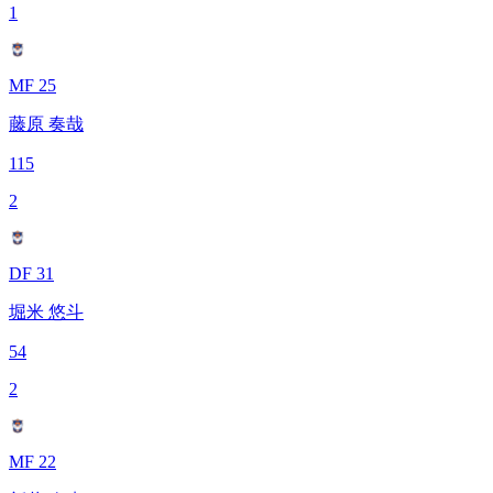
1
MF 25
藤原 奏哉
115
2
DF 31
堀米 悠斗
54
2
MF 22