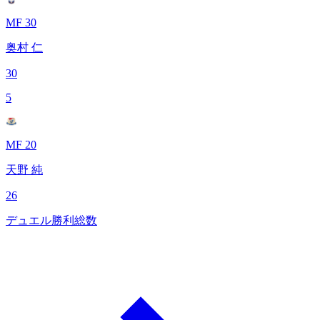
MF 30
奥村 仁
30
5
MF 20
天野 純
26
デュエル勝利総数