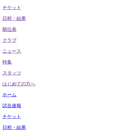
チケット
日程・結果
順位表
クラブ
ニュース
特集
スタッツ
はじめての方へ
ホーム
試合速報
チケット
日程・結果