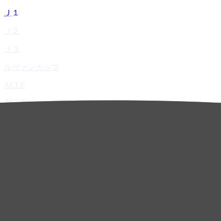
Ｊ１
Ｊ２
Ｊ３
ルヴァンカップ
ACLE
ACL Elite
ACL2
ACL Two
U-21
ホーム
試合速報