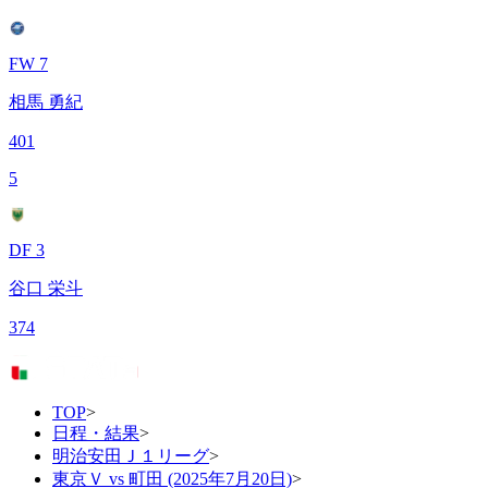
FW 7
相馬 勇紀
401
5
DF 3
谷口 栄斗
374
TOP
>
日程・結果
>
明治安田Ｊ１リーグ
>
東京Ｖ vs 町田 (2025年7月20日)
>