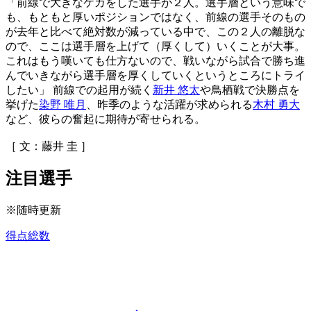
「前線で大きなケガをした選手が２人。選手層という意味で
も、もともと厚いポジションではなく、前線の選手そのもの
が去年と比べて絶対数が減っている中で、この２人の離脱な
ので、ここは選手層を上げて（厚くして）いくことが大事。
これはもう嘆いても仕方ないので、戦いながら試合で勝ち進
んでいきながら選手層を厚くしていくというところにトライ
したい」 前線での起用が続く
新井 悠太
や鳥栖戦で決勝点を
挙げた
染野 唯月
、昨季のような活躍が求められる
木村 勇大
など、彼らの奮起に期待が寄せられる。
［ 文：藤井 圭 ］
注目選手
※随時更新
得点総数