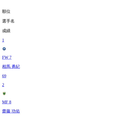
順位
選手名
成績
1
FW 7
相馬 勇紀
69
2
MF 8
齋藤 功佑