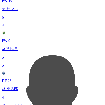
FW 10
ナ サンホ
6
4
FW 9
染野 唯月
5
5
DF 26
林 幸多郎
4