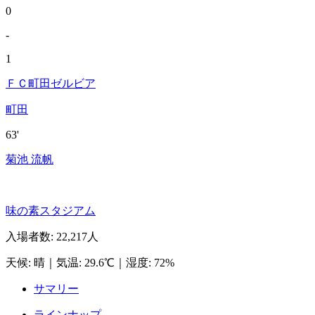
0
-
1
ＦＣ町田ゼルビア
町田
63'
菊池 流帆
味の素スタジアム
入場者数
:
22,217人
天候
:
晴
｜
気温
:
29.6℃
｜
湿度
:
72%
サマリー
ラインナップ