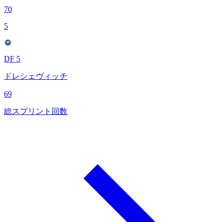
70
5
DF 5
ドレシェヴィッチ
69
総スプリント回数