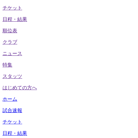
チケット
日程・結果
順位表
クラブ
ニュース
特集
スタッツ
はじめての方へ
ホーム
試合速報
チケット
日程・結果