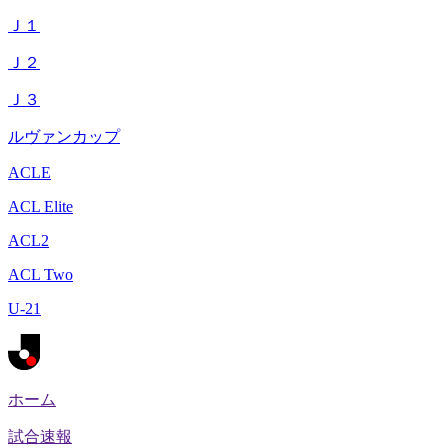
Ｊ１
Ｊ２
Ｊ３
ルヴァンカップ
ACLE
ACL Elite
ACL2
ACL Two
U-21
ホーム
試合速報