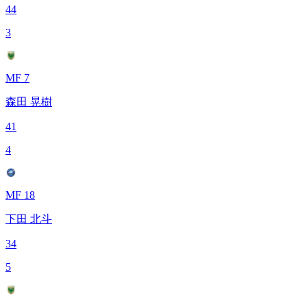
44
3
MF 7
森田 晃樹
41
4
MF 18
下田 北斗
34
5