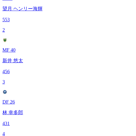
望月 ヘンリー海輝
553
2
MF 40
新井 悠太
456
3
DF 26
林 幸多郎
431
4