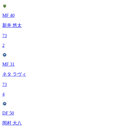
MF 40
新井 悠太
73
2
MF 31
ネタ ラヴィ
73
4
DF 50
岡村 大八