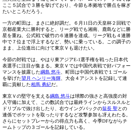
ここ５試合で３勝を挙げており、今節も本拠地で勝点を稼ぎ
たいところだろう。
一方の町田は、まさに絶好調だ。６月11日の天皇杯２回戦で
京都産業大に勝利すると、リーグ戦でも湘南、鹿島などに勝
星を重ね、公式戦で破竹の６連勝を達成。リーグ戦も４連勝
中で７位まで浮上するなど、勢いに乗っている。この調子の
まま、上位進出に向けて東京Ｖも退けたい。
今節の対戦では、やはり東アジアE-1選手権を戦った日本代
表選手に注目が集まる。東京Ｖでは中国代表戦で好パフォー
マンスを披露した
綱島 悠斗
、町田は中国代表戦で１ゴール
を挙げた
望月 ヘンリー海輝
、大会４アシストを記録して連
覇に貢献した
相馬 勇紀
だ。
東京Ｖの堅守を支える
綱島 悠斗
は球際の強さと高強度の対
人守備に加えて、この数試合では最終ラインからスルスルと
ドリブルで抜け出したり、右ウイングバックの
翁長 聖
との
連係でポケットを取ったりするなど攻撃参加も冴えわたる。
さらにセットプレーからの得点力も高く、今季DFながらチ
ームトップの３ゴールを記録している。