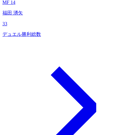
MF 14
福田 湧矢
33
デュエル勝利総数