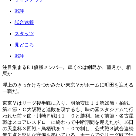
戦評
試合速報
スタッツ
見どころ
戦評
注目集まるE-1優勝メンバー。輝くのは綱島か、望月か、相
馬か
浮上のきっかけをつかみたい東京Ｖがホームに町田を迎える
一戦だ。
東京Ｖはリーグ後半戦に入り、明治安田Ｊ１第20節・柏戦、
第21節・Ｃ大阪戦と連敗を喫するも、味の素スタジアムで行
われた前々節・川崎Ｆ戦は１－０と勝利。続く前節・名古屋
戦はスコアレスドローに終わって中断期間を迎えたが、16日
の天皇杯３回戦・鳥栖戦を１－０で制し、公式戦３試合連続
無失点と堅固な守備を築いている。ホームでのリーグ戦では