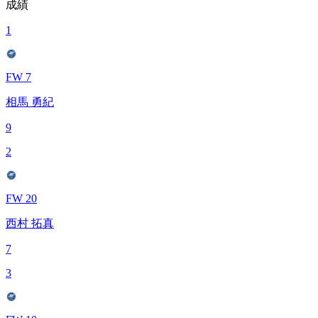
成績
1
FW 7
相馬 勇紀
9
2
FW 20
西村 拓真
7
3