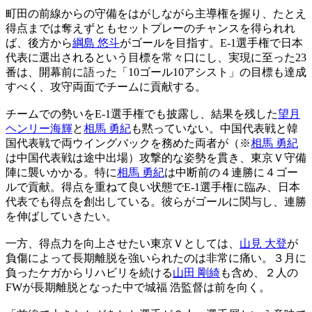
町田の前線からの守備をはがしながら主導権を握り、たとえ
得点までは奪えずともセットプレーのチャンスを得られれ
ば、後方から
綱島 悠斗
がゴールを目指す。E-1選手権で日本
代表に選出されるという目標を常々口にし、実現に至った23
番は、開幕前に語った「10ゴール10アシスト」の目標も達成
すべく、攻守両面でチームに貢献する。
チームでの勢いをE-1選手権でも披露し、結果を残した
望月
ヘンリー海輝
と
相馬 勇紀
も黙っていない。中国代表戦と韓
国代表戦で両ウイングバックを務めた両者が（※
相馬 勇紀
は中国代表戦は途中出場）攻撃的な姿勢を貫き、東京Ｖ守備
陣に襲いかかる。特に
相馬 勇紀
は中断前の４連勝に４ゴー
ルで貢献。得点を重ねて良い状態でE-1選手権に臨み、日本
代表でも得点を創出している。彼らがゴールに関与し、連勝
を伸ばしていきたい。
一方、得点力を向上させたい東京Ｖとしては、
山見 大登
が
負傷によって長期離脱を強いられたのは非常に痛い。３月に
負ったケガからリハビリを続ける
山田 剛綺
も含め、２人の
FWが長期離脱となった中で城福 浩監督は前を向く。