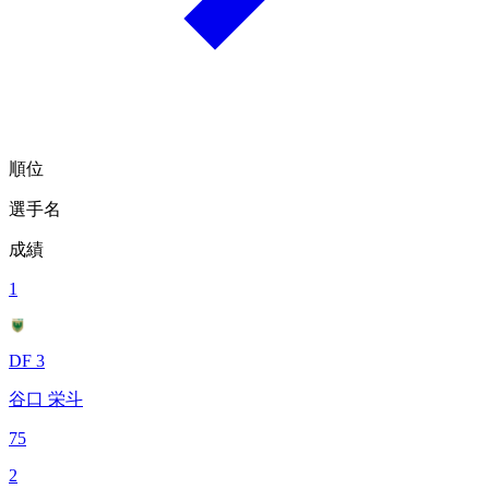
順位
選手名
成績
1
DF 3
谷口 栄斗
75
2