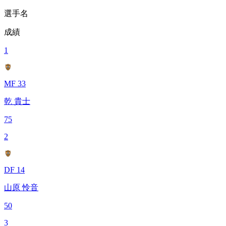
選手名
成績
1
MF 33
乾 貴士
75
2
DF 14
山原 怜音
50
3