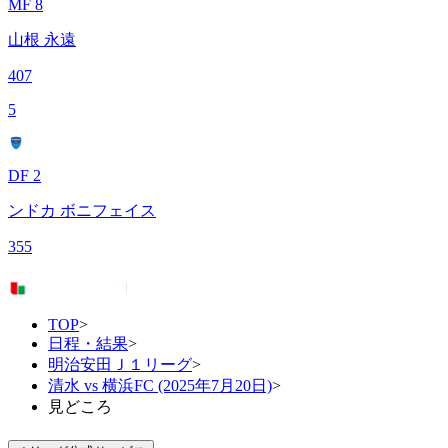
MF 8
山根 永遠
407
5
DF 2
ンドカ ボニフェイス
355
TOP
>
日程・結果
>
明治安田Ｊ１リーグ
>
清水 vs 横浜FC (2025年7月20日)
>
見どころ