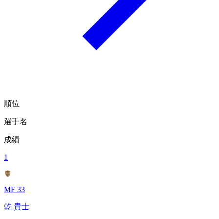
順位
選手名
成績
1
MF 33
乾 貴士