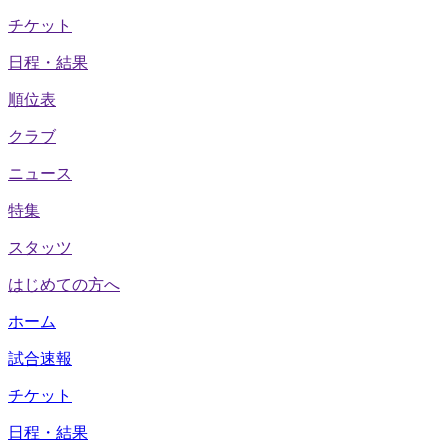
チケット
日程・結果
順位表
クラブ
ニュース
特集
スタッツ
はじめての方へ
ホーム
試合速報
チケット
日程・結果