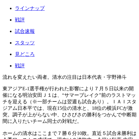
ラインナップ
戦評
試合速報
スタッツ
見どころ
戦評
流れを変えたい両者。清水の注目は日本代表・宇野禅斗
東アジアE-1選手権が行われた影響により７月５日以来の開
催になる明治安田Ｊ１は、“サマーブレイク”前のラストマッ
チを迎える（※一部チームは翌週も試合あり）。ＩＡＩスタ
ジアム日本平では、現在15位の清水と、18位の横浜FCが激
突。調子が上がらない中、ひさびさの勝利をつかんで中断期
間に入りたいチーム同士の対戦だ。
ホームの清水はここまで７勝６分10敗。直近５試合未勝利は