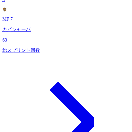
MF 7
カピシャーバ
63
総スプリント回数