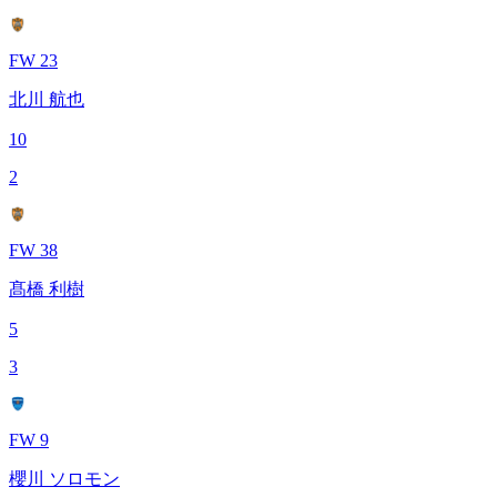
FW 23
北川 航也
10
2
FW 38
髙橋 利樹
5
3
FW 9
櫻川 ソロモン