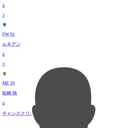
4
3
FW 91
ルキアン
4
3
MF 19
松崎 快
4
チャンスクリエイト総数