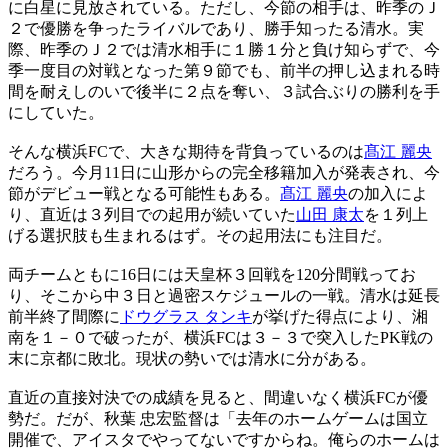
に白星に見放されている。ただし、今節の相手は、昨季のＪ
２で優勝を争ったライバルであり、勝手知ったる清水。実
際、昨季のＪ２では清水相手に１勝１分と負け知らずで、今
季一度目の対戦となった第９節でも、前半の押し込まれる時
間を耐えしのいで後半に２点を奪い、３試合ぶりの勝利を手
にしていた。
そんな横浜FCで、大きな期待を背負っているのは
髙江 麗央
だろう。今月11日に山形からの完全移籍加入が発表され、今
節がデビュー戦となる可能性もある。
髙江 麗央
の加入によ
り、直近は３列目での起用が続いていた
山田 康太
を１列上
げる選択肢も生まれるはず。その起用法にも注目だ。
両チームともに16日には天皇杯３回戦を120分間戦ってお
り、そこから中３日と過密スケジュールの一戦。清水は延長
前半終了間際に
ドウグラス タンキ
が挙げた得点により、湘
南を１－０で破ったが、横浜FCは３－３で突入したPK戦の
末に京都に敗北。現状の勢いでは清水に分がある。
直近の直接対決での成績を見ると、間違いなく横浜FCが優
勢だ。だが、秋葉 忠宏監督は「去年のホームゲームは国立
開催で、アイスタでやってないですからね。俺らのホームは