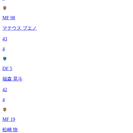
MF 98
マテウス ブエノ
43
4
DF 5
福森 晃斗
42
4
MF 19
松崎 快