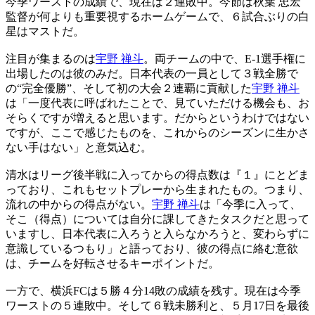
今季ワーストの成績で、現在は２連敗中。今節は秋葉 忠宏
監督が何よりも重要視するホームゲームで、６試合ぶりの白
星はマストだ。
注目が集まるのは
宇野 禅斗
。両チームの中で、E-1選手権に
出場したのは彼のみだ。日本代表の一員として３戦全勝で
の“完全優勝”、そして初の大会２連覇に貢献した
宇野 禅斗
は「一度代表に呼ばれたことで、見ていただける機会も、お
そらくですが増えると思います。だからというわけではない
ですが、ここで感じたものを、これからのシーズンに生かさ
ない手はない」と意気込む。
清水はリーグ後半戦に入ってからの得点数は『１』にとどま
っており、これもセットプレーから生まれたもの。つまり、
流れの中からの得点がない。
宇野 禅斗
は「今季に入って、
そこ（得点）については自分に課してきたタスクだと思って
いますし、日本代表に入ろうと入らなかろうと、変わらずに
意識しているつもり」と語っており、彼の得点に絡む意欲
は、チームを好転させるキーポイントだ。
一方で、横浜FCは５勝４分14敗の成績を残す。現在は今季
ワーストの５連敗中。そして６戦未勝利と、５月17日を最後