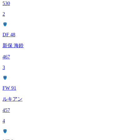
530
2
DF 48
新保 海鈴
467
3
FW 91
ルキアン
457
4