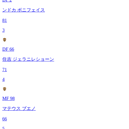
ンドカ ボニフェイス
81
3
DF 66
住吉 ジェラニレショーン
71
4
MF 98
マテウス ブエノ
66
5