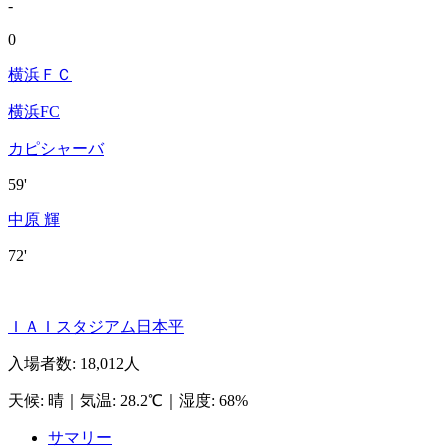
-
0
横浜ＦＣ
横浜FC
カピシャーバ
59'
中原 輝
72'
ＩＡＩスタジアム日本平
入場者数
:
18,012人
天候
:
晴
｜
気温
:
28.2℃
｜
湿度
:
68%
サマリー