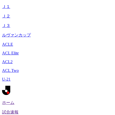
Ｊ１
Ｊ２
Ｊ３
ルヴァンカップ
ACLE
ACL Elite
ACL2
ACL Two
U-21
ホーム
試合速報