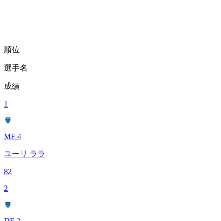
順位
選手名
成績
1
MF 4
ユーリ ララ
82
2
DF 2