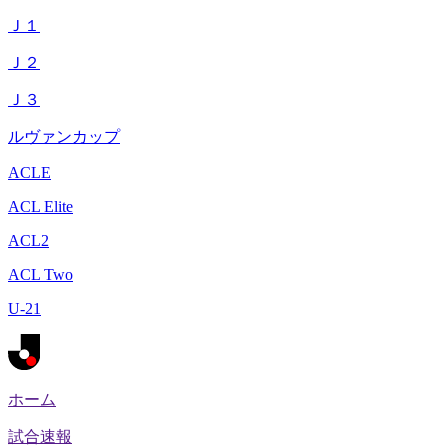
Ｊ１
Ｊ２
Ｊ３
ルヴァンカップ
ACLE
ACL Elite
ACL2
ACL Two
U-21
ホーム
試合速報