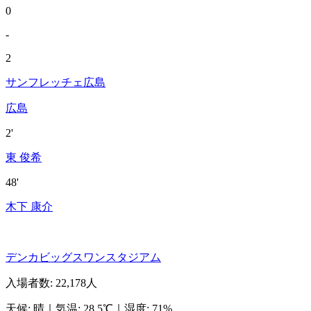
0
-
2
サンフレッチェ広島
広島
2'
東 俊希
48'
木下 康介
デンカビッグスワンスタジアム
入場者数
:
22,178人
天候
:
晴
｜
気温
:
28.5℃
｜
湿度
:
71%