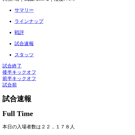
サマリー
ラインナップ
戦評
試合速報
スタッツ
試合終了
後半キックオフ
前半キックオフ
試合前
試合速報
Full Time
本日の入場者数は２２，１７８人