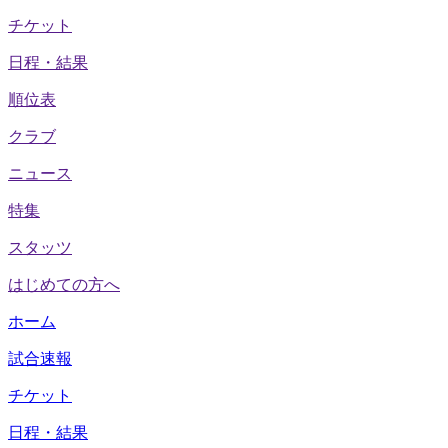
チケット
日程・結果
順位表
クラブ
ニュース
特集
スタッツ
はじめての方へ
ホーム
試合速報
チケット
日程・結果